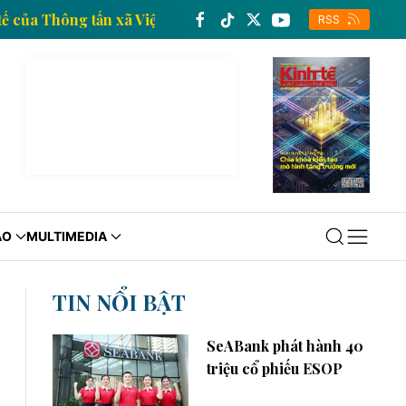
 tin kinh tế của Thông tấn xã Việt Nam
Trang thông 
RSS
ÁO
MULTIMEDIA
TIN NỔI BẬT
SeABank phát hành 40
triệu cổ phiếu ESOP