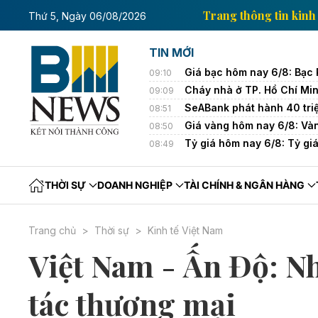
g tin kinh tế của Thông tấn xã Việt Nam
Trang thông
Thứ 5, Ngày 06/08/2026
TIN MỚI
Giá bạc hôm nay 6/8: Bạc 
09:10
Cháy nhà ở TP. Hồ Chí Minh
09:09
SeABank phát hành 40 tri
08:51
Giá vàng hôm nay 6/8: Và
08:50
Tỷ giá hôm nay 6/8: Tỷ giá
08:49
THỜI SỰ
DOANH NGHIỆP
TÀI CHÍNH & NGÂN HÀNG
Trang chủ
Thời sự
Kinh tế Việt Nam
Việt Nam - Ấn Độ: Nh
tác thương mại