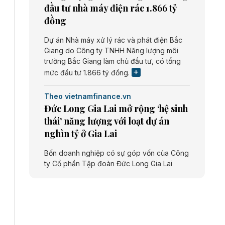
đầu tư nhà máy điện rác 1.866 tỷ
đồng
Dự án Nhà máy xử lý rác và phát điện Bắc
Giang do Công ty TNHH Năng lượng môi
trường Bắc Giang làm chủ đầu tư, có tổng
mức đầu tư 1.866 tỷ đồng.
Theo vietnamfinance.vn
Đức Long Gia Lai mở rộng ‘hệ sinh
thái’ năng lượng với loạt dự án
nghìn tỷ ở Gia Lai
Bốn doanh nghiệp có sự góp vốn của Công
ty Cổ phần Tập đoàn Đức Long Gia Lai
(HoSE: DLG) được chấp thuận đầu tư 4 dự
án điện gió và điện mặt trời tại Gia Lai với
tổng vốn hơn 4.750 tỷ đồng.
Theo vnexpress.net