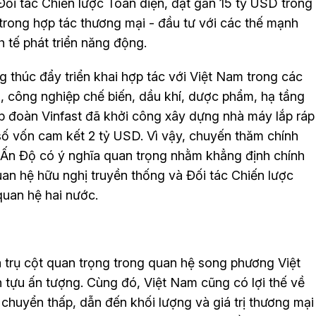
 Đối tác Chiến lược Toàn diện, đạt gần 15 tỷ USD trong
trong hợp tác thương mại - đầu tư với các thế mạnh
h tế phát triển năng động.
g thúc đẩy triển khai hợp tác với Việt Nam trong các
o, công nghiệp chế biến, dầu khí, dược phẩm, hạ tầng
Tập đoàn Vinfast đã khởi công xây dựng nhà máy lắp ráp
 số vốn cam kết 2 tỷ USD. Vì vậy, chuyến thăm chính
Ấn Độ có ý nghĩa quan trọng nhằm khẳng định chính
an hệ hữu nghị truyền thống và Đối tác Chiến lược
quan hệ hai nước.
à trụ cột quan trọng trong quan hệ song phương Việt
tựu ấn tượng. Cùng đó, Việt Nam cũng có lợi thế về
n chuyển thấp, dẫn đến khối lượng và giá trị thương mại