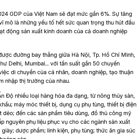
2024 GDP của Việt Nam sẽ đạt mức gần 6%. Sự tăng
 vĩ mô là những yếu tố hết sức quan trọng thu hút đầu
oạt động sản xuất kinh doanh của cả doanh nghiệp
 được đường bay thẳng giữa Hà Nội, Tp. Hồ Chí Minh,
ư Delhi, Mumbai... với tần suất gần 50 chuyến
 việc di chuyển của cá nhân, doanh nghiệp, tạo thuận
âm nhập thị trường của nhau.
n Độ nhiều loại hàng hóa đa dạng, từ nông thủy sản,
khẩu; máy móc thiết bị, dụng cụ phụ tùng, thiết bị điện
ất dẻo; đến các sản phẩm tiêu dùng, đồ thủ công mỹ
p nguyên phụ liệu phục vụ cho các ngành sản xuất
iày; dược phẩm; linh kiện, phụ tùng; thức ăn gia súc