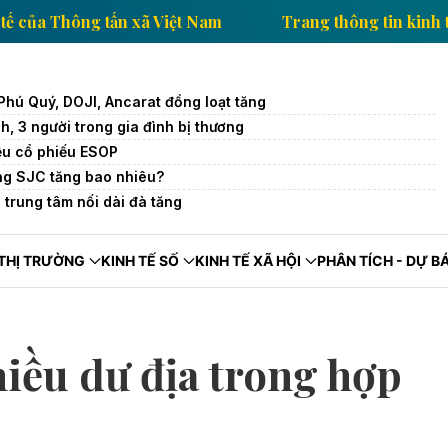
 tin kinh tế của Thông tấn xã Việt Nam
Trang thông
Phú Quý, DOJI, Ancarat đồng loạt tăng
, 3 người trong gia đình bị thương
ệu cổ phiếu ESOP
ng SJC tăng bao nhiêu?
 trung tâm nối dài đà tăng
THỊ TRƯỜNG
KINH TẾ SỐ
KINH TẾ XÃ HỘI
PHÂN TÍCH - DỰ B
iều dư địa trong hợp