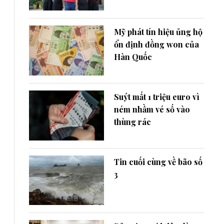
Mỹ phát tín hiệu ủng hộ
ổn định đồng won của
Hàn Quốc
Suýt mất 1 triệu euro vì
ném nhầm vé số vào
thùng rác
Tin cuối cùng về bão số
3