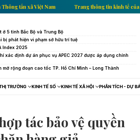
in kinh tế của Thông tấn xã Việt Nam
Trang thông ti
ất ở 5 tỉnh Bắc Bộ và Trung Bộ
bị phát hiện vi phạm sở hữu trí tuệ
A Index 2025
chí xác định dự án phục vụ APEC 2027 được áp dụng chính
 mở rộng đoạn cao tốc TP. Hồ Chí Minh – Long Thành
THỊ TRƯỜNG
KINH TẾ SỐ
KINH TẾ XÃ HỘI
PHÂN TÍCH - DỰ B
hợp tác bảo vệ quyền
chặn hàng giả