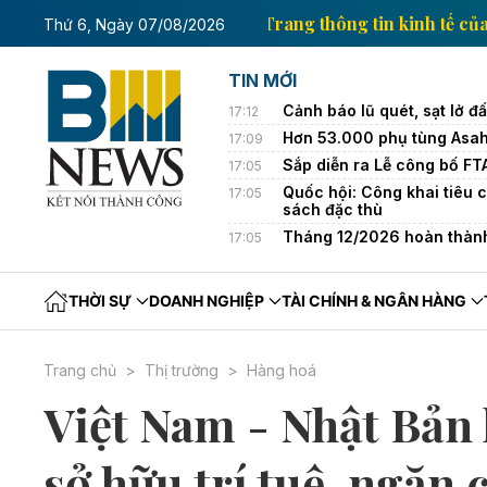
in kinh tế của Thông tấn xã Việt Nam
Trang thông t
Thứ 6, Ngày 07/08/2026
TIN MỚI
Cảnh báo lũ quét, sạt lở đ
17:12
Hơn 53.000 phụ tùng Asahi 
17:09
Sắp diễn ra Lễ công bố FT
17:05
Quốc hội: Công khai tiêu 
17:05
sách đặc thù
Tháng 12/2026 hoàn thành
17:05
THỜI SỰ
DOANH NGHIỆP
TÀI CHÍNH & NGÂN HÀNG
Trang chủ
Thị trường
Hàng hoá
Việt Nam - Nhật Bản 
sở hữu trí tuệ, ngăn 