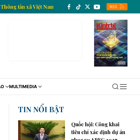
n kinh tế của Thông tấn xã Việt Nam
Trang thông ti
RSS
ÁO
MULTIMEDIA
TIN NỔI BẬT
Quốc hội: Công khai
tiêu chí xác định dự án
phục vụ APEC 2027