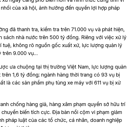
 nhối của xã hội, ảnh hưởng đến quyền lợi hợp pháp
ng đã thanh tra, kiểm tra trên 71.000 vụ và phát hiện,
n sách nhà nước trên 500 tỷ đồng. Riêng với việc xử lý
 tuệ, không rõ nguồn gốc xuất xứ, lực lượng quản lý
lý trên 9.000 vụ…
ược ưa chuộng tại thị trường Việt Nam, lực lượng quản
t trên 1,6 tỷ đồng; ngành hàng thời trang có 93 vụ bị
nhất là các sản phẩm phụ tùng xe máy với 611 vụ bị xử
ranh chống hàng giả, hàng xâm phạm quyền sở hữu trí
 chuyển biến tích cực. Địa bàn nổi cộm vi phạm giảm
nh pháp luật của các tổ chức, cá nhân, doanh nghiệp