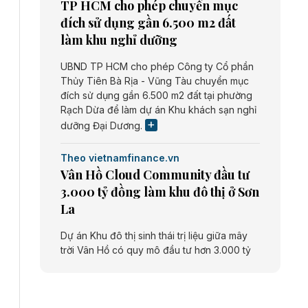
TP HCM cho phép chuyển mục
đích sử dụng gần 6.500 m2 đất
làm khu nghỉ dưỡng
UBND TP HCM cho phép Công ty Cổ phần
Thủy Tiên Bà Rịa - Vũng Tàu chuyển mục
đích sử dụng gần 6.500 m2 đất tại phường
Rạch Dừa để làm dự án Khu khách sạn nghỉ
dưỡng Đại Dương.
Theo vietnamfinance.vn
Vân Hồ Cloud Community đầu tư
3.000 tỷ đồng làm khu đô thị ở Sơn
La
Dự án Khu đô thị sinh thái trị liệu giữa mây
trời Vân Hồ có quy mô đầu tư hơn 3.000 tỷ
đồng do Công ty cổ phần Vân Hồ Cloud
Community thực hiện.