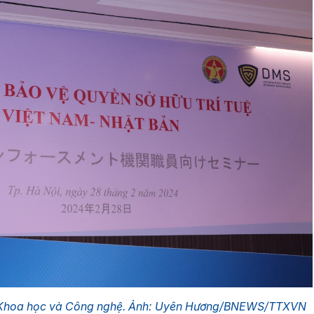
 Khoa học và Công nghệ. Ảnh: Uyên Hương/BNEWS/TTXVN