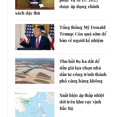
được áp dụng chính
sách đặc thù
Tổng thống Mỹ Donald
Trump: Còn quá sớm để
bàn về người kế nhiệm
Thu hồi 89 ha đất để
đấu giá lựa chọn nhà
đầu tư công trình thành
phố cảng hàng không
Xuất hiện áp thấp nhiệt
đới trên khu vực vịnh
Bắc Bộ