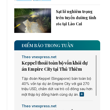
Sạt lở nghiêm trọng
trên tuyến đường tỉnh
161 tại Lào Cai
ĐIỂM BÁO TRONG TUẦN
Theo vnexpress.net
Keppel thoái toàn bộ vốn khỏi dự
án Empire City tại Thủ Thiêm
Tập đoàn Keppel (Singapore) bán toàn bộ
40% vốn tại dự án Empire City với giá 270
triệu USD, chấm dứt vai trò cổ đông sau hơn
một thập kỷ đồng hành cùng dự án.
Theo vnexpress.net