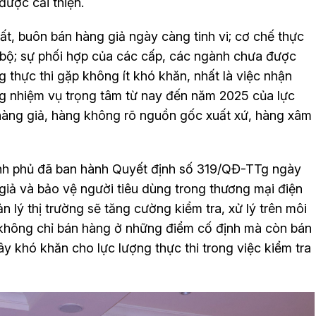
được cải thiện.
t, buôn bán hàng giả ngày càng tinh vi; cơ chế thực
 bộ; sự phối hợp của các cấp, các ngành chưa được
ng thực thi gặp không ít khó khăn, nhất là việc nhận
ng nhiệm vụ trọng tâm từ nay đến năm 2025 của lực
ý hàng giả, hàng không rõ nguồn gốc xuất xứ, hàng xâm
ính phủ đã ban hành Quyết định số 319/QĐ-TTg ngày
iả và bảo vệ người tiêu dùng trong thương mại điện
 lý thị trường sẽ tăng cường kiểm tra, xử lý trên môi
 không chỉ bán hàng ở những điểm cố định mà còn bán
ây khó khăn cho lực lượng thực thi trong việc kiểm tra