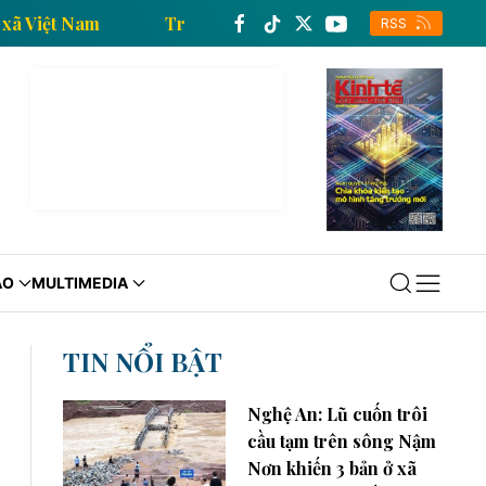
ông tấn xã Việt Nam
Trang thông tin kinh tế của Thô
RSS
ÁO
MULTIMEDIA
TIN NỔI BẬT
Nghệ An: Lũ cuốn trôi
cầu tạm trên sông Nậm
Nơn khiến 3 bản ở xã