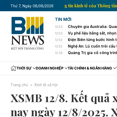
Trang thông tin kinh tế của Th
Thứ 7, Ngày 08/08/2026
TIN MỚI
Chuyên gia Australia: Quan
12:53
Vụ phế liệu bằng sắt, nhọn 
12:53
Điện Biên từng bước hình t
12:52
Nghệ An: Lũ cuốn trôi cầu
12:52
Quảng Trị gia cố công trì
12:29
THỜI SỰ
DOANH NGHIỆP
TÀI CHÍNH & NGÂN HÀNG
Trang chủ
Kinh tế xã hội
XSMB 12/8. Kết quả 
nay ngày 12/8/2025. 