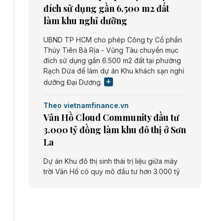
đích sử dụng gần 6.500 m2 đất
làm khu nghỉ dưỡng
UBND TP HCM cho phép Công ty Cổ phần
Thủy Tiên Bà Rịa - Vũng Tàu chuyển mục
đích sử dụng gần 6.500 m2 đất tại phường
Rạch Dừa để làm dự án Khu khách sạn nghỉ
dưỡng Đại Dương.
Theo vietnamfinance.vn
Vân Hồ Cloud Community đầu tư
3.000 tỷ đồng làm khu đô thị ở Sơn
La
Dự án Khu đô thị sinh thái trị liệu giữa mây
trời Vân Hồ có quy mô đầu tư hơn 3.000 tỷ
đồng do Công ty cổ phần Vân Hồ Cloud
Community thực hiện.
Theo vietnamfinance.vn