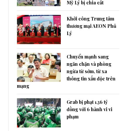
Mỹ Lý bị chia cắt
Khởi công Trung tâm
thương mại AEON Phủ
Lý
Chuyển mạnh sang
ngăn chặn và phòng
ngừa từ sớm, từ xa
thông tin xấu độc trên
mạng
Grab bị phạt 1,36 tỷ
đồng với 6 hành vi vi
phạm