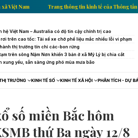
ông tấn xã Việt Nam
Trang thông tin kinh tế của Th
 hệ Việt Nam – Australia có độ tin cậy chính trị cao
rơi trên cao tốc: Tài xế xe chở phế liệu mắc nhiều lỗi vi phạm
hành thị trường tín chỉ các-bon rừng
 tạm trên sông Nậm Nơn khiến 3 bản ở xã Mỹ Lý bị chia cắt
nh xung yếu, sẵn sàng ứng phó mùa mưa bão
THỊ TRƯỜNG
KINH TẾ SỐ
KINH TẾ XÃ HỘI
PHÂN TÍCH - DỰ B
xổ số miền Bắc hôm
XSMB thứ Ba ngày 12/8