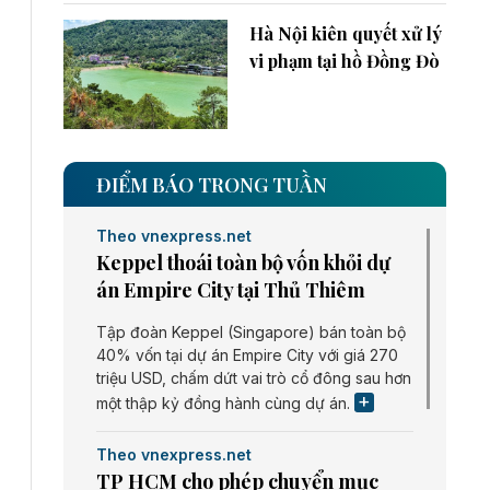
Hà Nội kiên quyết xử lý
vi phạm tại hồ Đồng Đò
ĐIỂM BÁO TRONG TUẦN
Theo vnexpress.net
Keppel thoái toàn bộ vốn khỏi dự
án Empire City tại Thủ Thiêm
Tập đoàn Keppel (Singapore) bán toàn bộ
40% vốn tại dự án Empire City với giá 270
triệu USD, chấm dứt vai trò cổ đông sau hơn
một thập kỷ đồng hành cùng dự án.
Theo vnexpress.net
TP HCM cho phép chuyển mục