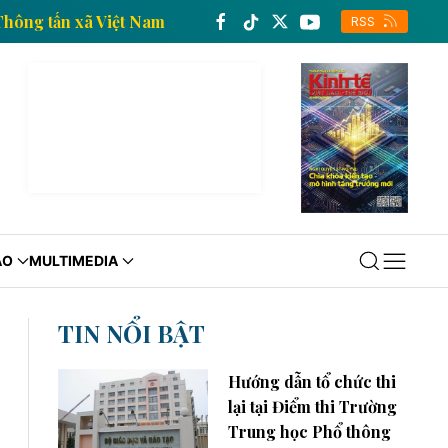
h tế của Thông tấn xã Việt Nam
Trang thông tin kinh
RSS
ÁO
MULTIMEDIA
TIN NỔI BẬT
Hướng dẫn tổ chức thi
lại tại Điểm thi Trường
Trung học Phổ thông