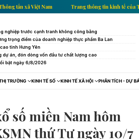
h tế của Thông tấn xã Việt Nam
Trang thông tin kin
g nghiệp trước cạnh tranh không công bằng
trường trọng điểm của doanh nghiệp thực phẩm Ba Lan
cao tỉnh Hưng Yên
 dự án, đón dòng vốn đầu tư chất lượng cao
nổi bật ngày 6/8/2026
THỊ TRƯỜNG
KINH TẾ SỐ
KINH TẾ XÃ HỘI
PHÂN TÍCH - DỰ B
 xổ số miền Nam hôm
 XSMN thứ Tư ngày 10/7