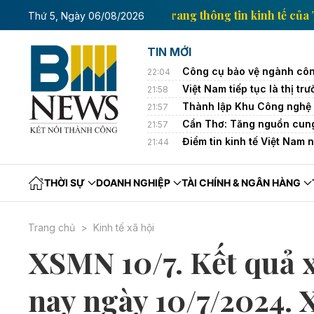
nh tế của Thông tấn xã Việt Nam
Trang thông tin kin
Thứ 5, Ngày 06/08/2026
TIN MỚI
Công cụ bảo vệ ngành côn
22:04
Việt Nam tiếp tục là thị 
21:58
Thành lập Khu Công nghệ 
21:57
Cần Thơ: Tăng nguồn cung
21:57
Điểm tin kinh tế Việt Nam 
21:44
THỜI SỰ
DOANH NGHIỆP
TÀI CHÍNH & NGÂN HÀNG
Trang chủ
Kinh tế xã hội
XSMN 10/7. Kết quả
nay ngày 10/7/2024.