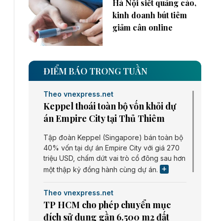
Hà Nội siết quảng cáo,
kinh doanh bút tiêm
giảm cân online
ĐIỂM BÁO TRONG TUẦN
Theo vnexpress.net
Keppel thoái toàn bộ vốn khỏi dự
án Empire City tại Thủ Thiêm
Tập đoàn Keppel (Singapore) bán toàn bộ
40% vốn tại dự án Empire City với giá 270
triệu USD, chấm dứt vai trò cổ đông sau hơn
một thập kỷ đồng hành cùng dự án.
Theo vnexpress.net
TP HCM cho phép chuyển mục
đích sử dụng gần 6.500 m2 đất