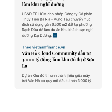
làm khu nghỉ dưỡng
UBND TP HCM cho phép Công ty Cổ phần
Thủy Tiên Bà Rịa - Vũng Tàu chuyển mục
đích sử dụng gần 6.500 m2 đất tại phường
Rạch Dừa để làm dự án Khu khách sạn nghỉ
dưỡng Đại Dương.
Theo vietnamfinance.vn
Vân Hồ Cloud Community đầu tư
3.000 tỷ đồng làm khu đô thị ở Sơn
La
Dự án Khu đô thị sinh thái trị liệu giữa mây
trời Vân Hồ có quy mô đầu tư hơn 3.000 tỷ
đồng do Công ty cổ phần Vân Hồ Cloud
Community thực hiện.
Theo vietnamfinance.vn
Năng lượng môi trường Bắc Giang