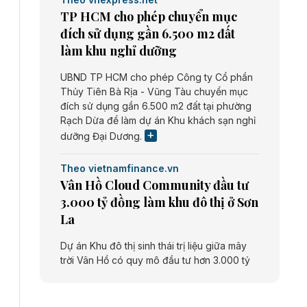
TP HCM cho phép chuyển mục
đích sử dụng gần 6.500 m2 đất
làm khu nghỉ dưỡng
UBND TP HCM cho phép Công ty Cổ phần
Thủy Tiên Bà Rịa - Vũng Tàu chuyển mục
đích sử dụng gần 6.500 m2 đất tại phường
Rạch Dừa để làm dự án Khu khách sạn nghỉ
dưỡng Đại Dương.
Theo vietnamfinance.vn
Vân Hồ Cloud Community đầu tư
3.000 tỷ đồng làm khu đô thị ở Sơn
La
Dự án Khu đô thị sinh thái trị liệu giữa mây
trời Vân Hồ có quy mô đầu tư hơn 3.000 tỷ
đồng do Công ty cổ phần Vân Hồ Cloud
Community thực hiện.