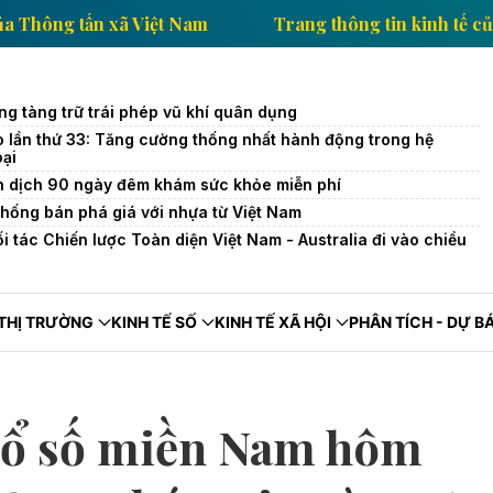
nh tế của Thông tấn xã Việt Nam
Trang thông tin ki
ng tàng trữ trái phép vũ khí quân dụng
o lần thứ 33: Tăng cường thống nhất hành động trong hệ
oại
n dịch 90 ngày đêm khám sức khỏe miễn phí
hống bán phá giá với nhựa từ Việt Nam
 tác Chiến lược Toàn diện Việt Nam - Australia đi vào chiều
THỊ TRƯỜNG
KINH TẾ SỐ
KINH TẾ XÃ HỘI
PHÂN TÍCH - DỰ B
xổ số miền Nam hôm