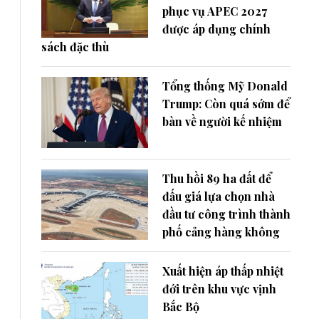
phục vụ APEC 2027
được áp dụng chính
sách đặc thù
Tổng thống Mỹ Donald
Trump: Còn quá sớm để
bàn về người kế nhiệm
Thu hồi 89 ha đất để
đấu giá lựa chọn nhà
đầu tư công trình thành
phố cảng hàng không
Xuất hiện áp thấp nhiệt
đới trên khu vực vịnh
Bắc Bộ