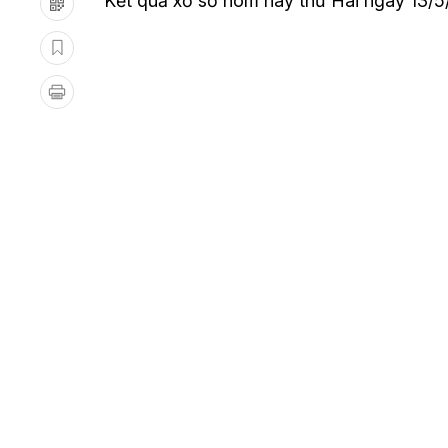
Kết quả xổ số hôm nay thứ Hai ngày 13
/5