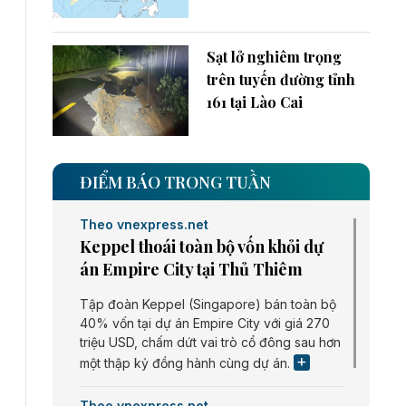
Sạt lở nghiêm trọng
trên tuyến đường tỉnh
161 tại Lào Cai
ĐIỂM BÁO TRONG TUẦN
Theo vnexpress.net
Keppel thoái toàn bộ vốn khỏi dự
án Empire City tại Thủ Thiêm
Tập đoàn Keppel (Singapore) bán toàn bộ
40% vốn tại dự án Empire City với giá 270
triệu USD, chấm dứt vai trò cổ đông sau hơn
một thập kỷ đồng hành cùng dự án.
Theo vnexpress.net