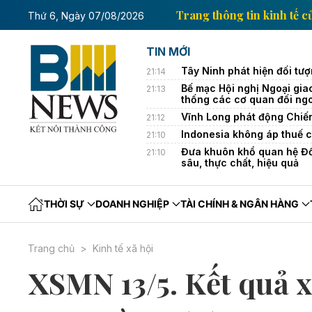
inh tế của Thông tấn xã Việt Nam
Trang thông tin ki
Thứ 6, Ngày 07/08/2026
TIN MỚI
Tây Ninh phát hiện đối tượ
21:14
Bế mạc Hội nghị Ngoại gia
21:13
thống các cơ quan đối ng
Vĩnh Long phát động Chiế
21:12
Indonesia không áp thuế c
21:10
Đưa khuôn khổ quan hệ Đối
21:10
sâu, thực chất, hiệu quả
THỜI SỰ
DOANH NGHIỆP
TÀI CHÍNH & NGÂN HÀNG
Trang chủ
Kinh tế xã hội
XSMN 13/5. Kết quả 