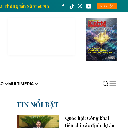
nh tế của Thông tấn xã Việt Nam
Trang thông tin kin
RSS
ÁO
MULTIMEDIA
TIN NỔI BẬT
Quốc hội: Công khai
tiêu chí xác định dự án