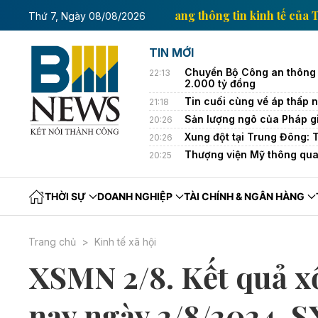
h tế của Thông tấn xã Việt Nam
Trang thông tin kin
Thứ 7, Ngày 08/08/2026
TIN MỚI
Chuyển Bộ Công an thông 
22:13
2.000 tỷ đồng
Tin cuối cùng về áp thấp nh
21:18
Sản lượng ngô của Pháp g
20:26
Xung đột tại Trung Đông: 
20:26
Thượng viện Mỹ thông qua
20:25
THỜI SỰ
DOANH NGHIỆP
TÀI CHÍNH & NGÂN HÀNG
Trang chủ
Kinh tế xã hội
XSMN 2/8. Kết quả 
nay ngày 2/8/2024. 