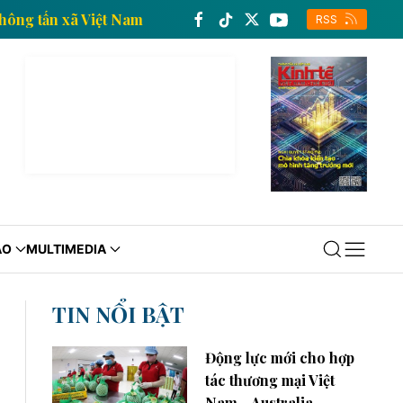
 tế của Thông tấn xã Việt Nam
Trang thông tin kinh
RSS
ÁO
MULTIMEDIA
TIN NỔI BẬT
Động lực mới cho hợp
tác thương mại Việt
Nam - Australia