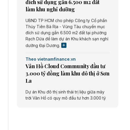
đích sử dụng gần 6.500 m2 đất
làm khu nghỉ dưỡng
UBND TP HCM cho phép Công ty Cổ phần
Thủy Tiên Bà Rịa - Vũng Tàu chuyển mục
đích sử dụng gần 6.500 m2 đất tại phường
Rạch Dừa để làm dự án Khu khách sạn nghỉ
dưỡng Đại Dương.
Theo vietnamfinance.vn
Vân Hồ Cloud Community đầu tư
3.000 tỷ đồng làm khu đô thị ở Sơn
La
Dự án Khu đô thị sinh thái trị liệu giữa mây
trời Vân Hồ có quy mô đầu tư hơn 3.000 tỷ
đồng do Công ty cổ phần Vân Hồ Cloud
Community thực hiện.
Theo vietnamfinance.vn