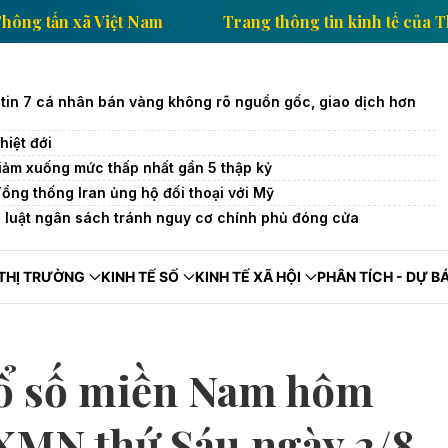
h tế của Thông tấn xã Việt Nam
Trang thông tin kinh
tin 7 cá nhân bán vàng không rõ nguồn gốc, giao dịch hơn
iệt đới
iảm xuống mức thấp nhất gần 5 thập kỷ
Tổng thống Iran ủng hộ đối thoại với Mỹ
 luật ngân sách tránh nguy cơ chính phủ đóng cửa
THỊ TRƯỜNG
KINH TẾ SỐ
KINH TẾ XÃ HỘI
PHÂN TÍCH - DỰ B
xổ số miền Nam hôm
SXMN thứ Sáu ngày 2/8