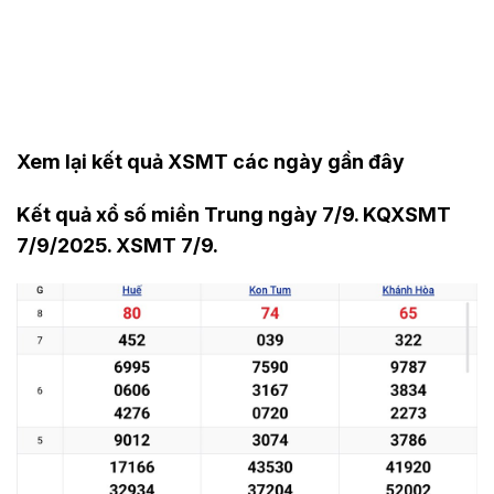
Xem lại kết quả XSMT các ngày gần đây
Kết quả xổ số miền Trung ngày 7/9. KQXSMT
7/9/2025. XSMT 7/9.