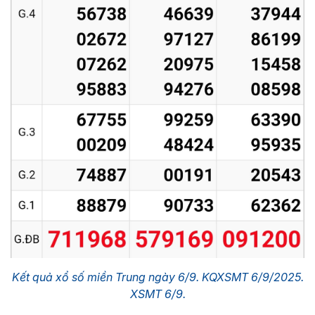
Kết quả xổ số miền Trung ngày 6/9. KQXSMT 6/9/2025.
XSMT 6/9.