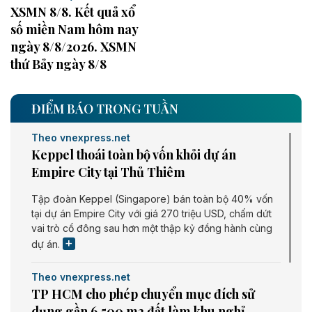
XSMN 8/8. Kết quả xổ
số miền Nam hôm nay
ngày 8/8/2026. XSMN
thứ Bảy ngày 8/8
ĐIỂM BÁO TRONG TUẦN
Theo vnexpress.net
Keppel thoái toàn bộ vốn khỏi dự án
Empire City tại Thủ Thiêm
Tập đoàn Keppel (Singapore) bán toàn bộ 40% vốn
tại dự án Empire City với giá 270 triệu USD, chấm dứt
vai trò cổ đông sau hơn một thập kỷ đồng hành cùng
dự án.
Theo vnexpress.net
TP HCM cho phép chuyển mục đích sử
dụng gần 6.500 m2 đất làm khu nghỉ