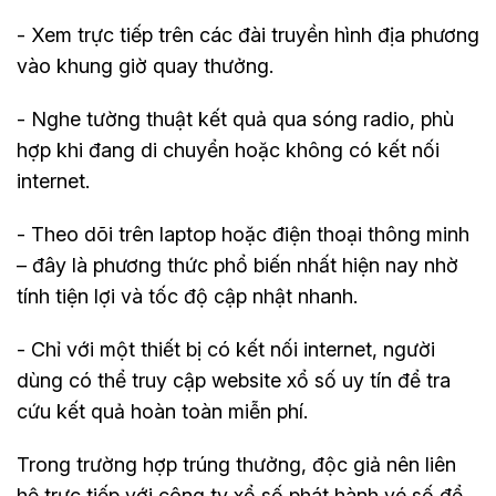
- Xem trực tiếp trên các đài truyền hình địa phương
vào khung giờ quay thưởng.
- Nghe tường thuật kết quả qua sóng radio, phù
hợp khi đang di chuyển hoặc không có kết nối
internet.
- Theo dõi trên laptop hoặc điện thoại thông minh
– đây là phương thức phổ biến nhất hiện nay nhờ
tính tiện lợi và tốc độ cập nhật nhanh.
- Chỉ với một thiết bị có kết nối internet, người
dùng có thể truy cập website xổ số uy tín để tra
cứu kết quả hoàn toàn miễn phí.
Trong trường hợp trúng thưởng, độc giả nên liên
hệ trực tiếp với công ty xổ số phát hành vé số để