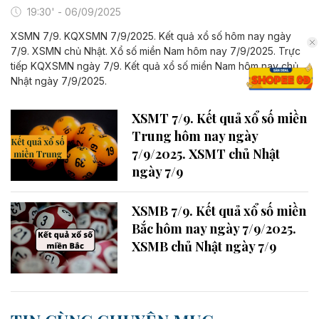
19:30' - 06/09/2025
XSMN 7/9. KQXSMN 7/9/2025. Kết quả xổ số hôm nay ngày
7/9. XSMN chủ Nhật. Xổ số miền Nam hôm nay 7/9/2025. Trực
tiếp KQXSMN ngày 7/9. Kết quả xổ số miền Nam hôm nay chủ
Nhật ngày 7/9/2025.
XSMT 7/9. Kết quả xổ số miền
Trung hôm nay ngày
7/9/2025. XSMT chủ Nhật
ngày 7/9
XSMB 7/9. Kết quả xổ số miền
Bắc hôm nay ngày 7/9/2025.
XSMB chủ Nhật ngày 7/9