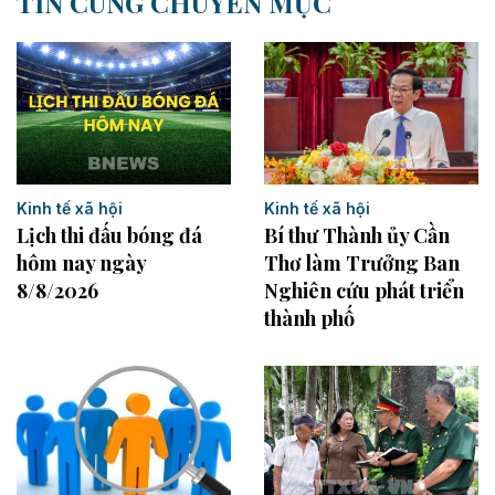
TIN CÙNG CHUYÊN MỤC
Kinh tế xã hội
Kinh tế xã hội
Lịch thi đấu bóng đá
Bí thư Thành ủy Cần
hôm nay ngày
Thơ làm Trưởng Ban
8/8/2026
Nghiên cứu phát triển
thành phố