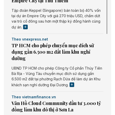
Empire City tại Thủ Thiêm
Tập đoàn Keppel (Singapore) bán toàn bộ 40% vốn
tại dự án Empire City với giá 270 triệu USD, chấm dứt
vai trò cổ đông sau hơn một thập kỷ đồng hành cùng
dự án.
Theo vnexpress.net
TP HCM cho phép chuyển mục đích sử
dụng gần 6.500 m2 đất làm khu nghỉ
dưỡng
UBND TP HCM cho phép Công ty Cổ phần Thủy Tiên
Bà Rịa - Vũng Tàu chuyển mục đích sử dụng gần
6.500 m2 đất tại phường Rạch Dừa để làm dự án Khu
khách sạn nghỉ dưỡng Đại Dương.
Theo vietnamfinance.vn
Vân Hồ Cloud Community đầu tư 3.000 tỷ
đồng làm khu đô thị ở Sơn La