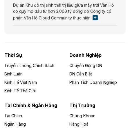
Dự án Khu đô thị sinh thái trị liệu giữa mây trời Vân Hồ
có quy mô đầu tư hơn 3.000 tỷ đồng do Công ty cổ
phần Vân Hồ Cloud Community thực hiện.
Theo vietnamfinance.vn
Năng lượng môi trường Bắc Giang đầu tư
nhà máy điện rác 1.866 tỷ đồng
Thời Sự
Doanh Nghiệp
Dự án Nhà máy xử lý rác và phát điện Bắc Giang do
Công ty TNHH Năng lượng môi trường Bắc Giang làm
Truyền Thông Chính Sách
Chuyển Động DN
chủ đầu tư, có tổng mức đầu tư 1.866 tỷ đồng.
Bình Luận
DN Cần Biết
Kinh Tế Việt Nam
Phân Tích Doanh Nghiệp
Theo vietnamfinance.vn
Đức Long Gia Lai mở rộng ‘hệ sinh thái’
Kinh Tế Thế Giới
năng lượng với loạt dự án nghìn tỷ ở Gia
Lai
Tài Chính & Ngân Hàng
Thị Trường
Tài Chính
Chứng Khoán
Bốn doanh nghiệp có sự góp vốn của Công ty Cổ
phần Tập đoàn Đức Long Gia Lai (HoSE: DLG) được
Ngân Hàng
Hàng Hoá
chấp thuận đầu tư 4 dự án điện gió và điện mặt trời tại