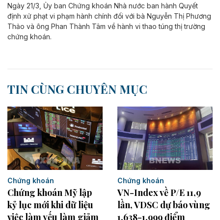
Ngày 21/3, Ủy ban Chứng khoán Nhà nước ban hành Quyết
định xử phạt vi phạm hành chính đối với bà Nguyễn Thị Phương
Thảo và ông Phan Thành Tâm về hành vi thao túng thị trường
chứng khoán.
TIN CÙNG CHUYÊN MỤC
Chứng khoán
Chứng khoán
Chứng khoán Mỹ lập
VN-Index về P/E 11,9
kỷ lục mới khi dữ liệu
lần, VDSC dự báo vùng
việc làm yếu làm giảm
1.638-1.999 điểm