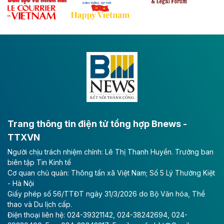
Đề xuất đầu tư 11.500 tỷ đồng xây dựng cao
tốc CT.11 qua Ninh Bình
Dự án đầu tư tuyến cao tốc CT.11, đoạn Liêm Tuyền -
Đông A dài khoảng 25,1 km được kỳ vọng sẽ tạo động
lực phát triển kinh tế - xã hội khu vực phía Nam đồng
bằng sông Hồng.
Theo baodautu.vn
ACV rót gần 40 ngàn tỷ đồng vào sân bay
Long Thành
Trang thông tin điện tử tổng hợp Bnews -
TTXVN
Tổng công ty Cảng hàng không Việt Nam - CTCP
Người chịu trách nhiệm chính: Lê Thị Thanh Huyền. Trưởng ban
(ACV) vừa lập kỷ lục mới về lợi nhuận trong quý
biên tập Tin Kinh tế
II/2026.
Cơ quan chủ quản: Thông tấn xã Việt Nam; Số 5 Lý Thường Kiệt
- Hà Nội
Theo baodautu.vn
Giấy phép số 56/TTĐT ngày 31/3/2026 do Bộ Văn hóa, Thể
Vinaconex lập đỉnh doanh thu
thao và Du lịch cấp.
Điện thoại liên hệ: 024-39321142, 024-38242694, 024-
Tổng CTCP Xuất nhập khẩu và Xây dựng Việt Nam