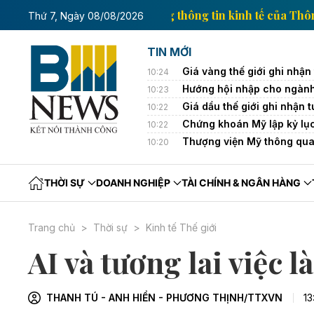
 tế của Thông tấn xã Việt Nam
Trang thông tin kinh 
Thứ 7, Ngày 08/08/2026
TIN MỚI
Giá vàng thế giới ghi nhận
10:24
Hướng hội nhập cho ngành
10:23
Giá dầu thế giới ghi nhận
10:22
Chứng khoán Mỹ lập kỷ lục 
10:22
Thượng viện Mỹ thông qua 
10:20
THỜI SỰ
DOANH NGHIỆP
TÀI CHÍNH & NGÂN HÀNG
Trang chủ
Thời sự
Kinh tế Thế giới
AI và tương lai việc 
THANH TÚ - ANH HIỂN - PHƯƠNG THỊNH/TTXVN
13