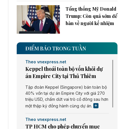
Tổng thống Mỹ Donald
Trump: Còn quá sớm để
bàn về người kế nhiệm
ĐIỂM BÁO TRONG TUẦN
Theo vnexpress.net
Keppel thoái toàn bộ vốn khỏi dự
án Empire City tại Thủ Thiêm
Tập đoàn Keppel (Singapore) bán toàn bộ
40% vốn tại dự án Empire City với giá 270
triệu USD, chấm dứt vai trò cổ đông sau hơn
một thập kỷ đồng hành cùng dự án.
Theo vnexpress.net
TP HCM cho phép chuyển mục