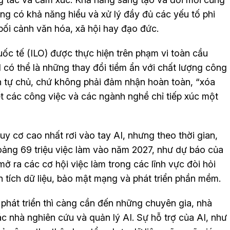
ng có khả năng hiểu và xử lý đầy đủ các yếu tố phi
bối cảnh văn hóa, xã hội hay đạo đức.
c tế (ILO) được thực hiện trên phạm vi toàn cầu
I có thể là những thay đổi tiềm ẩn với chất lượng công
nh tự chủ, chứ không phải đảm nhận hoàn toàn, “xóa
ết các công việc và các ngành nghề chỉ tiếp xúc một
y cơ cao nhất rơi vào tay AI, nhưng theo thời gian,
hoảng 69 triệu việc làm vào năm 2027, như dự báo của
mở ra các cơ hội việc làm trong các lĩnh vực đòi hỏi
tích dữ liệu, bảo mật mạng và phát triển phần mềm.
phát triển thì càng cần đến những chuyên gia, nhà
c nhà nghiên cứu và quản lý AI. Sự hỗ trợ của AI, như