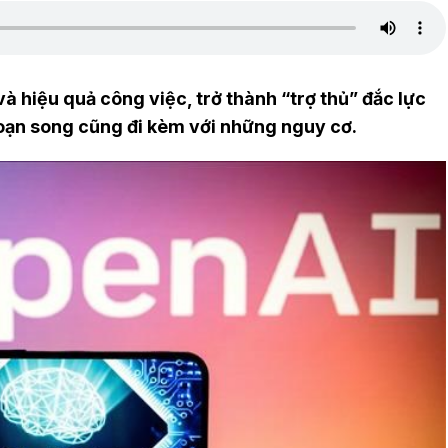
à hiệu quả công việc, trở thành “trợ thủ” đắc lực
oạn song cũng đi kèm với những nguy cơ.