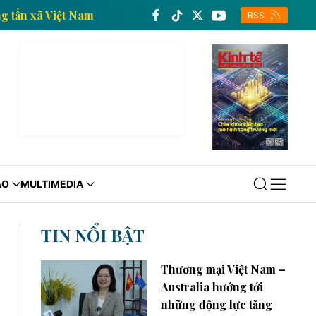
tế của Thông tấn xã Việt Nam
Trang thông tin kinh t
RSS
ÁO
MULTIMEDIA
TIN NỔI BẬT
Thương mại Việt Nam –
Australia hướng tới
những động lực tăng