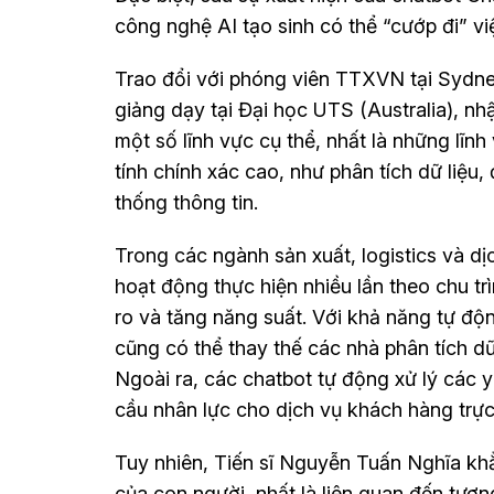
công nghệ AI tạo sinh có thể “cướp đi” vi
Trao đổi với phóng viên TTXVN tại Sydne
giảng dạy tại Đại học UTS (Australia), nh
một số lĩnh vực cụ thể, nhất là những lĩnh 
tính chính xác cao, như phân tích dữ liệu
thống thông tin.
Trong các ngành sản xuất, logistics và dị
hoạt động thực hiện nhiều lần theo chu tr
ro và tăng năng suất. Với khả năng tự động
cũng có thể thay thế các nhà phân tích dữ l
Ngoài ra, các chatbot tự động xử lý các 
cầu nhân lực cho dịch vụ khách hàng trực 
Tuy nhiên, Tiến sĩ Nguyễn Tuấn Nghĩa kh
của con người, nhất là liên quan đến tươ