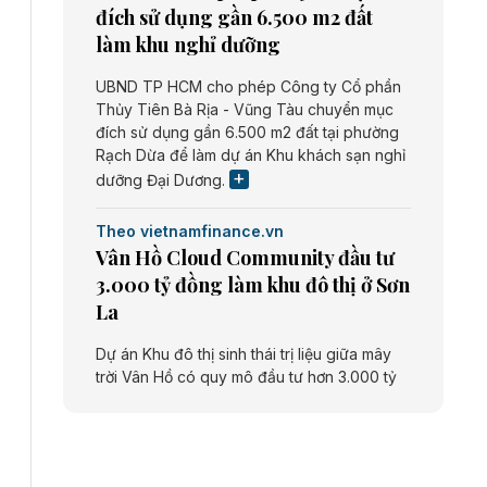
đích sử dụng gần 6.500 m2 đất
làm khu nghỉ dưỡng
UBND TP HCM cho phép Công ty Cổ phần
Thủy Tiên Bà Rịa - Vũng Tàu chuyển mục
đích sử dụng gần 6.500 m2 đất tại phường
Rạch Dừa để làm dự án Khu khách sạn nghỉ
dưỡng Đại Dương.
Theo vietnamfinance.vn
Vân Hồ Cloud Community đầu tư
3.000 tỷ đồng làm khu đô thị ở Sơn
La
Dự án Khu đô thị sinh thái trị liệu giữa mây
trời Vân Hồ có quy mô đầu tư hơn 3.000 tỷ
đồng do Công ty cổ phần Vân Hồ Cloud
Community thực hiện.
Theo vietnamfinance.vn