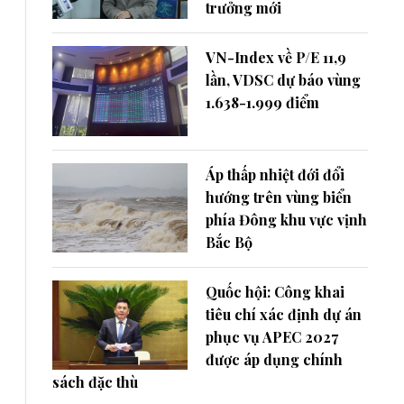
trưởng mới
VN-Index về P/E 11,9
lần, VDSC dự báo vùng
1.638-1.999 điểm
Áp thấp nhiệt đới đổi
hướng trên vùng biển
phía Đông khu vực vịnh
Bắc Bộ
Quốc hội: Công khai
tiêu chí xác định dự án
phục vụ APEC 2027
được áp dụng chính
sách đặc thù