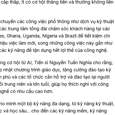
 cấp thấp, ít có cơ hội thăng tiến và thường không liên
chuyển các công việc phổ thông như dịch vụ kỹ thuật
các trung tâm tổng đài chăm sóc khách hàng tại các
es, Ghana, Uganda, Nigeria và Brazil để tiết kiệm chi
triệu việc làm mới, song những công việc này gần như
các kỹ năng để tận dụng hết lợi thế của công nghệ.
ụng cơ hội từ AI, Tiến sĩ Nguyễn Tuấn Nghĩa cho rằng,
p nhật chương trình giáo dục, tăng cường đào tạo kỹ
h phủ và các tổ chức cần hỗ trợ và đào tạo lại người
i trung niên và lớn tuổi, giúp họ thích nghi với công
nghề có nhu cầu cao hơn.
cho mình một bộ kỹ năng đa dạng, từ kỹ năng kỹ thuật,
học và học sâu… cho đến các kỹ năng mềm, kỹ năng