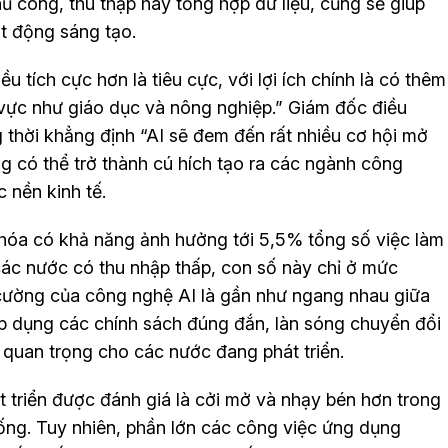
ủ công, thu thập hay tổng hợp dữ liệu, cũng sẽ giúp
t động sáng tạo.
 tích cực hơn là tiêu cực, với lợi ích chính là có thêm
h vực như giáo dục và nông nghiệp.” Giám đốc điều
thời khẳng định “AI sẽ đem đến rất nhiều cơ hội mở
ng có thể trở thành cú hích tạo ra các ngành công
 nền kinh tế.
 hóa có khả năng ảnh hưởng tới 5,5% tổng số việc làm
các nước có thu nhập thấp, con số này chỉ ở mức
cường của công nghệ AI là gần như ngang nhau giữa
áp dụng các chính sách đúng đắn, làn sóng chuyển đổi
 quan trọng cho các nước đang phát triển.
 triển được đánh giá là cởi mở và nhạy bén hơn trong
sống. Tuy nhiên, phần lớn các công việc ứng dụng