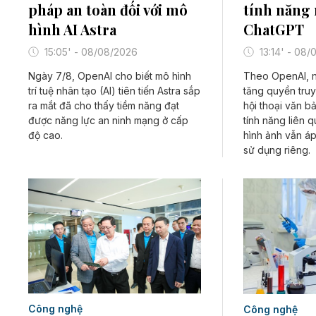
pháp an toàn đối với mô
tính năng
hình AI Astra
ChatGPT
15:05' - 08/08/2026
13:14' - 08
Ngày 7/8, OpenAI cho biết mô hình
Theo OpenAI, 
trí tuệ nhân tạo (AI) tiên tiến Astra sắp
tăng quyền tru
ra mắt đã cho thấy tiềm năng đạt
hội thoại văn b
được năng lực an ninh mạng ở cấp
tính năng liên q
độ cao.
hình ảnh vẫn á
sử dụng riêng.
Công nghệ
Công nghệ