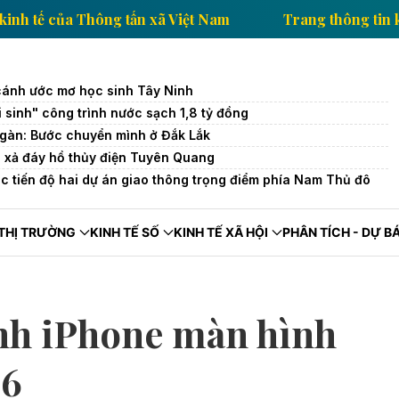
thông tin kinh tế của Thông tấn xã Việt Nam
Trang 
cánh ước mơ học sinh Tây Ninh
 sinh" công trình nước sạch 1,8 tỷ đồng
ngàn: Bước chuyển mình ở Đắk Lắk
a xả đáy hồ thủy điện Tuyên Quang
úc tiến độ hai dự án giao thông trọng điểm phía Nam Thủ đô
THỊ TRƯỜNG
KINH TẾ SỐ
KINH TẾ XÃ HỘI
PHÂN TÍCH - DỰ B
ành iPhone màn hình
26