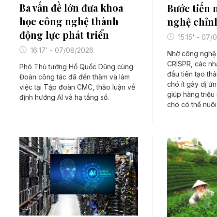
Ba vấn đề lớn đưa khoa
Bước tiến 
học công nghệ thành
nghệ chỉn
động lực phát triển
15:15' - 07
16:17' - 07/08/2026
Nhờ công nghệ
CRISPR, các nh
Phó Thủ tướng Hồ Quốc Dũng cùng
đầu tiên tạo t
Đoàn công tác đã đến thăm và làm
chó ít gây dị ứn
việc tại Tập đoàn CMC, thảo luận về
giúp hàng triệu 
định hướng AI và hạ tầng số.
chó có thể nuôi