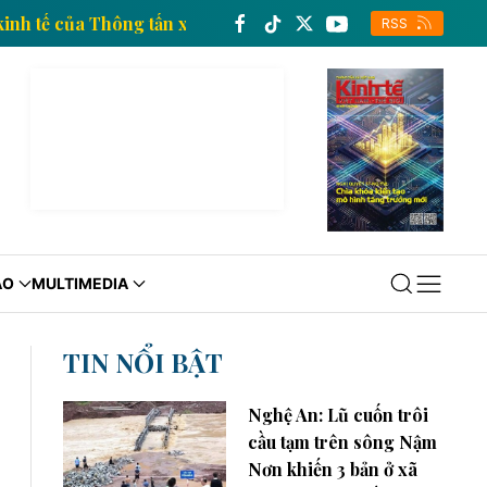
thông tin kinh tế của Thông tấn xã Việt Nam
Trang t
RSS
ÁO
MULTIMEDIA
TIN NỔI BẬT
Nghệ An: Lũ cuốn trôi
cầu tạm trên sông Nậm
Nơn khiến 3 bản ở xã