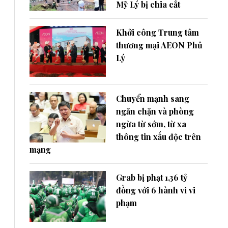
Mỹ Lý bị chia cắt
Khởi công Trung tâm
thương mại AEON Phủ
Lý
Chuyển mạnh sang
ngăn chặn và phòng
ngừa từ sớm, từ xa
thông tin xấu độc trên
mạng
Grab bị phạt 1,36 tỷ
đồng với 6 hành vi vi
phạm