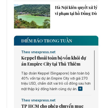
Hà Nội kiên quyết xử lý
vi phạm tại hồ Đồng Đò
ĐIỂM BÁO TRONG TUẦN
Theo vnexpress.net
Keppel thoái toàn bộ vốn khỏi dự
án Empire City tại Thủ Thiêm
Tập đoàn Keppel (Singapore) bán toàn bộ
40% vốn tại dự án Empire City với giá 270
triệu USD, chấm dứt vai trò cổ đông sau hơn
một thập kỷ đồng hành cùng dự án.
Theo vnexpress.net
TP HCM cho phép chuyển mục