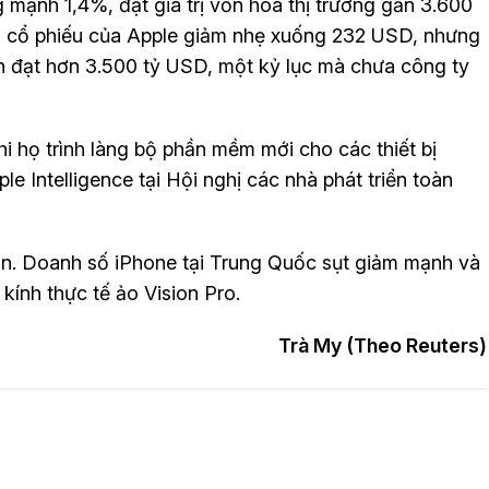
g mạnh 1,4%, đạt giá trị vốn hóa thị trường gần 3.600
á 1 cổ phiếu của Apple giảm nhẹ xuống 232 USD, nhưng
ẫn đạt hơn 3.500 tỷ USD, một kỷ lục mà chưa công ty
hi họ trình làng bộ phần mềm mới cho các thiết bị
e Intelligence tại Hội nghị các nhà phát triển toàn
n. Doanh số iPhone tại Trung Quốc sụt giảm mạnh và
kính thực tế ảo Vision Pro.
Trà My (Theo Reuters)