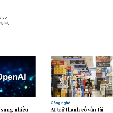
I có
g lai,
Công nghệ
AI trở thành cố vấn tài
 sung nhiều