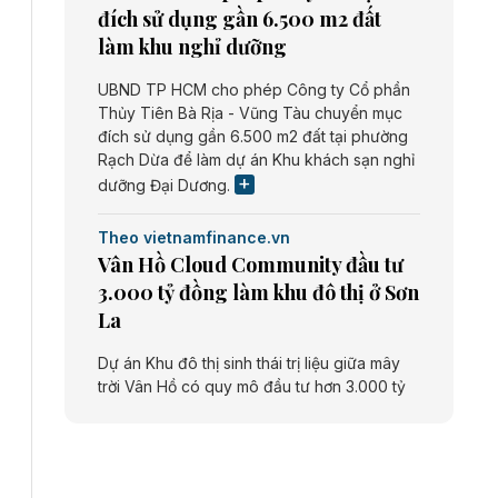
đích sử dụng gần 6.500 m2 đất
làm khu nghỉ dưỡng
UBND TP HCM cho phép Công ty Cổ phần
Thủy Tiên Bà Rịa - Vũng Tàu chuyển mục
đích sử dụng gần 6.500 m2 đất tại phường
Rạch Dừa để làm dự án Khu khách sạn nghỉ
dưỡng Đại Dương.
Theo vietnamfinance.vn
Vân Hồ Cloud Community đầu tư
3.000 tỷ đồng làm khu đô thị ở Sơn
La
Dự án Khu đô thị sinh thái trị liệu giữa mây
trời Vân Hồ có quy mô đầu tư hơn 3.000 tỷ
đồng do Công ty cổ phần Vân Hồ Cloud
Community thực hiện.
Theo vietnamfinance.vn