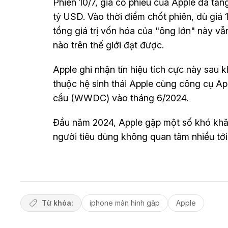
Phiên 10/7, giá cổ phiếu của Apple đã tăn
tỷ USD. Vào thời điểm chốt phiên, dù gi
tổng giá trị vốn hóa của "ông lớn" này v
nào trên thế giới đạt được.
Apple ghi nhận tín hiệu tích cực này sau k
thuộc hệ sinh thái Apple cùng công cụ Appl
cầu (WWDC) vào tháng 6/2024.
Đầu năm 2024, Apple gặp một số khó khă
người tiêu dùng không quan tâm nhiều tới 
Từ khóa:
iphone màn hình gâp
Apple