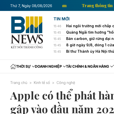
 thông tin kinh tế của Thông tấn xã Việt Nam
Trang 
Thứ 7, Ngày 08/08/2026
TIN MỚI
Hai ngôi trường mới chắp 
15:46
Quảng Ngãi tìm hướng "hồi
15:45
Bán carbon, giữ rừng đại 
15:45
8 giờ ngày 9/8, đóng 1 cử
15:45
Bí thư Thành ủy Hà Nội th
15:45
THỜI SỰ
DOANH NGHIỆP
TÀI CHÍNH & NGÂN HÀNG
Trang chủ
Kinh tế số
Công nghệ
Apple có thể phát h
gập vào đầu năm 20