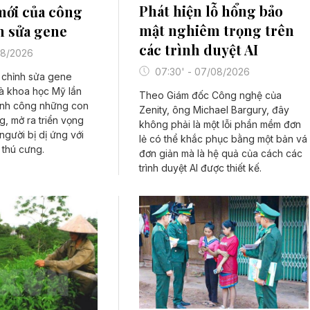
Phát hiện lỗ hổng bảo
mới của công
mật nghiêm trọng trên
h sửa gene
các trình duyệt AI
/08/2026
07:30' - 07/08/2026
 chỉnh sửa gene
à khoa học Mỹ lần
Theo Giám đốc Công nghệ của
hành công những con
Zenity, ông Michael Bargury, đây
g, mở ra triển vọng
không phải là một lỗi phần mềm đơn
người bị dị ứng với
lẻ có thể khắc phục bằng một bản vá
 thú cưng.
đơn giản mà là hệ quả của cách các
trình duyệt AI được thiết kế.