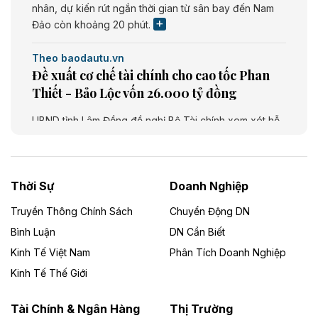
nhân, dự kiến rút ngắn thời gian từ sân bay đến Nam
Đảo còn khoảng 20 phút.
Theo baodautu.vn
Đề xuất cơ chế tài chính cho cao tốc Phan
Thiết - Bảo Lộc vốn 26.000 tỷ đồng
UBND tỉnh Lâm Đồng đề nghị Bộ Tài chính xem xét hỗ
trợ khoảng 10.000 tỷ đồng từ ngân sách Trung ương
giai đoạn 2026 - 2030 để đầu tư cao tốc Phan Thiết -
Bảo Lộc, thuộc tuyến Phan Thiết - Bảo Lộc - Gia Nghĩa
- Bu Prăng. Dự án dài khoảng 73,49 km, tổng mức đầu
Thời Sự
Doanh Nghiệp
tư dự kiến 26.000 tỷ đồng.
Truyền Thông Chính Sách
Chuyển Động DN
Theo baodautu.vn
Bình Luận
DN Cần Biết
Cà Mau chấp thuận chủ trương đầu tư Dự
Kinh Tế Việt Nam
Phân Tích Doanh Nghiệp
án khu chợ và nhà ở nông thôn vốn 563 tỷ
Kinh Tế Thế Giới
đồng
Tài Chính & Ngân Hàng
Thị Trường
UBND tỉnh Cà Mau chấp thuận chủ trương đầu tư Dự