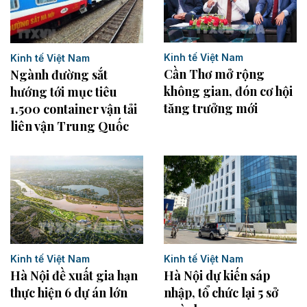
Kinh tế Việt Nam
Kinh tế Việt Nam
Cần Thơ mở rộng
Ngành đường sắt
không gian, đón cơ hội
hướng tới mục tiêu
tăng trưởng mới
1.500 container vận tải
liên vận Trung Quốc
Kinh tế Việt Nam
Kinh tế Việt Nam
Hà Nội đề xuất gia hạn
Hà Nội dự kiến sáp
thực hiện 6 dự án lớn
nhập, tổ chức lại 5 sở