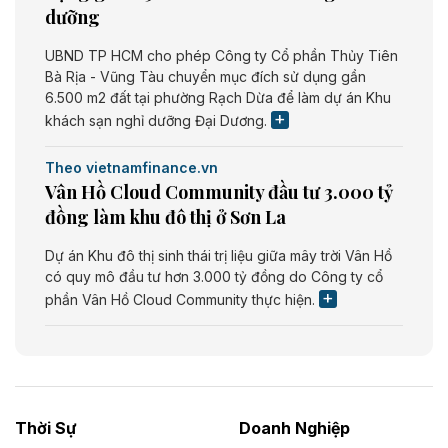
dưỡng
UBND TP HCM cho phép Công ty Cổ phần Thủy Tiên
Bà Rịa - Vũng Tàu chuyển mục đích sử dụng gần
6.500 m2 đất tại phường Rạch Dừa để làm dự án Khu
khách sạn nghỉ dưỡng Đại Dương.
Theo vietnamfinance.vn
Vân Hồ Cloud Community đầu tư 3.000 tỷ
đồng làm khu đô thị ở Sơn La
Dự án Khu đô thị sinh thái trị liệu giữa mây trời Vân Hồ
có quy mô đầu tư hơn 3.000 tỷ đồng do Công ty cổ
phần Vân Hồ Cloud Community thực hiện.
Theo vietnamfinance.vn
Năng lượng môi trường Bắc Giang đầu tư
nhà máy điện rác 1.866 tỷ đồng
Thời Sự
Doanh Nghiệp
Dự án Nhà máy xử lý rác và phát điện Bắc Giang do