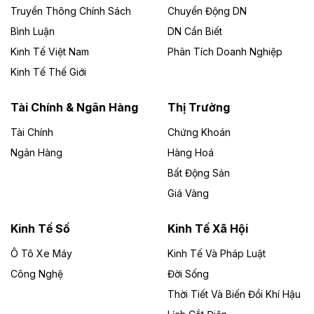
Công ty TNHH Năng lượng môi trường Bắc Giang làm
Truyền Thông Chính Sách
Chuyển Động DN
chủ đầu tư, có tổng mức đầu tư 1.866 tỷ đồng.
Bình Luận
DN Cần Biết
Kinh Tế Việt Nam
Phân Tích Doanh Nghiệp
Theo vietnamfinance.vn
Đức Long Gia Lai mở rộng ‘hệ sinh thái’
Kinh Tế Thế Giới
năng lượng với loạt dự án nghìn tỷ ở Gia
Lai
Tài Chính & Ngân Hàng
Thị Trường
Tài Chính
Chứng Khoán
Bốn doanh nghiệp có sự góp vốn của Công ty Cổ
phần Tập đoàn Đức Long Gia Lai (HoSE: DLG) được
Ngân Hàng
Hàng Hoá
chấp thuận đầu tư 4 dự án điện gió và điện mặt trời tại
Bất Động Sản
Gia Lai với tổng vốn hơn 4.750 tỷ đồng.
Giá Vàng
Theo vnexpress.net
Đồng Nai cho thuê gần 59 ha đất làm khu
Kinh Tế Số
Kinh Tế Xã Hội
công nghiệp ở Long Thành
Ô Tô Xe Máy
Kinh Tế Và Pháp Luật
Công Nghệ
UBND TP Đồng Nai cho Công ty Amata thuê gần 59 ha
Đời Sống
đất để đầu tư khu công nghiệp công nghệ cao Long
Thời Tiết Và Biến Đổi Khí Hậu
Thành, thời hạn đến 2065.