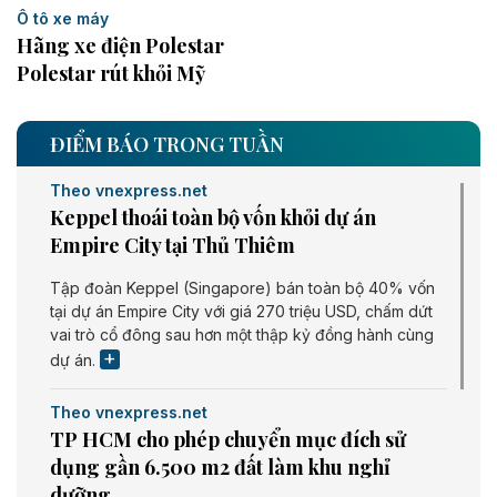
Ô tô xe máy
Hãng xe điện Polestar
Polestar rút khỏi Mỹ
ĐIỂM BÁO TRONG TUẦN
Theo vnexpress.net
Keppel thoái toàn bộ vốn khỏi dự án
Empire City tại Thủ Thiêm
Tập đoàn Keppel (Singapore) bán toàn bộ 40% vốn
tại dự án Empire City với giá 270 triệu USD, chấm dứt
vai trò cổ đông sau hơn một thập kỷ đồng hành cùng
dự án.
Theo vnexpress.net
TP HCM cho phép chuyển mục đích sử
dụng gần 6.500 m2 đất làm khu nghỉ
dưỡng