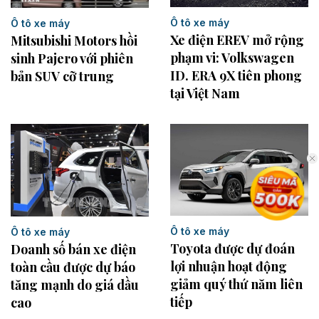
Ô tô xe máy
Ô tô xe máy
Xe điện EREV mở rộng
Mitsubishi Motors hồi
phạm vi: Volkswagen
sinh Pajero với phiên
ID. ERA 9X tiên phong
bản SUV cỡ trung
tại Việt Nam
Ô tô xe máy
Ô tô xe máy
Toyota được dự đoán
Doanh số bán xe điện
lợi nhuận hoạt động
toàn cầu được dự báo
giảm quý thứ năm liên
tăng mạnh do giá dầu
tiếp
cao