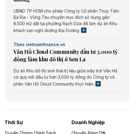
UBND TP HCM cho phép Công ty Cổ phần Thủy Tiên
Bà Rịa - Vũng Tàu chuyển mục đích sử dụng gần
6.500 m2 đất tại phường Rạch Dừa để làm dự án Khu
khách sạn nghỉ dưỡng Đại Dương.
Theo vietnamfinance.vn
Vân Hồ Cloud Community đầu tư 3.000 tỷ
đồng làm khu đô thị ở Sơn La
Dự án Khu đô thị sinh thái trị liệu giữa mây trời Vân Hồ
có quy mô đầu tư hơn 3.000 tỷ đồng do Công ty cổ
phần Vân Hồ Cloud Community thực hiện.
Theo vietnamfinance.vn
Năng lượng môi trường Bắc Giang đầu tư
nhà máy điện rác 1.866 tỷ đồng
Thời Sự
Doanh Nghiệp
Dự án Nhà máy xử lý rác và phát điện Bắc Giang do
Công ty TNHH Năng lượng môi trường Bắc Giang làm
Truyền Thông Chính Sách
Chuyển Động DN