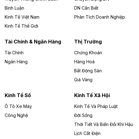
chủ đầu tư, có tổng mức đầu tư 1.866 tỷ đồng.
Bình Luận
DN Cần Biết
Kinh Tế Việt Nam
Phân Tích Doanh Nghiệp
Theo vietnamfinance.vn
Đức Long Gia Lai mở rộng ‘hệ sinh thái’
Kinh Tế Thế Giới
năng lượng với loạt dự án nghìn tỷ ở Gia
Lai
Tài Chính & Ngân Hàng
Thị Trường
Tài Chính
Chứng Khoán
Bốn doanh nghiệp có sự góp vốn của Công ty Cổ
phần Tập đoàn Đức Long Gia Lai (HoSE: DLG) được
Ngân Hàng
Hàng Hoá
chấp thuận đầu tư 4 dự án điện gió và điện mặt trời tại
Bất Động Sản
Gia Lai với tổng vốn hơn 4.750 tỷ đồng.
Giá Vàng
Theo vnexpress.net
Đồng Nai cho thuê gần 59 ha đất làm khu
Kinh Tế Số
Kinh Tế Xã Hội
công nghiệp ở Long Thành
Ô Tô Xe Máy
Kinh Tế Và Pháp Luật
Công Nghệ
UBND TP Đồng Nai cho Công ty Amata thuê gần 59 ha
Đời Sống
đất để đầu tư khu công nghiệp công nghệ cao Long
Thời Tiết Và Biến Đổi Khí Hậu
Thành, thời hạn đến 2065.
Lịch Cắt Điện