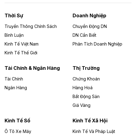
nhà máy điện rác 1.866 tỷ đồng
Thời Sự
Doanh Nghiệp
Dự án Nhà máy xử lý rác và phát điện Bắc Giang do
Công ty TNHH Năng lượng môi trường Bắc Giang làm
Truyền Thông Chính Sách
Chuyển Động DN
chủ đầu tư, có tổng mức đầu tư 1.866 tỷ đồng.
Bình Luận
DN Cần Biết
Kinh Tế Việt Nam
Phân Tích Doanh Nghiệp
Theo vietnamfinance.vn
Đức Long Gia Lai mở rộng ‘hệ sinh thái’
Kinh Tế Thế Giới
năng lượng với loạt dự án nghìn tỷ ở Gia
Lai
Tài Chính & Ngân Hàng
Thị Trường
Tài Chính
Chứng Khoán
Bốn doanh nghiệp có sự góp vốn của Công ty Cổ
phần Tập đoàn Đức Long Gia Lai (HoSE: DLG) được
Ngân Hàng
Hàng Hoá
chấp thuận đầu tư 4 dự án điện gió và điện mặt trời tại
Bất Động Sản
Gia Lai với tổng vốn hơn 4.750 tỷ đồng.
Giá Vàng
Theo vnexpress.net
Đồng Nai cho thuê gần 59 ha đất làm khu
Kinh Tế Số
Kinh Tế Xã Hội
công nghiệp ở Long Thành
Ô Tô Xe Máy
Kinh Tế Và Pháp Luật