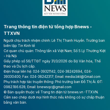
bằng sông Hồng.
Theo baodautu.vn
ACV rót gần 40 ngàn tỷ đồng vào sân bay
Long Thành
Trang thông tin điện tử tổng hợp Bnews -
TTXVN
Tổng công ty Cảng hàng không Việt Nam - CTCP
Người chịu trách nhiệm chính: Lê Thị Thanh Huyền. Trưởng ban
(ACV) vừa lập kỷ lục mới về lợi nhuận trong quý
biên tập Tin Kinh tế
II/2026.
Cơ quan chủ quản: Thông tấn xã Việt Nam; Số 5 Lý Thường Kiệt
- Hà Nội
Theo baodautu.vn
Giấy phép số 56/TTĐT ngày 31/3/2026 do Bộ Văn hóa, Thể
Vinaconex lập đỉnh doanh thu
thao và Du lịch cấp.
Điện thoại liên hệ: 024-39321142, 024-38242694, 024-
Tổng CTCP Xuất nhập khẩu và Xây dựng Việt Nam
39330400; Fax: 024-38242317; Email: media.bkt@Gmail.com
(Vinaconex) đã khép lại nửa đầu năm với doanh thu
Phụ trách hợp tác truyền thông: Phó trưởng ban Đỗ Thị Ái. ĐT:
thuần gần 7.268 tỷ đồng, tăng 4% so với cùng kỳ và
0982.186.628; Email: bnewsqc@gmail.com
cũng là mức cao nhất lịch sử hoạt động của doanh
© Bản quyền thuộc về Trang tin điện tử bnews.vn -TTXVN.
nghiệp.
Cấm sao chép dưới mọi hình thức nếu không có sự chấp thuận
bằng văn bản.