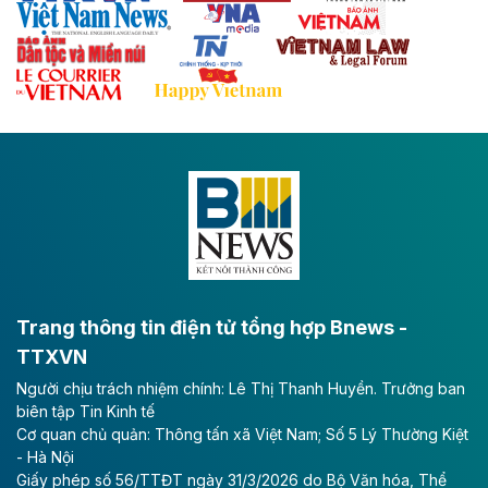
với hệ thống cửa khẩu quốc tế tại Lạng Sơn.
Theo baodautu.vn
Đề xuất đầu tư 11.500 tỷ đồng xây dựng cao
tốc CT.11 qua Ninh Bình
Dự án đầu tư tuyến cao tốc CT.11, đoạn Liêm Tuyền -
Đông A dài khoảng 25,1 km được kỳ vọng sẽ tạo động
lực phát triển kinh tế - xã hội khu vực phía Nam đồng
bằng sông Hồng.
Theo baodautu.vn
ACV rót gần 40 ngàn tỷ đồng vào sân bay
Long Thành
Trang thông tin điện tử tổng hợp Bnews -
TTXVN
Tổng công ty Cảng hàng không Việt Nam - CTCP
Người chịu trách nhiệm chính: Lê Thị Thanh Huyền. Trưởng ban
(ACV) vừa lập kỷ lục mới về lợi nhuận trong quý
biên tập Tin Kinh tế
II/2026.
Cơ quan chủ quản: Thông tấn xã Việt Nam; Số 5 Lý Thường Kiệt
- Hà Nội
Theo baodautu.vn
Giấy phép số 56/TTĐT ngày 31/3/2026 do Bộ Văn hóa, Thể