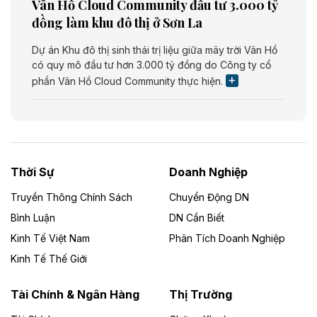
Vân Hồ Cloud Community đầu tư 3.000 tỷ
đồng làm khu đô thị ở Sơn La
Dự án Khu đô thị sinh thái trị liệu giữa mây trời Vân Hồ
có quy mô đầu tư hơn 3.000 tỷ đồng do Công ty cổ
phần Vân Hồ Cloud Community thực hiện.
Theo vietnamfinance.vn
Năng lượng môi trường Bắc Giang đầu tư
nhà máy điện rác 1.866 tỷ đồng
Thời Sự
Doanh Nghiệp
Dự án Nhà máy xử lý rác và phát điện Bắc Giang do
Công ty TNHH Năng lượng môi trường Bắc Giang làm
Truyền Thông Chính Sách
Chuyển Động DN
chủ đầu tư, có tổng mức đầu tư 1.866 tỷ đồng.
Bình Luận
DN Cần Biết
Kinh Tế Việt Nam
Phân Tích Doanh Nghiệp
Theo vietnamfinance.vn
Đức Long Gia Lai mở rộng ‘hệ sinh thái’
Kinh Tế Thế Giới
năng lượng với loạt dự án nghìn tỷ ở Gia
Lai
Tài Chính & Ngân Hàng
Thị Trường