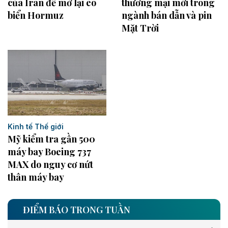
của Iran để mở lại eo
thương mại mới trong
biển Hormuz
ngành bán dẫn và pin
Mặt Trời
Kinh tế Thế giới
Mỹ kiểm tra gần 500
máy bay Boeing 737
MAX do nguy cơ nứt
thân máy bay
ĐIỂM BÁO TRONG TUẦN