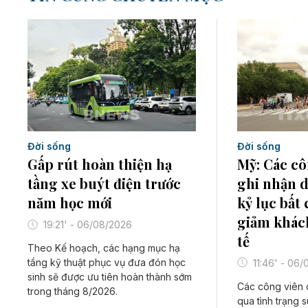
Đời sống
Đời sống
Mỹ: Các cô
Gấp rút hoàn thiện hạ
ghi nhận 
tầng xe buýt điện trước
kỷ lục bất 
năm học mới
giảm khách
19:21' - 06/08/2026
tế
Theo Kế hoạch, các hạng mục hạ
tầng kỹ thuật phục vụ đưa đón học
11:46' - 06
sinh sẽ được ưu tiên hoàn thành sớm
Các công viên 
trong tháng 8/2026.
qua tình trạng 