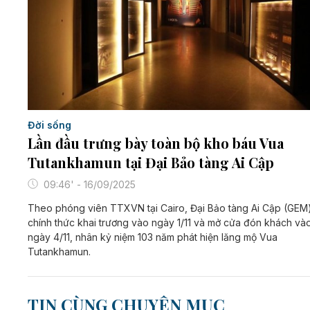
Đời sống
Lần đầu trưng bày toàn bộ kho báu Vua
Tutankhamun tại Đại Bảo tàng Ai Cập
09:46' - 16/09/2025
Theo phóng viên TTXVN tại Cairo, Đại Bảo tàng Ai Cập (GEM
chính thức khai trương vào ngày 1/11 và mở cửa đón khách và
ngày 4/11, nhân kỷ niệm 103 năm phát hiện lăng mộ Vua
Tutankhamun.
TIN CÙNG CHUYÊN MỤC