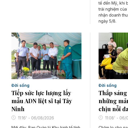
tế đến Mỹ, khi 
trải nghiệm của
nhận doanh thu
ngày 5/8.
Đời sống
Đời sống
Tiếp sức lực lượng lấy
Thắp sáng 
mẫu ADN liệt sĩ tại Tây
những mản
Ninh
chịu nỗi đ
11:16' - 06/08/2026
11:08' - 06
Mới đây, Ban Quản lý Khu kinh tế tỉnh
Chăm lo cho nạ