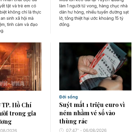
làm 1 người tử vong, hàng chục nhà
ết tật và trẻ em có
dân hư hỏng, nhiều tuyến đường sạt
iệt không chỉ là thực
lở, tổng thiệt hại ước khoảng 15 tỷ
 an sinh xã hội mà
đồng.
iệm, tình cảm và đạo
g.
Đời sống
Suýt mất 1 triệu euro vì
 TP. Hồ Chí
ném nhầm vé số vào
ười trong gia
thùng rác
ương
07:47' - 06/08/2026
/08/2026