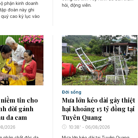
bộ phận kinh doanh
hỏi, động viên.
 tập đoàn này ghi
 quý cao kỷ lục vào
Đời sống
Mưa lớn kéo dài gây thiệt
niềm tin cho
hại khoảng 15 tỷ đồng tại
h đời gánh
Tuyên Quang
au da cam
10:38' - 06/08/2026
/08/2026
Mưa lớn kéo dài tại Tuyên Quang
n nhân chất độc da