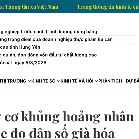
 kinh tế của Thông tấn xã Việt Nam
Trang thông tin 
g nghiệp trước cạnh tranh không công bằng
trường trọng điểm của doanh nghiệp thực phẩm Ba Lan
cao tỉnh Hưng Yên
 dự án, đón dòng vốn đầu tư chất lượng cao
nổi bật ngày 6/8/2026
THỊ TRƯỜNG
KINH TẾ SỐ
KINH TẾ XÃ HỘI
PHÂN TÍCH - DỰ B
y cơ khủng hoảng nhân
e do dân số già hóa