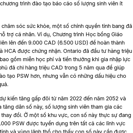
chương trình đào tạo báo cáo số lượng sinh viên ít
ng chăm sóc sức khỏe, một số chính quyền tỉnh bang đã
hỗ trợ cá nhân. Ví dụ, Chương trình Học bổng Giáo
viên lên đến 9.000 CAD (6.500 USD) để hoàn thành
 là HCA được chứng nhận. Ontario đã đầu tư hàng triệu
o gồm miễn học phí và tiền thưởng khi gia nhập lực
phủ đã chi hàng triệu CAD trong 5 năm qua để giúp
 đào tạo PSW hơn, nhưng vẫn có những dấu hiệu cho
quả.
n dự kiến tăng gấp đôi từ năm 2022 đến năm 2052 và
 tăng dân số này, số lượng sinh viên tham gia các
 thay đổi. Ở một số khu vực, con số này thực sự đang
000 PSW được tuyển dụng trên tất cả các lĩnh vực
tỉnh và vùng lãnh thổ cho thấy con số này cần được