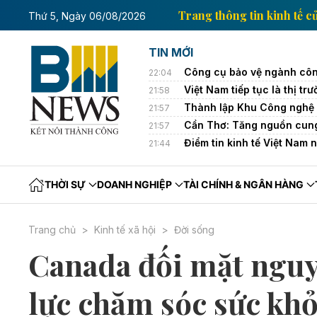
 kinh tế của Thông tấn xã Việt Nam
Trang thông tin
Thứ 5, Ngày 06/08/2026
TIN MỚI
Công cụ bảo vệ ngành côn
22:04
Việt Nam tiếp tục là thị 
21:58
Thành lập Khu Công nghệ 
21:57
Cần Thơ: Tăng nguồn cung
21:57
Điểm tin kinh tế Việt Nam 
21:44
THỜI SỰ
DOANH NGHIỆP
TÀI CHÍNH & NGÂN HÀNG
Trang chủ
Kinh tế xã hội
Đời sống
Canada đối mặt ngu
lực chăm sóc sức khỏ