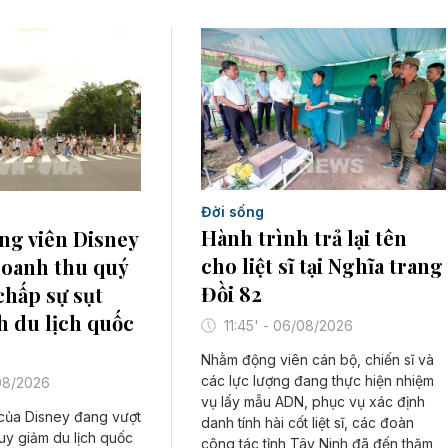
Đời sống
Hành trình trả lại tên
ng viên Disney
cho liệt sĩ tại Nghĩa trang
doanh thu quý
Đồi 82
chấp sự sụt
 du lịch quốc
11:45' - 06/08/2026
Nhằm động viên cán bộ, chiến sĩ và
các lực lượng đang thực hiện nhiệm
/08/2026
vụ lấy mẫu ADN, phục vụ xác định
của Disney đang vượt
danh tính hài cốt liệt sĩ, các đoàn
suy giảm du lịch quốc
công tác tỉnh Tây Ninh đã đến thăm