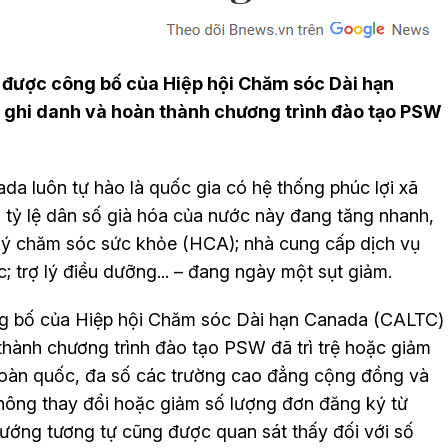
 được công bố của Hiệp hội Chăm sóc Dài hạn
, ghi danh và hoàn thành chương trình đào tạo PSW
a luôn tự hào là quốc gia có hệ thống phúc lợi xã
hi tỷ lệ dân số già hóa của nước này đang tăng nhanh,
 lý chăm sóc sức khỏe (HCA); nhà cung cấp dịch vụ
; trợ lý điều dưỡng... – đang ngày một sụt giảm.
ng bố của Hiệp hội Chăm sóc Dài hạn Canada (CALTC)
 thành chương trình đào tạo PSW đã trì trệ hoặc giảm
 toàn quốc, đa số các trường cao đẳng cộng đồng và
hông thay đổi hoặc giảm số lượng đơn đăng ký từ
ớng tương tự cũng được quan sát thấy đối với số