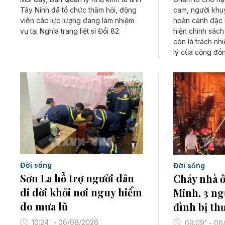
Tây Ninh đã tổ chức thăm hỏi, động
cam, người khuy
viên các lực lượng đang làm nhiệm
hoàn cảnh đặc b
vụ tại Nghĩa trang liệt sĩ Đồi 82.
hiện chính sách
còn là trách nh
lý của cộng đồn
Đời sống
Đời sống
Sơn La hỗ trợ người dân
Cháy nhà ở
di dời khỏi nơi nguy hiểm
Minh, 3 ng
do mưa lũ
đình bị th
10:24' - 06/08/2026
09:09' - 06