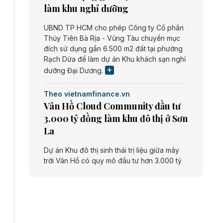
làm khu nghỉ dưỡng
UBND TP HCM cho phép Công ty Cổ phần
Thủy Tiên Bà Rịa - Vũng Tàu chuyển mục
đích sử dụng gần 6.500 m2 đất tại phường
Rạch Dừa để làm dự án Khu khách sạn nghỉ
dưỡng Đại Dương.
Theo vietnamfinance.vn
Vân Hồ Cloud Community đầu tư
3.000 tỷ đồng làm khu đô thị ở Sơn
La
Dự án Khu đô thị sinh thái trị liệu giữa mây
trời Vân Hồ có quy mô đầu tư hơn 3.000 tỷ
đồng do Công ty cổ phần Vân Hồ Cloud
Community thực hiện.
Theo vietnamfinance.vn
Năng lượng môi trường Bắc Giang