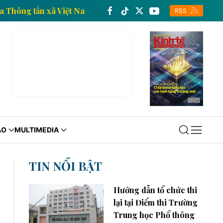
kinh tế của Thông tấn xã Việt Nam
Trang thông tin 
RSS
ÁO
MULTIMEDIA
TIN NỔI BẬT
Hướng dẫn tổ chức thi
lại tại Điểm thi Trường
Trung học Phổ thông