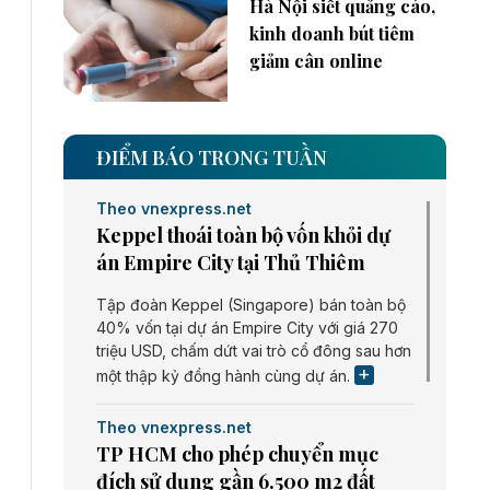
Hà Nội siết quảng cáo,
kinh doanh bút tiêm
giảm cân online
ĐIỂM BÁO TRONG TUẦN
Theo vnexpress.net
Keppel thoái toàn bộ vốn khỏi dự
án Empire City tại Thủ Thiêm
Tập đoàn Keppel (Singapore) bán toàn bộ
40% vốn tại dự án Empire City với giá 270
triệu USD, chấm dứt vai trò cổ đông sau hơn
một thập kỷ đồng hành cùng dự án.
Theo vnexpress.net
TP HCM cho phép chuyển mục
đích sử dụng gần 6.500 m2 đất