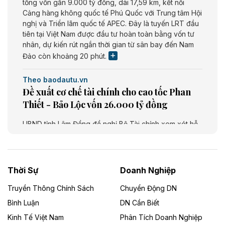
tổng vốn gần 9.000 tỷ đồng, dài 17,59 km, kết nối
Cảng hàng không quốc tế Phú Quốc với Trung tâm Hội
nghị và Triển lãm quốc tế APEC. Đây là tuyến LRT đầu
tiên tại Việt Nam được đầu tư hoàn toàn bằng vốn tư
nhân, dự kiến rút ngắn thời gian từ sân bay đến Nam
Đảo còn khoảng 20 phút.
Theo baodautu.vn
Đề xuất cơ chế tài chính cho cao tốc Phan
Thiết - Bảo Lộc vốn 26.000 tỷ đồng
UBND tỉnh Lâm Đồng đề nghị Bộ Tài chính xem xét hỗ
trợ khoảng 10.000 tỷ đồng từ ngân sách Trung ương
giai đoạn 2026 - 2030 để đầu tư cao tốc Phan Thiết -
Bảo Lộc, thuộc tuyến Phan Thiết - Bảo Lộc - Gia Nghĩa
- Bu Prăng. Dự án dài khoảng 73,49 km, tổng mức đầu
Thời Sự
Doanh Nghiệp
tư dự kiến 26.000 tỷ đồng.
Truyền Thông Chính Sách
Chuyển Động DN
Theo baodautu.vn
Bình Luận
DN Cần Biết
Cà Mau chấp thuận chủ trương đầu tư Dự
Kinh Tế Việt Nam
Phân Tích Doanh Nghiệp