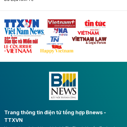
Theo vnexpress.net
Hòa Phát dự kiến rót thêm 20.000 tỷ đồng
vào dự án ray đường sắt tại Dung Quất
Hòa Phát muốn chi thêm 20.000 tỷ đồng để mở rộng
dự án sản xuất ray đường sắt và thép đặc biệt tại khu
kinh tế Dung Quất.
Theo vnexpress.net
Keppel thoái toàn bộ vốn khỏi dự án
Empire City tại Thủ Thiêm
Tập đoàn Keppel (Singapore) bán toàn bộ 40% vốn
tại dự án Empire City với giá 270 triệu USD, chấm dứt
vai trò cổ đông sau hơn một thập kỷ đồng hành cùng
dự án.
Trang thông tin điện tử tổng hợp Bnews -
TTXVN
Theo vnexpress.net