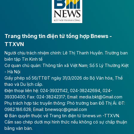
bằng sông Hồng.
Theo baodautu.vn
ACV rót gần 40 ngàn tỷ đồng vào sân bay
Long Thành
Trang thông tin điện tử tổng hợp Bnews -
TTXVN
Tổng công ty Cảng hàng không Việt Nam - CTCP
Người chịu trách nhiệm chính: Lê Thị Thanh Huyền. Trưởng ban
(ACV) vừa lập kỷ lục mới về lợi nhuận trong quý
biên tập Tin Kinh tế
II/2026.
Cơ quan chủ quản: Thông tấn xã Việt Nam; Số 5 Lý Thường Kiệt
- Hà Nội
Theo baodautu.vn
Giấy phép số 56/TTĐT ngày 31/3/2026 do Bộ Văn hóa, Thể
Vinaconex lập đỉnh doanh thu
thao và Du lịch cấp.
Điện thoại liên hệ: 024-39321142, 024-38242694, 024-
Tổng CTCP Xuất nhập khẩu và Xây dựng Việt Nam
39330400; Fax: 024-38242317; Email: media.bkt@Gmail.com
(Vinaconex) đã khép lại nửa đầu năm với doanh thu
Phụ trách hợp tác truyền thông: Phó trưởng ban Đỗ Thị Ái. ĐT:
thuần gần 7.268 tỷ đồng, tăng 4% so với cùng kỳ và
0982.186.628; Email: bnewsqc@gmail.com
cũng là mức cao nhất lịch sử hoạt động của doanh
© Bản quyền thuộc về Trang tin điện tử bnews.vn -TTXVN.
nghiệp.
Cấm sao chép dưới mọi hình thức nếu không có sự chấp thuận
bằng văn bản.