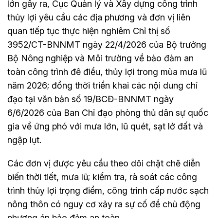
lớn gây ra, Cục Quản lý và Xây dựng công trình
thủy lợi yêu cầu các địa phương và đơn vị liên
quan tiếp tục thực hiện nghiêm Chỉ thị số
3952/CT-BNNMT ngày 22/4/2026 của Bộ trưởng
Bộ Nông nghiệp và Môi trường về bảo đảm an
toàn công trình đê điều, thủy lợi trong mùa mưa lũ
năm 2026; đồng thời triển khai các nội dung chỉ
đạo tại văn bản số 19/BCĐ-BNNMT ngày
6/6/2026 của Ban Chỉ đạo phòng thủ dân sự quốc
gia về ứng phó với mưa lớn, lũ quét, sạt lở đất và
ngập lụt.
Các đơn vị được yêu cầu theo dõi chặt chẽ diễn
biến thời tiết, mưa lũ; kiểm tra, rà soát các công
trình thủy lợi trọng điểm, công trình cấp nước sạch
nông thôn có nguy cơ xảy ra sự cố để chủ động
phương án bảo đảm an toàn.