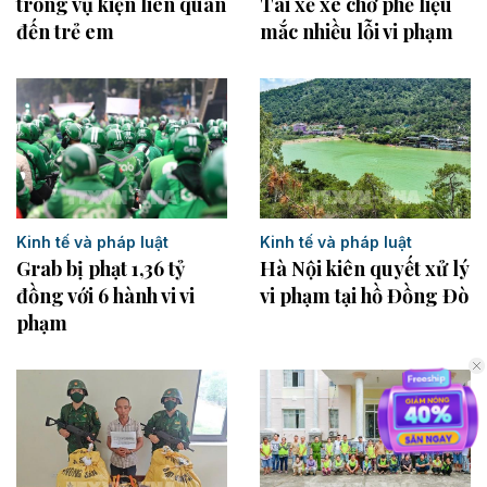
trong vụ kiện liên quan
Tài xế xe chở phế liệu
đến trẻ em
mắc nhiều lỗi vi phạm
Kinh tế và pháp luật
Kinh tế và pháp luật
Grab bị phạt 1,36 tỷ
Hà Nội kiên quyết xử lý
đồng với 6 hành vi vi
vi phạm tại hồ Đồng Đò
phạm