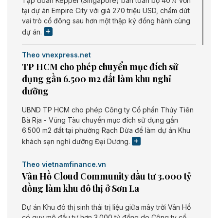
Tập đoàn Keppel (Singapore) bán toàn bộ 40% vốn
tại dự án Empire City với giá 270 triệu USD, chấm dứt
vai trò cổ đông sau hơn một thập kỷ đồng hành cùng
dự án.
Theo vnexpress.net
TP HCM cho phép chuyển mục đích sử
dụng gần 6.500 m2 đất làm khu nghỉ
dưỡng
UBND TP HCM cho phép Công ty Cổ phần Thủy Tiên
Bà Rịa - Vũng Tàu chuyển mục đích sử dụng gần
6.500 m2 đất tại phường Rạch Dừa để làm dự án Khu
khách sạn nghỉ dưỡng Đại Dương.
Theo vietnamfinance.vn
Vân Hồ Cloud Community đầu tư 3.000 tỷ
đồng làm khu đô thị ở Sơn La
Dự án Khu đô thị sinh thái trị liệu giữa mây trời Vân Hồ
có quy mô đầu tư hơn 3.000 tỷ đồng do Công ty cổ