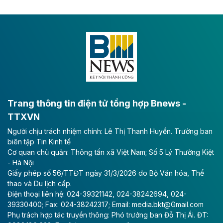
tốc CT.11 qua Ninh Bình
Dự án đầu tư tuyến cao tốc CT.11, đoạn Liêm Tuyền -
Đông A dài khoảng 25,1 km được kỳ vọng sẽ tạo động
lực phát triển kinh tế - xã hội khu vực phía Nam đồng
bằng sông Hồng.
Theo baodautu.vn
ACV rót gần 40 ngàn tỷ đồng vào sân bay
Long Thành
Trang thông tin điện tử tổng hợp Bnews -
TTXVN
Tổng công ty Cảng hàng không Việt Nam - CTCP
Người chịu trách nhiệm chính: Lê Thị Thanh Huyền. Trưởng ban
(ACV) vừa lập kỷ lục mới về lợi nhuận trong quý
biên tập Tin Kinh tế
II/2026.
Cơ quan chủ quản: Thông tấn xã Việt Nam; Số 5 Lý Thường Kiệt
- Hà Nội
Theo baodautu.vn
Giấy phép số 56/TTĐT ngày 31/3/2026 do Bộ Văn hóa, Thể
Vinaconex lập đỉnh doanh thu
thao và Du lịch cấp.
Điện thoại liên hệ: 024-39321142, 024-38242694, 024-
Tổng CTCP Xuất nhập khẩu và Xây dựng Việt Nam
39330400; Fax: 024-38242317; Email: media.bkt@Gmail.com
(Vinaconex) đã khép lại nửa đầu năm với doanh thu
Phụ trách hợp tác truyền thông: Phó trưởng ban Đỗ Thị Ái. ĐT:
thuần gần 7.268 tỷ đồng, tăng 4% so với cùng kỳ và