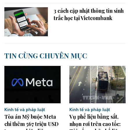
3 cách cập nhật thông tin sinh
trắc học tại Vietcombank
TIN CÙNG CHUYÊN MỤC
Kinh tế và pháp luật
Kinh tế và pháp luật
Tòa án Mỹ buộc Meta
Vụ phế liệu bằng sắt,
chi thêm 567 triệu USD
nhọn rơi trên cao tốc: