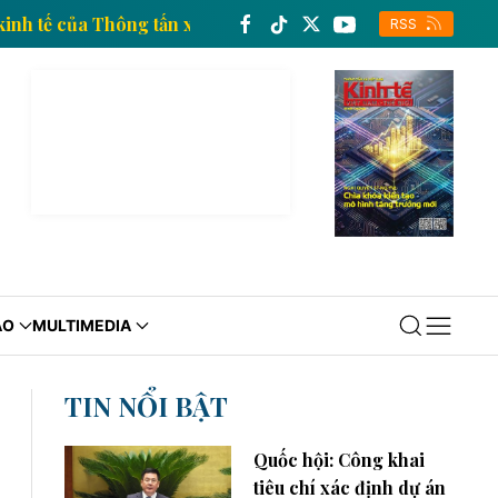
hông tin kinh tế của Thông tấn xã Việt Nam
Trang th
RSS
ÁO
MULTIMEDIA
TIN NỔI BẬT
Quốc hội: Công khai
tiêu chí xác định dự án