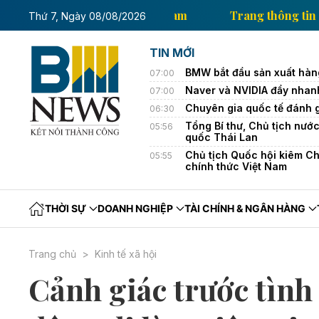
thông tin kinh tế của Thông tấn xã Việt Nam
Trang t
Thứ 7, Ngày 08/08/2026
TIN MỚI
BMW bắt đầu sản xuất hàng 
07:00
Naver và NVIDIA đẩy nhan
07:00
Chuyên gia quốc tế đánh g
06:30
Tổng Bí thư, Chủ tịch nướ
05:56
quốc Thái Lan
Chủ tịch Quốc hội kiêm Ch
05:55
chính thức Việt Nam
THỜI SỰ
DOANH NGHIỆP
TÀI CHÍNH & NGÂN HÀNG
Trang chủ
Kinh tế xã hội
Cảnh giác trước tình 