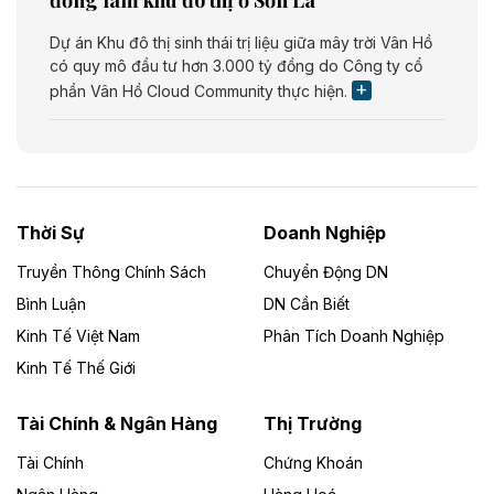
Dự án Khu đô thị sinh thái trị liệu giữa mây trời Vân Hồ
có quy mô đầu tư hơn 3.000 tỷ đồng do Công ty cổ
phần Vân Hồ Cloud Community thực hiện.
Theo vietnamfinance.vn
Năng lượng môi trường Bắc Giang đầu tư
nhà máy điện rác 1.866 tỷ đồng
Thời Sự
Doanh Nghiệp
Dự án Nhà máy xử lý rác và phát điện Bắc Giang do
Công ty TNHH Năng lượng môi trường Bắc Giang làm
Truyền Thông Chính Sách
Chuyển Động DN
chủ đầu tư, có tổng mức đầu tư 1.866 tỷ đồng.
Bình Luận
DN Cần Biết
Kinh Tế Việt Nam
Phân Tích Doanh Nghiệp
Theo vietnamfinance.vn
Đức Long Gia Lai mở rộng ‘hệ sinh thái’
Kinh Tế Thế Giới
năng lượng với loạt dự án nghìn tỷ ở Gia
Lai
Tài Chính & Ngân Hàng
Thị Trường
Tài Chính
Chứng Khoán
Bốn doanh nghiệp có sự góp vốn của Công ty Cổ
phần Tập đoàn Đức Long Gia Lai (HoSE: DLG) được