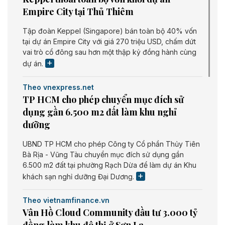
Empire City tại Thủ Thiêm
Tập đoàn Keppel (Singapore) bán toàn bộ 40% vốn
tại dự án Empire City với giá 270 triệu USD, chấm dứt
vai trò cổ đông sau hơn một thập kỷ đồng hành cùng
dự án.
Theo vnexpress.net
TP HCM cho phép chuyển mục đích sử
dụng gần 6.500 m2 đất làm khu nghỉ
dưỡng
UBND TP HCM cho phép Công ty Cổ phần Thủy Tiên
Bà Rịa - Vũng Tàu chuyển mục đích sử dụng gần
6.500 m2 đất tại phường Rạch Dừa để làm dự án Khu
khách sạn nghỉ dưỡng Đại Dương.
Theo vietnamfinance.vn
Vân Hồ Cloud Community đầu tư 3.000 tỷ
đồng làm khu đô thị ở Sơn La