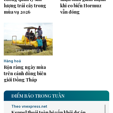
lượng trái cây trong
khi eo biển Hormuz
mùa vụ 2026
vẫn đóng
Hàng hoá
Rộn ràng ngày mùa
trên cánh đồng biên
giới Đồng Tháp
ĐIỂM BÁO TRONG TUẦN
Theo vnexpress.net
Keppel thoái toàn bộ vốn khỏi dự án