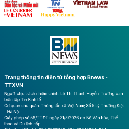
Theo baodautu.vn
Đề xuất đầu tư 11.500 tỷ đồng xây dựng cao
tốc CT.11 qua Ninh Bình
Dự án đầu tư tuyến cao tốc CT.11, đoạn Liêm Tuyền -
Đông A dài khoảng 25,1 km được kỳ vọng sẽ tạo động
lực phát triển kinh tế - xã hội khu vực phía Nam đồng
bằng sông Hồng.
Theo baodautu.vn
ACV rót gần 40 ngàn tỷ đồng vào sân bay
Long Thành
Trang thông tin điện tử tổng hợp Bnews -
TTXVN
Tổng công ty Cảng hàng không Việt Nam - CTCP
Người chịu trách nhiệm chính: Lê Thị Thanh Huyền. Trưởng ban
(ACV) vừa lập kỷ lục mới về lợi nhuận trong quý
biên tập Tin Kinh tế
II/2026.
Cơ quan chủ quản: Thông tấn xã Việt Nam; Số 5 Lý Thường Kiệt
- Hà Nội
Theo baodautu.vn
Giấy phép số 56/TTĐT ngày 31/3/2026 do Bộ Văn hóa, Thể
Vinaconex lập đỉnh doanh thu
thao và Du lịch cấp.