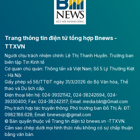
bằng sông Hồng.
Theo baodautu.vn
ACV rót gần 40 ngàn tỷ đồng vào sân bay
Long Thành
Trang thông tin điện tử tổng hợp Bnews -
TTXVN
Tổng công ty Cảng hàng không Việt Nam - CTCP
Người chịu trách nhiệm chính: Lê Thị Thanh Huyền. Trưởng ban
(ACV) vừa lập kỷ lục mới về lợi nhuận trong quý
biên tập Tin Kinh tế
II/2026.
Cơ quan chủ quản: Thông tấn xã Việt Nam; Số 5 Lý Thường Kiệt
- Hà Nội
Theo baodautu.vn
Giấy phép số 56/TTĐT ngày 31/3/2026 do Bộ Văn hóa, Thể
Vinaconex lập đỉnh doanh thu
thao và Du lịch cấp.
Điện thoại liên hệ: 024-39321142, 024-38242694, 024-
Tổng CTCP Xuất nhập khẩu và Xây dựng Việt Nam
39330400; Fax: 024-38242317; Email: media.bkt@Gmail.com
(Vinaconex) đã khép lại nửa đầu năm với doanh thu
Phụ trách hợp tác truyền thông: Phó trưởng ban Đỗ Thị Ái. ĐT:
thuần gần 7.268 tỷ đồng, tăng 4% so với cùng kỳ và
0982.186.628; Email: bnewsqc@gmail.com
cũng là mức cao nhất lịch sử hoạt động của doanh
© Bản quyền thuộc về Trang tin điện tử bnews.vn -TTXVN.
nghiệp.
Cấm sao chép dưới mọi hình thức nếu không có sự chấp thuận
bằng văn bản.