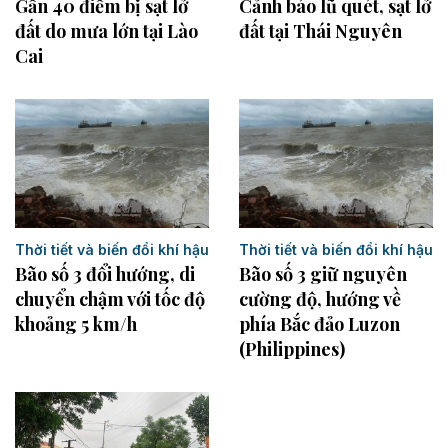
Gần 40 điểm bị sạt lở
Cảnh báo lũ quét, sạt lở
đất do mưa lớn tại Lào
đất tại Thái Nguyên ​
Cai
Thời tiết và biến đổi khí hậu
Thời tiết và biến đổi khí hậu
Bão số 3 đổi hướng, di
Bão số 3 giữ nguyên
chuyển chậm với tốc độ
cường độ, hướng về
khoảng 5 km/h
phía Bắc đảo Luzon
(Philippines)