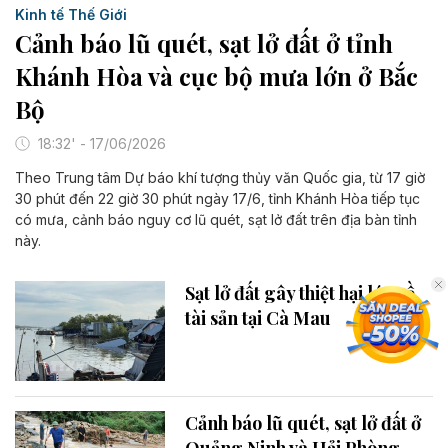
Kinh tế Thế Giới
Cảnh báo lũ quét, sạt lở đất ở tỉnh
Khánh Hòa và cục bộ mưa lớn ở Bắc
Bộ
18:32' - 17/06/2026
Theo Trung tâm Dự báo khí tượng thủy văn Quốc gia, từ 17 giờ
30 phút đến 22 giờ 30 phút ngày 17/6, tỉnh Khánh Hòa tiếp tục
có mưa, cảnh báo nguy cơ lũ quét, sạt lở đất trên địa bàn tỉnh
này.
Sạt lở đất gây thiệt hại lớn về
tài sản tại Cà Mau
Cảnh báo lũ quét, sạt lở đất ở