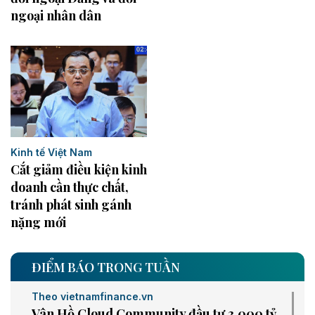
ngoại nhân dân
Kinh tế Việt Nam
Cắt giảm điều kiện kinh
doanh cần thực chất,
tránh phát sinh gánh
nặng mới
ĐIỂM BÁO TRONG TUẦN
Theo vietnamfinance.vn
Vân Hồ Cloud Community đầu tư 3.000 tỷ