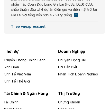
phần Tập đoàn Đức Long Gia Lai (HoSE: DLG) được
chấp thuận đầu tư 4 dự án điện gió và điện mặt trời tại
Gia Lai với tổng vốn hơn 4.750 tỷ đồng.
Theo vnexpress.net
Đồng Nai cho thuê gần 59 ha đất làm khu
công nghiệp ở Long Thành
UBND TP Đồng Nai cho Công ty Amata thuê gần 59 ha
Thời Sự
Doanh Nghiệp
đất để đầu tư khu công nghiệp công nghệ cao Long
Thành, thời hạn đến 2065.
Truyền Thông Chính Sách
Chuyển Động DN
Bình Luận
DN Cần Biết
Theo baodautu.vn
Kinh Tế Việt Nam
Phân Tích Doanh Nghiệp
Đề xuất hỗ trợ 20.000 tỷ đồng làm cao tốc
Kinh Tế Thế Giới
Thái Nguyên - Lạng Sơn
Tuyến cao tốc Thái Nguyên - Lạng Sơn khi hình thành
Tài Chính & Ngân Hàng
Thị Trường
sẽ trở thành trục giao thông chiến lược, kết nối tỉnh
Thái Nguyên và các tỉnh trung du, miền núi phía Bắc
Tài Chính
Chứng Khoán
với hệ thống cửa khẩu quốc tế tại Lạng Sơn.