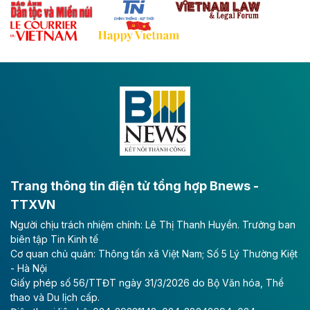
Tổng CTCP Xuất nhập khẩu và Xây dựng Việt Nam
(Vinaconex) đã khép lại nửa đầu năm với doanh thu
thuần gần 7.268 tỷ đồng, tăng 4% so với cùng kỳ và
cũng là mức cao nhất lịch sử hoạt động của doanh
nghiệp.
Theo baodautu.vn
VNG sớm vượt kế hoạch lợi nhuận năm
CTCP Tập đoàn VNG công bố kết quả quý II với
doanh thu tăng mạnh và lợi nhuận ròng kỷ lục, gấp 16
Trang thông tin điện tử tổng hợp Bnews -
lần cùng kỳ.
TTXVN
Theo vietnamfinance.vn
Người chịu trách nhiệm chính: Lê Thị Thanh Huyền. Trưởng ban
VinEnergo của tỷ phú Phạm Nhật Vượng
biên tập Tin Kinh tế
Cơ quan chủ quản: Thông tấn xã Việt Nam; Số 5 Lý Thường Kiệt
đăng ký đầu tư dự án điện gió 9.100 tỷ
- Hà Nội
đồng tại Quảng Trị
Giấy phép số 56/TTĐT ngày 31/3/2026 do Bộ Văn hóa, Thể
thao và Du lịch cấp.
Công ty Cổ phần Năng lượng VinEnergo là nhà đầu tư