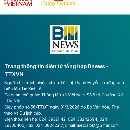
kinh tế Dung Quất.
Theo vnexpress.net
Keppel thoái toàn bộ vốn khỏi dự án
Empire City tại Thủ Thiêm
Tập đoàn Keppel (Singapore) bán toàn bộ 40% vốn
tại dự án Empire City với giá 270 triệu USD, chấm dứt
vai trò cổ đông sau hơn một thập kỷ đồng hành cùng
dự án.
Trang thông tin điện tử tổng hợp Bnews -
TTXVN
Theo vnexpress.net
Người chịu trách nhiệm chính: Lê Thị Thanh Huyền. Trưởng ban
TP HCM cho phép chuyển mục đích sử
biên tập Tin Kinh tế
dụng gần 6.500 m2 đất làm khu nghỉ
Cơ quan chủ quản: Thông tấn xã Việt Nam; Số 5 Lý Thường Kiệt
dưỡng
- Hà Nội
Giấy phép số 56/TTĐT ngày 31/3/2026 do Bộ Văn hóa, Thể
UBND TP HCM cho phép Công ty Cổ phần Thủy Tiên
thao và Du lịch cấp.
Bà Rịa - Vũng Tàu chuyển mục đích sử dụng gần
Điện thoại liên hệ: 024-39321142, 024-38242694, 024-
6.500 m2 đất tại phường Rạch Dừa để làm dự án Khu
39330400; Fax: 024-38242317; Email: media.bkt@Gmail.com
khách sạn nghỉ dưỡng Đại Dương.