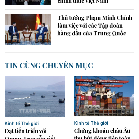
chính thức Việt Nam
Thủ tướng Phạm Minh Chính
làm việc với các Tập đoàn
hàng đầu của Trung Quốc
TIN CÙNG CHUYÊN MỤC
Kinh tế Thế giới
Kinh tế Thế giới
Chứng khoán châu Âu
Đạt tiến triển với
thu hút dòng tiền toàn
Oman, Iran vẫn siết