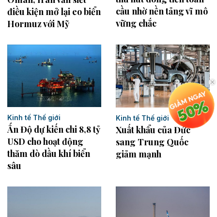
cầu nhờ nền tảng vĩ mô
điều kiện mở lại eo biển
vững chắc
Hormuz với Mỹ
Kinh tế Thế giới
Kinh tế Thế giới
Ấn Độ dự kiến chi 8,8 tỷ
Xuất khẩu của Đức
USD cho hoạt động
sang Trung Quốc
thăm dò dầu khí biển
giảm mạnh
sâu