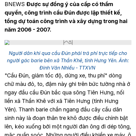
BNEWS
Được sự đồng ý của cấp có thẩm
quyền, công trình cầu Đún được lập thiết kế,
tổng dự toán công trình và xây dựng trong hai
năm 2006 - 2007.
Người dân khi qua cầu Đún phải trả phí trực tiếp cho
người gác barie bên xã Thần Khê, tỉnh Hưng Yên. Ảnh:
Đinh Văn Nhiều - TTXVN
"Cầu Đún, giảm tốc độ, dừng xe, thu phí" dòng
chữ màu đỏ, to, đậm này ghi trên bức tường nhà ở
ngay đầu cầu Đún bắc qua sông Tiên Hưng, nối
liền xã Thần Khê với xã Tiên Hưng (tỉnh Hưng
Yên). Thanh barie chắn ngang đầu cây cầu dân
sinh này là đoạn thân tre khô được điều chỉnh bật
lên, kéo xuống bởi một người đàn ông đi dép tông,
mặc quần soóc. Những người điều khiển xe máy, ô