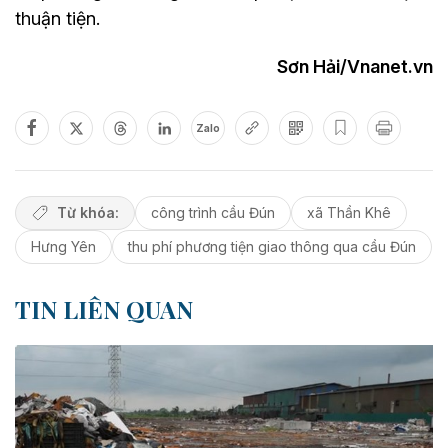
thuận tiện.
Sơn Hải/Vnanet.vn
Zalo
Từ khóa:
công trình cầu Đún
xã Thần Khê
Hưng Yên
thu phí phương tiện giao thông qua cầu Đún
TIN LIÊN QUAN