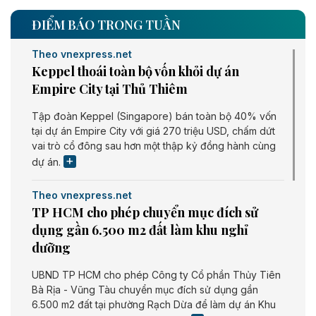
ĐIỂM BÁO TRONG TUẦN
Theo vnexpress.net
Keppel thoái toàn bộ vốn khỏi dự án
Empire City tại Thủ Thiêm
Tập đoàn Keppel (Singapore) bán toàn bộ 40% vốn
tại dự án Empire City với giá 270 triệu USD, chấm dứt
vai trò cổ đông sau hơn một thập kỷ đồng hành cùng
dự án.
Theo vnexpress.net
TP HCM cho phép chuyển mục đích sử
dụng gần 6.500 m2 đất làm khu nghỉ
dưỡng
UBND TP HCM cho phép Công ty Cổ phần Thủy Tiên
Bà Rịa - Vũng Tàu chuyển mục đích sử dụng gần
6.500 m2 đất tại phường Rạch Dừa để làm dự án Khu