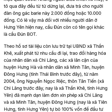
tô qua đây đều từ từ dừng lại, đưa trả cho người
đàn ông gác barie này 2.000 đồng hoặc 10.000
đồng. Có lẽ vậy mà đối với nhiều người dân ở
Hưng Yên hiện nay, cầu Đún còn có tên gọi khác
là cầu Đún BOT.
Theo hồ sơ tài liệu còn lưu trữ tại UBND xã Thần
Khê, xuất phát từ nhu cầu đi lại, trao đổi hàng hóa
của nhân dân xã Chi Lăng, các xã lân cận của
huyện Hưng Hà và nhân dân xã Minh Tân, huyện
Đông Hưng (tỉnh Thái Bình trước đây), từ năm
2004, ông Nguyễn Ngọc Riệc, thôn Tân Tiến (xã
Chi Lăng trước đây, nay là xã Thần Khê, tỉnh Hưng
Yên) đã mạnh dạn làm đơn xin phép xã Chi Lăng
và xã Minh Tân, huyện Đông Hưng (nay là xã Tiên
Hưng, tỉnh Hưng Yên) tự bỏ 100% vốn để đầu tư