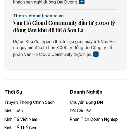
khách sạn nghỉ dưỡng Đại Dương.
Theo vietnamfinance.vn
Vân Hồ Cloud Community đầu tư 3.000 tỷ
đồng làm khu đô thị ở Sơn La
Dự án Khu đô thị sinh thái trị liệu giữa mây trời Vân Hồ
có quy mô đầu tư hơn 3.000 tỷ đồng do Công ty cổ
phần Vân Hồ Cloud Community thực hiện.
Theo vietnamfinance.vn
Năng lượng môi trường Bắc Giang đầu tư
nhà máy điện rác 1.866 tỷ đồng
Thời Sự
Doanh Nghiệp
Dự án Nhà máy xử lý rác và phát điện Bắc Giang do
Công ty TNHH Năng lượng môi trường Bắc Giang làm
Truyền Thông Chính Sách
Chuyển Động DN
chủ đầu tư, có tổng mức đầu tư 1.866 tỷ đồng.
Bình Luận
DN Cần Biết
Kinh Tế Việt Nam
Phân Tích Doanh Nghiệp
Theo vietnamfinance.vn
Đức Long Gia Lai mở rộng ‘hệ sinh thái’
Kinh Tế Thế Giới