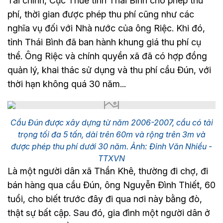
Tài chính, Cục Thuế tỉnh Thái Bình cho phép thu
phí, thời gian được phép thu phí cũng như các
nghĩa vụ đối với Nhà nước của ông Riệc. Khi đó,
tỉnh Thái Bình đã ban hành khung giá thu phí cụ
thể. Ông Riệc và chính quyền xã đã có hợp đồng
quản lý, khai thác sử dụng và thu phí cầu Đún, với
thời hạn không quá 30 năm...
Cầu Đún được xây dựng từ năm 2006-2007, cầu có tải
trọng tối đa 5 tấn, dài trên 60m và rộng trên 3m và
được phép thu phí dưới 30 năm. Ảnh: Đinh Văn Nhiều -
TTXVN
Là một người dân xã Thần Khê, thường đi chợ, đi
bán hàng qua cầu Đún, ông Nguyễn Đình Thiết, 60
tuổi, cho biết trước đây đi qua nơi này bằng đò,
thật sự bất cập. Sau đó, gia đình một người dân ở