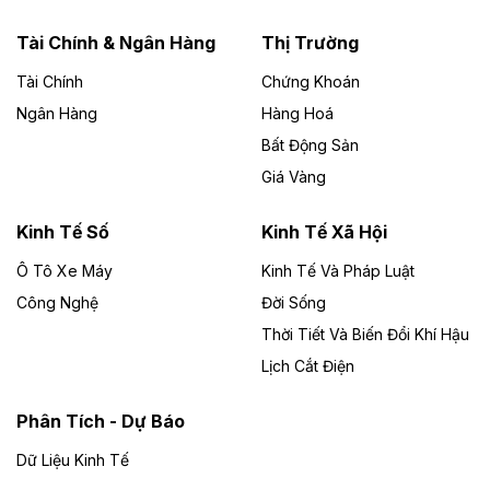
năng lượng với loạt dự án nghìn tỷ ở Gia
Lai
Tài Chính & Ngân Hàng
Thị Trường
Tài Chính
Chứng Khoán
Bốn doanh nghiệp có sự góp vốn của Công ty Cổ
phần Tập đoàn Đức Long Gia Lai (HoSE: DLG) được
Ngân Hàng
Hàng Hoá
chấp thuận đầu tư 4 dự án điện gió và điện mặt trời tại
Bất Động Sản
Gia Lai với tổng vốn hơn 4.750 tỷ đồng.
Giá Vàng
Theo vnexpress.net
Đồng Nai cho thuê gần 59 ha đất làm khu
Kinh Tế Số
Kinh Tế Xã Hội
công nghiệp ở Long Thành
Ô Tô Xe Máy
Kinh Tế Và Pháp Luật
Công Nghệ
UBND TP Đồng Nai cho Công ty Amata thuê gần 59 ha
Đời Sống
đất để đầu tư khu công nghiệp công nghệ cao Long
Thời Tiết Và Biến Đổi Khí Hậu
Thành, thời hạn đến 2065.
Lịch Cắt Điện
Theo baodautu.vn
Phân Tích - Dự Báo
Đề xuất hỗ trợ 20.000 tỷ đồng làm cao tốc
Thái Nguyên - Lạng Sơn
Dữ Liệu Kinh Tế