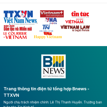
Tuyến cao tốc Thái Nguyên - Lạng Sơn khi hình thành
sẽ trở thành trục giao thông chiến lược, kết nối tỉnh
Thái Nguyên và các tỉnh trung du, miền núi phía Bắc
với hệ thống cửa khẩu quốc tế tại Lạng Sơn.
Theo baodautu.vn
Đề xuất đầu tư 11.500 tỷ đồng xây dựng cao
tốc CT.11 qua Ninh Bình
Dự án đầu tư tuyến cao tốc CT.11, đoạn Liêm Tuyền -
Đông A dài khoảng 25,1 km được kỳ vọng sẽ tạo động
lực phát triển kinh tế - xã hội khu vực phía Nam đồng
bằng sông Hồng.
Theo baodautu.vn
ACV rót gần 40 ngàn tỷ đồng vào sân bay
Long Thành
Trang thông tin điện tử tổng hợp Bnews -
TTXVN
Tổng công ty Cảng hàng không Việt Nam - CTCP
Người chịu trách nhiệm chính: Lê Thị Thanh Huyền. Trưởng ban
(ACV) vừa lập kỷ lục mới về lợi nhuận trong quý