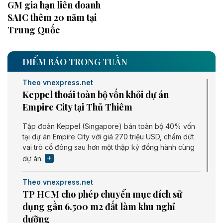
GM gia hạn liên doanh
SAIC thêm 20 năm tại
Trung Quốc
ĐIỂM BÁO TRONG TUẦN
Theo vnexpress.net
Keppel thoái toàn bộ vốn khỏi dự án
Empire City tại Thủ Thiêm
Tập đoàn Keppel (Singapore) bán toàn bộ 40% vốn
tại dự án Empire City với giá 270 triệu USD, chấm dứt
vai trò cổ đông sau hơn một thập kỷ đồng hành cùng
dự án.
Theo vnexpress.net
TP HCM cho phép chuyển mục đích sử
dụng gần 6.500 m2 đất làm khu nghỉ
dưỡng