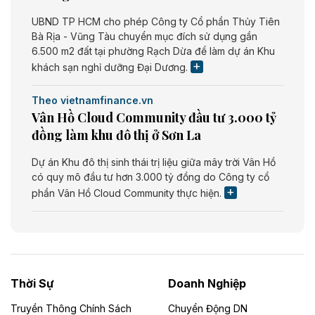
UBND TP HCM cho phép Công ty Cổ phần Thủy Tiên
Bà Rịa - Vũng Tàu chuyển mục đích sử dụng gần
6.500 m2 đất tại phường Rạch Dừa để làm dự án Khu
khách sạn nghỉ dưỡng Đại Dương.
Theo vietnamfinance.vn
Vân Hồ Cloud Community đầu tư 3.000 tỷ
đồng làm khu đô thị ở Sơn La
Dự án Khu đô thị sinh thái trị liệu giữa mây trời Vân Hồ
có quy mô đầu tư hơn 3.000 tỷ đồng do Công ty cổ
phần Vân Hồ Cloud Community thực hiện.
Theo vietnamfinance.vn
Năng lượng môi trường Bắc Giang đầu tư
nhà máy điện rác 1.866 tỷ đồng
Thời Sự
Doanh Nghiệp
Dự án Nhà máy xử lý rác và phát điện Bắc Giang do
Công ty TNHH Năng lượng môi trường Bắc Giang làm
Truyền Thông Chính Sách
Chuyển Động DN