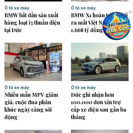
Ô tô xe máy
Ô tô xe máy
BMW bắt đầu sản xuất
BMW X1 hoàn toàn mới
hàng loạt i3 thuần điện
ra mắt Việt Nam, giá từ
tại Đức
1,668 tỷ đồng
Ô tô xe máy
Ô tô xe máy
Đức ghi nhận hơn
Nhiều mẫu MPV giảm
100.000 đơn xin trợ
giá, cuộc đua phân
cấp xe điện sau gần ba
khúc ngày càng sôi
tháng
động