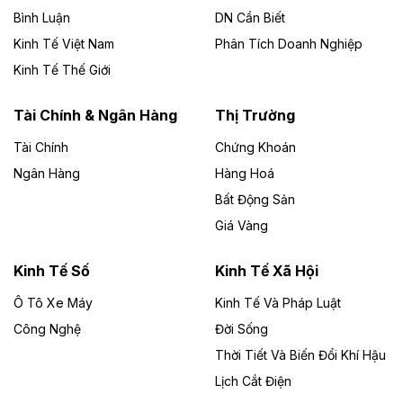
chủ đầu tư, có tổng mức đầu tư 1.866 tỷ đồng.
Bình Luận
DN Cần Biết
Kinh Tế Việt Nam
Phân Tích Doanh Nghiệp
Theo vietnamfinance.vn
Đức Long Gia Lai mở rộng ‘hệ sinh thái’
Kinh Tế Thế Giới
năng lượng với loạt dự án nghìn tỷ ở Gia
Lai
Tài Chính & Ngân Hàng
Thị Trường
Tài Chính
Chứng Khoán
Bốn doanh nghiệp có sự góp vốn của Công ty Cổ
phần Tập đoàn Đức Long Gia Lai (HoSE: DLG) được
Ngân Hàng
Hàng Hoá
chấp thuận đầu tư 4 dự án điện gió và điện mặt trời tại
Bất Động Sản
Gia Lai với tổng vốn hơn 4.750 tỷ đồng.
Giá Vàng
Theo vnexpress.net
Đồng Nai cho thuê gần 59 ha đất làm khu
Kinh Tế Số
Kinh Tế Xã Hội
công nghiệp ở Long Thành
Ô Tô Xe Máy
Kinh Tế Và Pháp Luật
Công Nghệ
UBND TP Đồng Nai cho Công ty Amata thuê gần 59 ha
Đời Sống
đất để đầu tư khu công nghiệp công nghệ cao Long
Thời Tiết Và Biến Đổi Khí Hậu
Thành, thời hạn đến 2065.
Lịch Cắt Điện