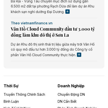
Bà Rịa - Vũng Tàu chuyển mục đích sử dụng gần
6.500 m2 đất tại phường Rạch Dừa để làm dự án Khu
khách sạn nghỉ dưỡng Đại Dương.
Theo vietnamfinance.vn
Vân Hồ Cloud Community đầu tư 3.000 tỷ
đồng làm khu đô thị ở Sơn La
Dự án Khu đô thị sinh thái trị liệu giữa mây trời Vân Hồ
có quy mô đầu tư hơn 3.000 tỷ đồng do Công ty cổ
phần Vân Hồ Cloud Community thực hiện.
Theo vietnamfinance.vn
Năng lượng môi trường Bắc Giang đầu tư
nhà máy điện rác 1.866 tỷ đồng
Thời Sự
Doanh Nghiệp
Dự án Nhà máy xử lý rác và phát điện Bắc Giang do
Công ty TNHH Năng lượng môi trường Bắc Giang làm
Truyền Thông Chính Sách
Chuyển Động DN
chủ đầu tư, có tổng mức đầu tư 1.866 tỷ đồng.
Bình Luận
DN Cần Biết