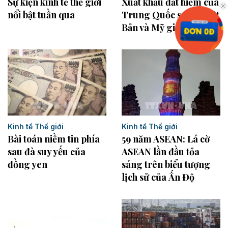
Sự kiện kinh tế thế giới
Xuất khẩu đất hiếm của
nổi bật tuần qua
Trung Quốc sang Nhật
Bản và Mỹ giảm mạnh
Kinh tế Thế giới
Kinh tế Thế giới
Bài toán niềm tin phía
59 năm ASEAN: Lá cờ
sau đà suy yếu của
ASEAN lần đầu tỏa
đồng yen
sáng trên biểu tượng
lịch sử của Ấn Độ