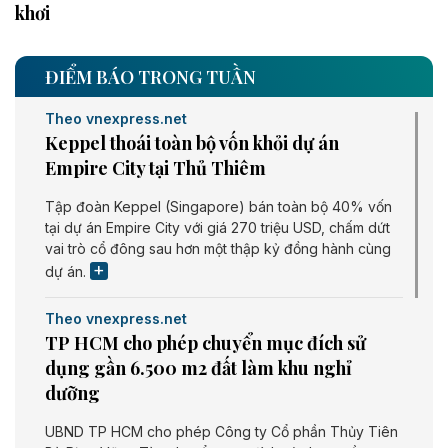
khơi
ĐIỂM BÁO TRONG TUẦN
Theo vnexpress.net
Keppel thoái toàn bộ vốn khỏi dự án
Empire City tại Thủ Thiêm
Tập đoàn Keppel (Singapore) bán toàn bộ 40% vốn
tại dự án Empire City với giá 270 triệu USD, chấm dứt
vai trò cổ đông sau hơn một thập kỷ đồng hành cùng
dự án.
Theo vnexpress.net
TP HCM cho phép chuyển mục đích sử
dụng gần 6.500 m2 đất làm khu nghỉ
dưỡng
UBND TP HCM cho phép Công ty Cổ phần Thủy Tiên