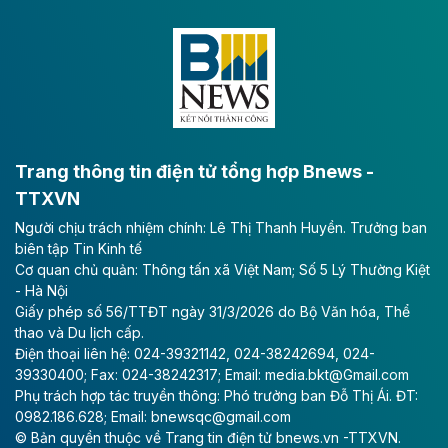
nghiệp.
Theo baodautu.vn
VNG sớm vượt kế hoạch lợi nhuận năm
CTCP Tập đoàn VNG công bố kết quả quý II với
doanh thu tăng mạnh và lợi nhuận ròng kỷ lục, gấp 16
Trang thông tin điện tử tổng hợp Bnews -
lần cùng kỳ.
TTXVN
Theo vietnamfinance.vn
Người chịu trách nhiệm chính: Lê Thị Thanh Huyền. Trưởng ban
VinEnergo của tỷ phú Phạm Nhật Vượng
biên tập Tin Kinh tế
Cơ quan chủ quản: Thông tấn xã Việt Nam; Số 5 Lý Thường Kiệt
đăng ký đầu tư dự án điện gió 9.100 tỷ
- Hà Nội
đồng tại Quảng Trị
Giấy phép số 56/TTĐT ngày 31/3/2026 do Bộ Văn hóa, Thể
thao và Du lịch cấp.
Công ty Cổ phần Năng lượng VinEnergo là nhà đầu tư
Điện thoại liên hệ: 024-39321142, 024-38242694, 024-
duy nhất nộp hồ sơ đăng ký thực hiện Dự án Nhà máy
39330400; Fax: 024-38242317; Email: media.bkt@Gmail.com
Điện gió Halcom Hồng Đức tại Quảng Trị với tổng vốn
Phụ trách hợp tác truyền thông: Phó trưởng ban Đỗ Thị Ái. ĐT:
đầu tư hơn 9.127 tỷ đồng.
0982.186.628; Email: bnewsqc@gmail.com
© Bản quyền thuộc về Trang tin điện tử bnews.vn -TTXVN.