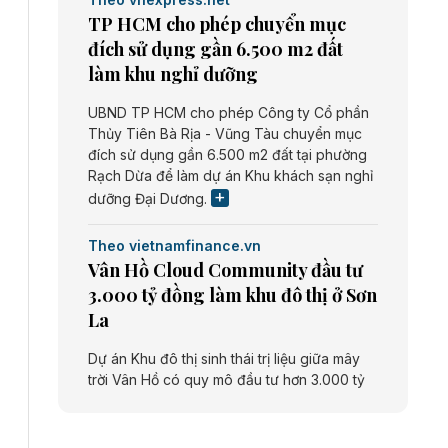
TP HCM cho phép chuyển mục
đích sử dụng gần 6.500 m2 đất
làm khu nghỉ dưỡng
UBND TP HCM cho phép Công ty Cổ phần
Thủy Tiên Bà Rịa - Vũng Tàu chuyển mục
đích sử dụng gần 6.500 m2 đất tại phường
Rạch Dừa để làm dự án Khu khách sạn nghỉ
dưỡng Đại Dương.
Theo vietnamfinance.vn
Vân Hồ Cloud Community đầu tư
3.000 tỷ đồng làm khu đô thị ở Sơn
La
Dự án Khu đô thị sinh thái trị liệu giữa mây
trời Vân Hồ có quy mô đầu tư hơn 3.000 tỷ
đồng do Công ty cổ phần Vân Hồ Cloud
Community thực hiện.