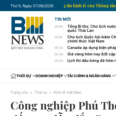
Trang thông tin kinh tế của
Thứ 6, Ngày 07/08/2026
TIN MỚI
Tổng Bí thư, Chủ tịch nướ
05:56
quốc Thái Lan
Chủ tịch Quốc hội kiêm Ch
05:55
chính thức Việt Nam
Canada áp dụng biện pháp 
05:30
Giá vàng hôm nay 8/8 cập 
05:30
Lịch thi đấu bóng đá hôm
05:00
THỜI SỰ
DOANH NGHIỆP
TÀI CHÍNH & NGÂN HÀNG
Trang chủ
Thời sự
Kinh tế Việt Nam
Công nghiệp Phú Thọ