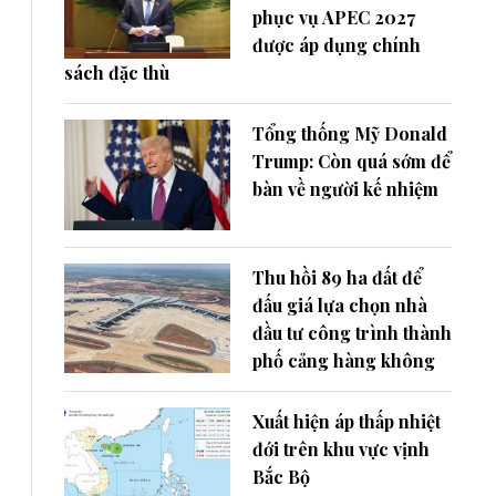
phục vụ APEC 2027
được áp dụng chính
sách đặc thù
Tổng thống Mỹ Donald
Trump: Còn quá sớm để
bàn về người kế nhiệm
Thu hồi 89 ha đất để
đấu giá lựa chọn nhà
đầu tư công trình thành
phố cảng hàng không
Xuất hiện áp thấp nhiệt
đới trên khu vực vịnh
Bắc Bộ