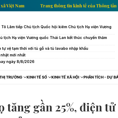
 Thông tấn xã Việt Nam
Trang thông tin kinh tế của
c Tô Lâm tiếp Chủ tịch Quốc hội kiêm Chủ tịch Hạ viện Vương
ủ tịch Hạ viện Vương quốc Thái Lan kết thúc chuyến thăm
tự vệ tạm thời với tủ gỗ và tủ lavabo nhập khẩu
nhật mới nhất
 nay ngày 8/8/2026
THỊ TRƯỜNG
KINH TẾ SỐ
KINH TẾ XÃ HỘI
PHÂN TÍCH - DỰ B
 tăng gần 25%, điện tử