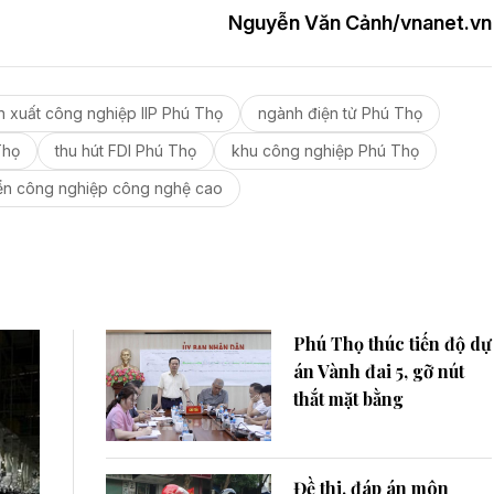
Nguyễn Văn Cảnh/vnanet.vn
n xuất công nghiệp IIP Phú Thọ
ngành điện tử Phú Thọ
Thọ
thu hút FDI Phú Thọ
khu công nghiệp Phú Thọ
iển công nghiệp công nghệ cao
Phú Thọ thúc tiến độ dự
án Vành đai 5, gỡ nút
thắt mặt bằng
Đề thi, đáp án môn