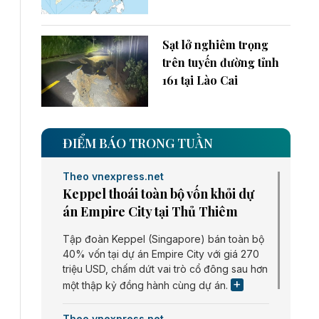
Sạt lở nghiêm trọng
trên tuyến đường tỉnh
161 tại Lào Cai
ĐIỂM BÁO TRONG TUẦN
Theo vnexpress.net
Keppel thoái toàn bộ vốn khỏi dự
án Empire City tại Thủ Thiêm
Tập đoàn Keppel (Singapore) bán toàn bộ
40% vốn tại dự án Empire City với giá 270
triệu USD, chấm dứt vai trò cổ đông sau hơn
một thập kỷ đồng hành cùng dự án.
Theo vnexpress.net