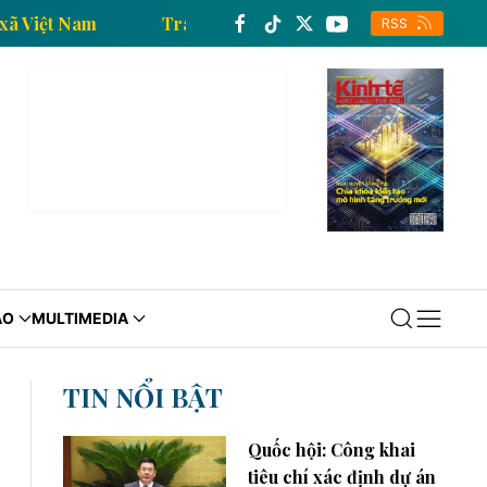
 Thông tấn xã Việt Nam
Trang thông tin kinh tế của 
RSS
ÁO
MULTIMEDIA
TIN NỔI BẬT
Quốc hội: Công khai
tiêu chí xác định dự án