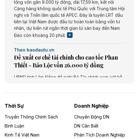
tổng vốn gần 9.000 tỷ đồng, dài 17,59 km, kết nối
Cảng hàng không quốc tế Phú Quốc với Trung tâm Hội
nghị và Triển lãm quốc tế APEC. Đây là tuyến LRT đầu
tiên tại Việt Nam được đầu tư hoàn toàn bằng vốn tư
nhân, dự kiến rút ngắn thời gian từ sân bay đến Nam
Đảo còn khoảng 20 phút.
Theo baodautu.vn
Đề xuất cơ chế tài chính cho cao tốc Phan
Thiết - Bảo Lộc vốn 26.000 tỷ đồng
UBND tỉnh Lâm Đồng đề nghị Bộ Tài chính xem xét hỗ
trợ khoảng 10.000 tỷ đồng từ ngân sách Trung ương
giai đoạn 2026 - 2030 để đầu tư cao tốc Phan Thiết -
Bảo Lộc, thuộc tuyến Phan Thiết - Bảo Lộc - Gia Nghĩa
- Bu Prăng. Dự án dài khoảng 73,49 km, tổng mức đầu
Thời Sự
Doanh Nghiệp
tư dự kiến 26.000 tỷ đồng.
Truyền Thông Chính Sách
Chuyển Động DN
Theo baodautu.vn
Bình Luận
DN Cần Biết
Cà Mau chấp thuận chủ trương đầu tư Dự
Kinh Tế Việt Nam
Phân Tích Doanh Nghiệp