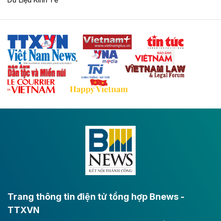
Theo vnexpress.net
Hòa Phát dự kiến rót thêm 20.000 tỷ đồng
vào dự án ray đường sắt tại Dung Quất
Hòa Phát muốn chi thêm 20.000 tỷ đồng để mở rộng
dự án sản xuất ray đường sắt và thép đặc biệt tại khu
kinh tế Dung Quất.
Theo vnexpress.net
Keppel thoái toàn bộ vốn khỏi dự án
Empire City tại Thủ Thiêm
Tập đoàn Keppel (Singapore) bán toàn bộ 40% vốn
tại dự án Empire City với giá 270 triệu USD, chấm dứt
vai trò cổ đông sau hơn một thập kỷ đồng hành cùng
dự án.
Trang thông tin điện tử tổng hợp Bnews -
TTXVN
Theo vnexpress.net