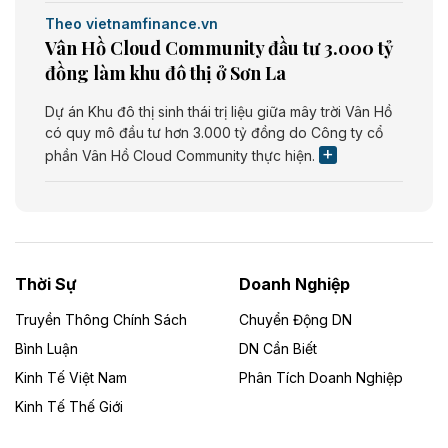
Theo vietnamfinance.vn
Vân Hồ Cloud Community đầu tư 3.000 tỷ
đồng làm khu đô thị ở Sơn La
Dự án Khu đô thị sinh thái trị liệu giữa mây trời Vân Hồ
có quy mô đầu tư hơn 3.000 tỷ đồng do Công ty cổ
phần Vân Hồ Cloud Community thực hiện.
Theo vietnamfinance.vn
Năng lượng môi trường Bắc Giang đầu tư
nhà máy điện rác 1.866 tỷ đồng
Thời Sự
Doanh Nghiệp
Dự án Nhà máy xử lý rác và phát điện Bắc Giang do
Công ty TNHH Năng lượng môi trường Bắc Giang làm
Truyền Thông Chính Sách
Chuyển Động DN
chủ đầu tư, có tổng mức đầu tư 1.866 tỷ đồng.
Bình Luận
DN Cần Biết
Kinh Tế Việt Nam
Phân Tích Doanh Nghiệp
Theo vietnamfinance.vn
Đức Long Gia Lai mở rộng ‘hệ sinh thái’
Kinh Tế Thế Giới
năng lượng với loạt dự án nghìn tỷ ở Gia