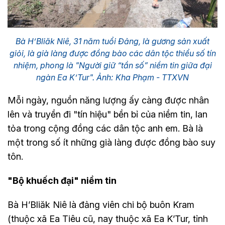
Bà H’Bliăk Niê, 31 năm tuổi Đảng, là gương sản xuất
giỏi, là già làng được đồng bào các dân tộc thiểu số tín
nhiệm, phong là "Người giữ “tần số” niềm tin giữa đại
ngàn Ea K’Tur". Ảnh: Kha Phạm - TTXVN
Mỗi ngày, nguồn năng lượng ấy càng được nhân
lên và truyền đi "tín hiệu" bền bỉ của niềm tin, lan
tỏa trong cộng đồng các dân tộc anh em. Bà là
một trong số ít những già làng được đồng bào suy
tôn.
"Bộ khuếch đại" niềm tin
Bà H’Bliăk Niê là đảng viên chi bộ buôn Kram
(thuộc xã Ea Tiêu cũ, nay thuộc xã Ea K’Tur, tỉnh