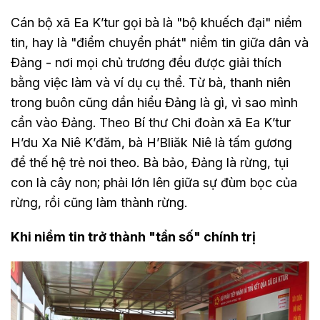
Cán bộ xã Ea K’tur gọi bà là "bộ khuếch đại" niềm
tin, hay là "điểm chuyển phát" niềm tin giữa dân và
Đảng - nơi mọi chủ trương đều được giải thích
bằng việc làm và ví dụ cụ thể. Từ bà, thanh niên
trong buôn cũng dần hiểu Đảng là gì, vì sao mình
cần vào Đảng. Theo Bí thư Chi đoàn xã Ea K’tur
H’du Xa Niê K’đăm, bà H’Bliăk Niê là tấm gương
để thế hệ trẻ noi theo. Bà bảo, Đảng là rừng, tụi
con là cây non; phải lớn lên giữa sự đùm bọc của
rừng, rồi cũng làm thành rừng.
Khi niềm tin trở thành "tần số" chính trị