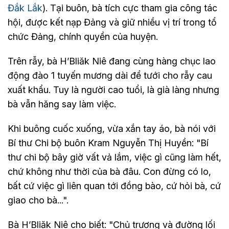
Đắk Lắk
). Tại buôn, bà tích cực tham gia công tác
hội, được kết nạp Đảng và giữ nhiều vị trí trong tổ
chức Đảng, chính quyền của huyện.
Trên rẫy, bà H’Bliăk Niê đang cùng hàng chục lao
động đào 1 tuyến mương dài để tưới cho rẫy cau
xuất khẩu. Tuy là người cao tuổi, là già làng nhưng
bà vẫn hăng say làm việc.
Khi buông cuốc xuống, vừa xắn tay áo, bà nói với
Bí thư Chi bộ buôn Kram Nguyễn Thị Huyền: "Bí
thư chi bộ bây giờ vất vả lắm, việc gì cũng làm hết,
chứ không như thời của bà đâu. Con đừng có lo,
bất cứ việc gì liên quan tới đồng bào, cứ hỏi bà, cứ
giao cho bà...".
Bà H’Bliăk Niê cho biết: "Chủ trương và đường lối