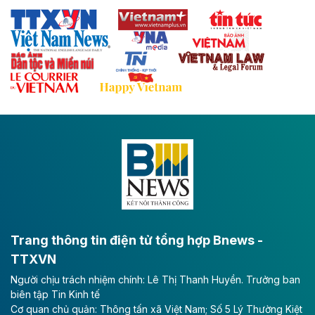
Thái Nguyên và các tỉnh trung du, miền núi phía Bắc
với hệ thống cửa khẩu quốc tế tại Lạng Sơn.
Theo baodautu.vn
Đề xuất đầu tư 11.500 tỷ đồng xây dựng cao
tốc CT.11 qua Ninh Bình
Dự án đầu tư tuyến cao tốc CT.11, đoạn Liêm Tuyền -
Đông A dài khoảng 25,1 km được kỳ vọng sẽ tạo động
lực phát triển kinh tế - xã hội khu vực phía Nam đồng
bằng sông Hồng.
Theo baodautu.vn
ACV rót gần 40 ngàn tỷ đồng vào sân bay
Long Thành
Trang thông tin điện tử tổng hợp Bnews -
TTXVN
Tổng công ty Cảng hàng không Việt Nam - CTCP
Người chịu trách nhiệm chính: Lê Thị Thanh Huyền. Trưởng ban
(ACV) vừa lập kỷ lục mới về lợi nhuận trong quý
biên tập Tin Kinh tế
II/2026.
Cơ quan chủ quản: Thông tấn xã Việt Nam; Số 5 Lý Thường Kiệt