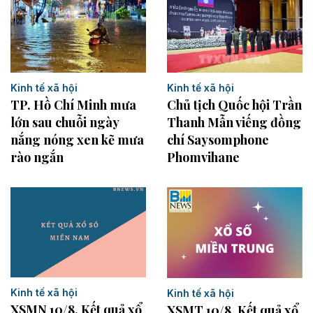
Kinh tế xã hội
Kinh tế xã hội
TP. Hồ Chí Minh mưa
Chủ tịch Quốc hội Trần
lớn sau chuỗi ngày
Thanh Mẫn viếng đồng
nắng nóng xen kẽ mưa
chí Saysomphone
rào ngắn
Phomvihane
Kinh tế xã hội
Kinh tế xã hội
XSMN 10/8. Kết quả xổ
XSMT 10/8. Kết quả xổ