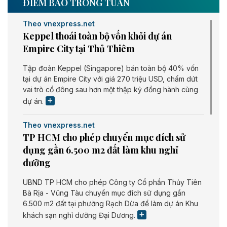
ĐIỂM BÁO TRONG TUẦN
Theo vnexpress.net
Keppel thoái toàn bộ vốn khỏi dự án
Empire City tại Thủ Thiêm
Tập đoàn Keppel (Singapore) bán toàn bộ 40% vốn
tại dự án Empire City với giá 270 triệu USD, chấm dứt
vai trò cổ đông sau hơn một thập kỷ đồng hành cùng
dự án.
Theo vnexpress.net
TP HCM cho phép chuyển mục đích sử
dụng gần 6.500 m2 đất làm khu nghỉ
dưỡng
UBND TP HCM cho phép Công ty Cổ phần Thủy Tiên
Bà Rịa - Vũng Tàu chuyển mục đích sử dụng gần
6.500 m2 đất tại phường Rạch Dừa để làm dự án Khu
khách sạn nghỉ dưỡng Đại Dương.