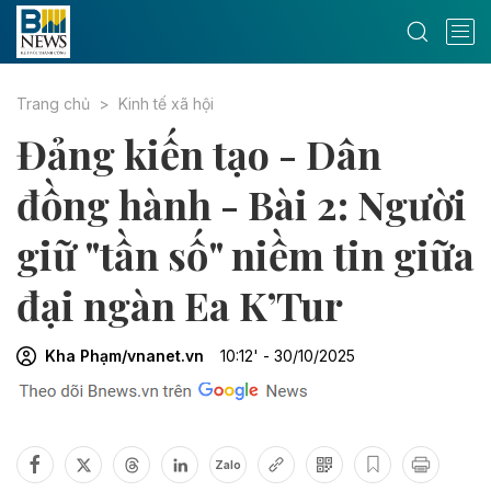
Trang chủ
Kinh tế xã hội
Đảng kiến tạo - Dân
đồng hành - Bài 2: Người
giữ "tần số" niềm tin giữa
đại ngàn Ea K’Tur
Kha Phạm/vnanet.vn
10:12' - 30/10/2025
Zalo