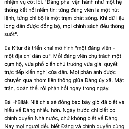
nhiệm vụ cốt lõi. "Đảng phải vận hành như một hệ
thống kết nối niềm tin; từng đảng viên là một nút
lệnh, từng chi bộ là một trạm phát sóng. Khi dữ liệu
lòng dân được đồng bộ, mọi chính sách đều thông
suốt".
Ea K’tur đã triển khai mô hình "một đảng viên -
một địa chỉ dân cư". Mỗi đảng viên phụ trách một
cụm hộ, vừa phổ biến chủ trương vừa giải quyết
trực tiếp kiến nghị của dân. Mọi phản ánh được
chuyển qua nhóm liên thông giữa Đảng ủy xã, Mặt
trận, đoàn thể, rồi phản hồi ngay trong ngày.
Bà H’Bliăk Niê chia sẻ đồng bào bây giờ đã biết và
hiểu về Đảng nhiều hơn. Ngày trước chỉ biết có
chính quyền Nhà nước, chứ không biết về Đảng.
Nay mọi người đều biết Đảng và chính quyền cùng