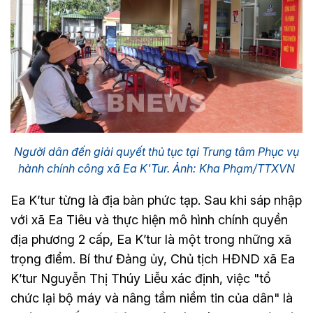
Người dân đến giải quyết thủ tục tại Trung tâm Phục vụ
hành chính công xã Ea K'Tur. Ảnh: Kha Phạm/TTXVN
Ea K’tur từng là địa bàn phức tạp. Sau khi sáp nhập
với xã Ea Tiêu và thực hiện mô hình chính quyền
địa phương 2 cấp, Ea K’tur là một trong những xã
trọng điểm. Bí thư Đảng ủy, Chủ tịch HĐND xã Ea
K’tur Nguyễn Thị Thúy Liễu xác định, việc "tổ
chức lại bộ máy và nâng tầm niềm tin của dân" là