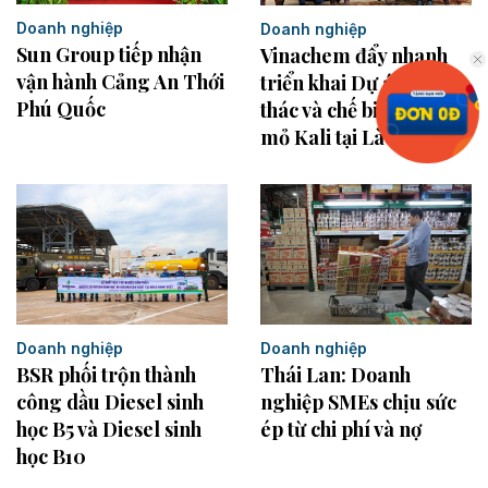
Doanh nghiệp
Doanh nghiệp
Sun Group tiếp nhận
Vinachem đẩy nhanh
vận hành Cảng An Thới
triển khai Dự án khai
Phú Quốc
thác và chế biến muối
mỏ Kali tại Lào
Doanh nghiệp
Doanh nghiệp
BSR phối trộn thành
Thái Lan: Doanh
công dầu Diesel sinh
nghiệp SMEs chịu sức
học B5 và Diesel sinh
ép từ chi phí và nợ
học B10