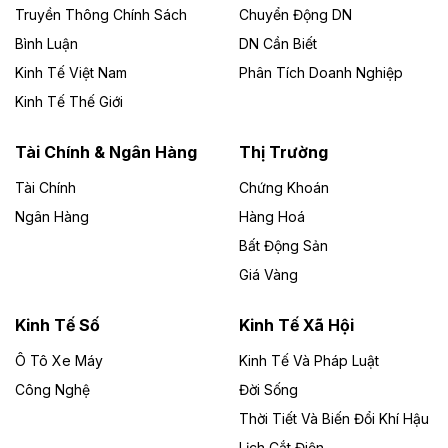
Công ty TNHH Năng lượng môi trường Bắc Giang làm
Truyền Thông Chính Sách
Chuyển Động DN
chủ đầu tư, có tổng mức đầu tư 1.866 tỷ đồng.
Bình Luận
DN Cần Biết
Kinh Tế Việt Nam
Phân Tích Doanh Nghiệp
Theo vietnamfinance.vn
Đức Long Gia Lai mở rộng ‘hệ sinh thái’
Kinh Tế Thế Giới
năng lượng với loạt dự án nghìn tỷ ở Gia
Lai
Tài Chính & Ngân Hàng
Thị Trường
Tài Chính
Chứng Khoán
Bốn doanh nghiệp có sự góp vốn của Công ty Cổ
phần Tập đoàn Đức Long Gia Lai (HoSE: DLG) được
Ngân Hàng
Hàng Hoá
chấp thuận đầu tư 4 dự án điện gió và điện mặt trời tại
Bất Động Sản
Gia Lai với tổng vốn hơn 4.750 tỷ đồng.
Giá Vàng
Theo vnexpress.net
Đồng Nai cho thuê gần 59 ha đất làm khu
Kinh Tế Số
Kinh Tế Xã Hội
công nghiệp ở Long Thành
Ô Tô Xe Máy
Kinh Tế Và Pháp Luật
Công Nghệ
UBND TP Đồng Nai cho Công ty Amata thuê gần 59 ha
Đời Sống
đất để đầu tư khu công nghiệp công nghệ cao Long
Thời Tiết Và Biến Đổi Khí Hậu
Thành, thời hạn đến 2065.
Lịch Cắt Điện