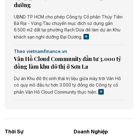
dưỡng
UBND TP HCM cho phép Công ty Cổ phần Thủy Tiên
Bà Rịa - Vũng Tàu chuyển mục đích sử dụng gần
6.500 m2 đất tại phường Rạch Dừa để làm dự án Khu
khách sạn nghỉ dưỡng Đại Dương.
Theo vietnamfinance.vn
Vân Hồ Cloud Community đầu tư 3.000 tỷ
đồng làm khu đô thị ở Sơn La
Dự án Khu đô thị sinh thái trị liệu giữa mây trời Vân Hồ
có quy mô đầu tư hơn 3.000 tỷ đồng do Công ty cổ
phần Vân Hồ Cloud Community thực hiện.
Theo vietnamfinance.vn
Năng lượng môi trường Bắc Giang đầu tư
nhà máy điện rác 1.866 tỷ đồng
Thời Sự
Doanh Nghiệp
Dự án Nhà máy xử lý rác và phát điện Bắc Giang do