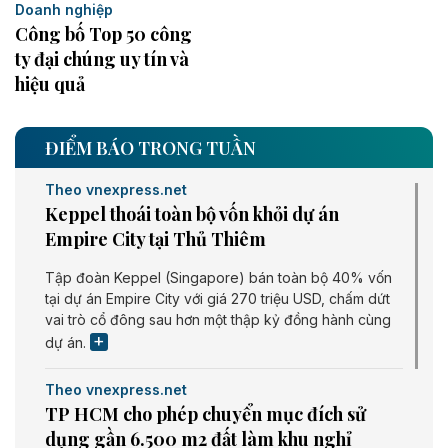
Doanh nghiệp
Công bố Top 50 công
ty đại chúng uy tín và
hiệu quả
ĐIỂM BÁO TRONG TUẦN
Theo vnexpress.net
Keppel thoái toàn bộ vốn khỏi dự án
Empire City tại Thủ Thiêm
Tập đoàn Keppel (Singapore) bán toàn bộ 40% vốn
tại dự án Empire City với giá 270 triệu USD, chấm dứt
vai trò cổ đông sau hơn một thập kỷ đồng hành cùng
dự án.
Theo vnexpress.net
TP HCM cho phép chuyển mục đích sử
dụng gần 6.500 m2 đất làm khu nghỉ