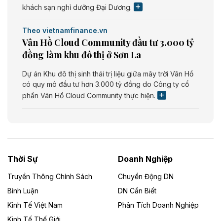
khách sạn nghỉ dưỡng Đại Dương.
Theo vietnamfinance.vn
Vân Hồ Cloud Community đầu tư 3.000 tỷ
đồng làm khu đô thị ở Sơn La
Dự án Khu đô thị sinh thái trị liệu giữa mây trời Vân Hồ
có quy mô đầu tư hơn 3.000 tỷ đồng do Công ty cổ
phần Vân Hồ Cloud Community thực hiện.
Theo vietnamfinance.vn
Năng lượng môi trường Bắc Giang đầu tư
nhà máy điện rác 1.866 tỷ đồng
Thời Sự
Doanh Nghiệp
Dự án Nhà máy xử lý rác và phát điện Bắc Giang do
Công ty TNHH Năng lượng môi trường Bắc Giang làm
Truyền Thông Chính Sách
Chuyển Động DN
chủ đầu tư, có tổng mức đầu tư 1.866 tỷ đồng.
Bình Luận
DN Cần Biết
Kinh Tế Việt Nam
Phân Tích Doanh Nghiệp
Theo vietnamfinance.vn
Đức Long Gia Lai mở rộng ‘hệ sinh thái’
Kinh Tế Thế Giới