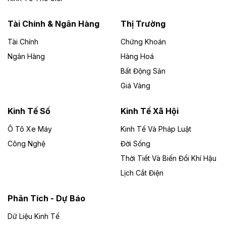
năng lượng với loạt dự án nghìn tỷ ở Gia
Lai
Tài Chính & Ngân Hàng
Thị Trường
Tài Chính
Chứng Khoán
Bốn doanh nghiệp có sự góp vốn của Công ty Cổ
phần Tập đoàn Đức Long Gia Lai (HoSE: DLG) được
Ngân Hàng
Hàng Hoá
chấp thuận đầu tư 4 dự án điện gió và điện mặt trời tại
Bất Động Sản
Gia Lai với tổng vốn hơn 4.750 tỷ đồng.
Giá Vàng
Theo vnexpress.net
Đồng Nai cho thuê gần 59 ha đất làm khu
Kinh Tế Số
Kinh Tế Xã Hội
công nghiệp ở Long Thành
Ô Tô Xe Máy
Kinh Tế Và Pháp Luật
Công Nghệ
UBND TP Đồng Nai cho Công ty Amata thuê gần 59 ha
Đời Sống
đất để đầu tư khu công nghiệp công nghệ cao Long
Thời Tiết Và Biến Đổi Khí Hậu
Thành, thời hạn đến 2065.
Lịch Cắt Điện
Theo baodautu.vn
Phân Tích - Dự Báo
Đề xuất hỗ trợ 20.000 tỷ đồng làm cao tốc
Thái Nguyên - Lạng Sơn
Dữ Liệu Kinh Tế