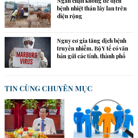
Ngăn chặn không để dịch
bệnh nhiệt thán lây lan trên
diện rộng
Nguy cơ gia tăng dịch bệnh
truyền nhiễm, Bộ Y tế có văn
bản gửi các tỉnh, thành phố
TIN CÙNG CHUYÊN MỤC