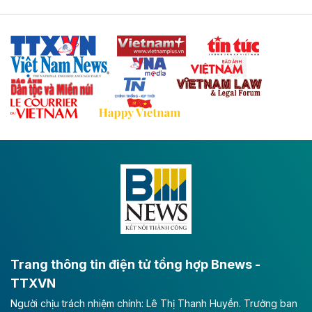
Tuyến cao tốc Thái Nguyên - Lạng Sơn khi hình thành
sẽ trở thành trục giao thông chiến lược, kết nối tỉnh
Thái Nguyên và các tỉnh trung du, miền núi phía Bắc
với hệ thống cửa khẩu quốc tế tại Lạng Sơn.
Theo baodautu.vn
Đề xuất đầu tư 11.500 tỷ đồng xây dựng cao
tốc CT.11 qua Ninh Bình
Dự án đầu tư tuyến cao tốc CT.11, đoạn Liêm Tuyền -
Đông A dài khoảng 25,1 km được kỳ vọng sẽ tạo động
lực phát triển kinh tế - xã hội khu vực phía Nam đồng
bằng sông Hồng.
Theo baodautu.vn
ACV rót gần 40 ngàn tỷ đồng vào sân bay
Long Thành
Trang thông tin điện tử tổng hợp Bnews -
TTXVN
Tổng công ty Cảng hàng không Việt Nam - CTCP
Người chịu trách nhiệm chính: Lê Thị Thanh Huyền. Trưởng ban
(ACV) vừa lập kỷ lục mới về lợi nhuận trong quý