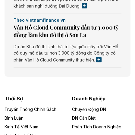
khách sạn nghỉ dưỡng Đại Dương.
Theo vietnamfinance.vn
Vân Hồ Cloud Community đầu tư 3.000 tỷ
đồng làm khu đô thị ở Sơn La
Dự án Khu đô thị sinh thái trị liệu giữa mây trời Vân Hồ
có quy mô đầu tư hơn 3.000 tỷ đồng do Công ty cổ
phần Vân Hồ Cloud Community thực hiện.
Theo vietnamfinance.vn
Năng lượng môi trường Bắc Giang đầu tư
nhà máy điện rác 1.866 tỷ đồng
Thời Sự
Doanh Nghiệp
Dự án Nhà máy xử lý rác và phát điện Bắc Giang do
Công ty TNHH Năng lượng môi trường Bắc Giang làm
Truyền Thông Chính Sách
Chuyển Động DN
chủ đầu tư, có tổng mức đầu tư 1.866 tỷ đồng.
Bình Luận
DN Cần Biết
Kinh Tế Việt Nam
Phân Tích Doanh Nghiệp
Theo vietnamfinance.vn