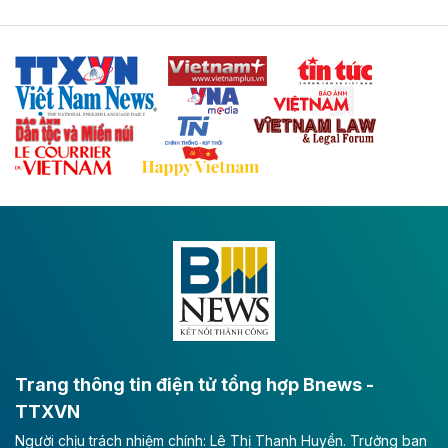
Tuyến cao tốc Thái Nguyên - Lạng Sơn khi hình thành
sẽ trở thành trục giao thông chiến lược, kết nối tỉnh
Thái Nguyên và các tỉnh trung du, miền núi phía Bắc
với hệ thống cửa khẩu quốc tế tại Lạng Sơn.
Theo baodautu.vn
Đề xuất đầu tư 11.500 tỷ đồng xây dựng cao
tốc CT.11 qua Ninh Bình
Dự án đầu tư tuyến cao tốc CT.11, đoạn Liêm Tuyền -
Đông A dài khoảng 25,1 km được kỳ vọng sẽ tạo động
lực phát triển kinh tế - xã hội khu vực phía Nam đồng
bằng sông Hồng.
Theo baodautu.vn
ACV rót gần 40 ngàn tỷ đồng vào sân bay
Long Thành
Trang thông tin điện tử tổng hợp Bnews -
TTXVN
Tổng công ty Cảng hàng không Việt Nam - CTCP
Người chịu trách nhiệm chính: Lê Thị Thanh Huyền. Trưởng ban
(ACV) vừa lập kỷ lục mới về lợi nhuận trong quý