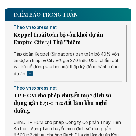
ĐIỂM BÁO TRONG TUẦN
Theo vnexpress.net
Keppel thoái toàn bộ vốn khỏi dự án
Empire City tại Thủ Thiêm
Tập đoàn Keppel (Singapore) bán toàn bộ 40% vốn
tại dự án Empire City với giá 270 triệu USD, chấm dứt
vai trò cổ đông sau hơn một thập kỷ đồng hành cùng
dự án.
Theo vnexpress.net
TP HCM cho phép chuyển mục đích sử
dụng gần 6.500 m2 đất làm khu nghỉ
dưỡng
UBND TP HCM cho phép Công ty Cổ phần Thủy Tiên
Bà Rịa - Vũng Tàu chuyển mục đích sử dụng gần
6.500 m2 đất tại phường Rạch Dừa để làm dự án Khu