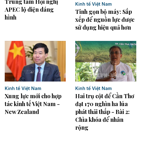
Trung tâm Hội nghị
Kinh tế Việt Nam
APEC lộ diện dáng
Tinh gọn bộ máy: Sắp
hình
xếp để nguồn lực được
sử dụng hiệu quả hơn
Kinh tế Việt Nam
Kinh tế Việt Nam
Hai trụ cột để Cần Thơ
Xung lực mới cho hợp
đạt 170 nghìn ha lúa
tác kinh tế Việt Nam -
phát thải thấp - Bài 2:
New Zealand
Chìa khóa để nhân
rộng