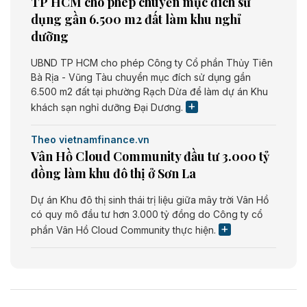
TP HCM cho phép chuyển mục đích sử
dụng gần 6.500 m2 đất làm khu nghỉ
dưỡng
UBND TP HCM cho phép Công ty Cổ phần Thủy Tiên
Bà Rịa - Vũng Tàu chuyển mục đích sử dụng gần
6.500 m2 đất tại phường Rạch Dừa để làm dự án Khu
khách sạn nghỉ dưỡng Đại Dương.
Theo vietnamfinance.vn
Vân Hồ Cloud Community đầu tư 3.000 tỷ
đồng làm khu đô thị ở Sơn La
Dự án Khu đô thị sinh thái trị liệu giữa mây trời Vân Hồ
có quy mô đầu tư hơn 3.000 tỷ đồng do Công ty cổ
phần Vân Hồ Cloud Community thực hiện.
Theo vietnamfinance.vn
Năng lượng môi trường Bắc Giang đầu tư
nhà máy điện rác 1.866 tỷ đồng