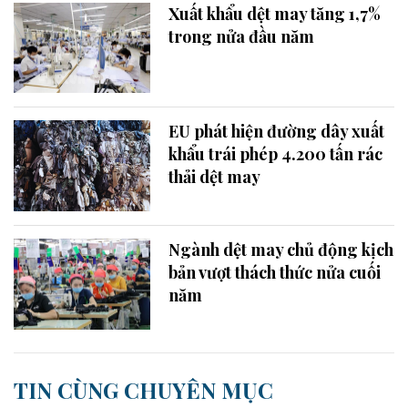
Xuất khẩu dệt may tăng 1,7%
trong nửa đầu năm
EU phát hiện đường dây xuất
khẩu trái phép 4.200 tấn rác
thải dệt may
Ngành dệt may chủ động kịch
bản vượt thách thức nửa cuối
năm
TIN CÙNG CHUYÊN MỤC