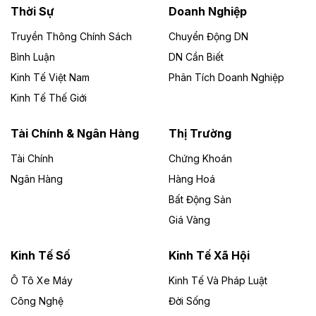
Thời Sự
Doanh Nghiệp
Dự án Nhà máy xử lý rác và phát điện Bắc Giang do
Công ty TNHH Năng lượng môi trường Bắc Giang làm
Truyền Thông Chính Sách
Chuyển Động DN
chủ đầu tư, có tổng mức đầu tư 1.866 tỷ đồng.
Bình Luận
DN Cần Biết
Kinh Tế Việt Nam
Phân Tích Doanh Nghiệp
Theo vietnamfinance.vn
Đức Long Gia Lai mở rộng ‘hệ sinh thái’
Kinh Tế Thế Giới
năng lượng với loạt dự án nghìn tỷ ở Gia
Lai
Tài Chính & Ngân Hàng
Thị Trường
Tài Chính
Chứng Khoán
Bốn doanh nghiệp có sự góp vốn của Công ty Cổ
phần Tập đoàn Đức Long Gia Lai (HoSE: DLG) được
Ngân Hàng
Hàng Hoá
chấp thuận đầu tư 4 dự án điện gió và điện mặt trời tại
Bất Động Sản
Gia Lai với tổng vốn hơn 4.750 tỷ đồng.
Giá Vàng
Theo vnexpress.net
Đồng Nai cho thuê gần 59 ha đất làm khu
Kinh Tế Số
Kinh Tế Xã Hội
công nghiệp ở Long Thành
Ô Tô Xe Máy
Kinh Tế Và Pháp Luật
Công Nghệ
UBND TP Đồng Nai cho Công ty Amata thuê gần 59 ha
Đời Sống
đất để đầu tư khu công nghiệp công nghệ cao Long