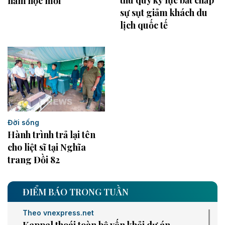
thu quý kỷ lục bất chấp
năm học mới
sự sụt giảm khách du
lịch quốc tế
Đời sống
Hành trình trả lại tên
cho liệt sĩ tại Nghĩa
trang Đồi 82
ĐIỂM BÁO TRONG TUẦN
Theo vnexpress.net