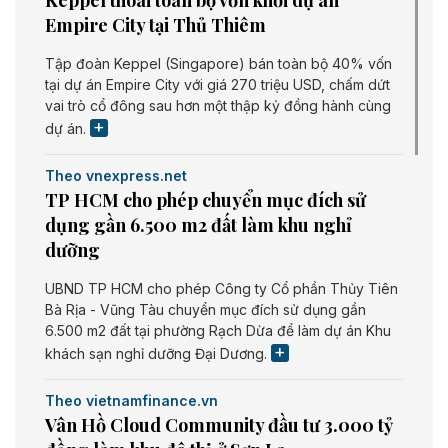
Keppel thoái toàn bộ vốn khỏi dự án
Empire City tại Thủ Thiêm
Tập đoàn Keppel (Singapore) bán toàn bộ 40% vốn
tại dự án Empire City với giá 270 triệu USD, chấm dứt
vai trò cổ đông sau hơn một thập kỷ đồng hành cùng
dự án.
Theo vnexpress.net
TP HCM cho phép chuyển mục đích sử
dụng gần 6.500 m2 đất làm khu nghỉ
dưỡng
UBND TP HCM cho phép Công ty Cổ phần Thủy Tiên
Bà Rịa - Vũng Tàu chuyển mục đích sử dụng gần
6.500 m2 đất tại phường Rạch Dừa để làm dự án Khu
khách sạn nghỉ dưỡng Đại Dương.
Theo vietnamfinance.vn
Vân Hồ Cloud Community đầu tư 3.000 tỷ