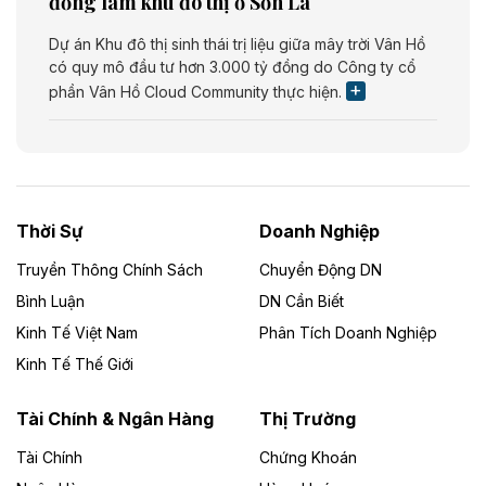
đồng làm khu đô thị ở Sơn La
Dự án Khu đô thị sinh thái trị liệu giữa mây trời Vân Hồ
có quy mô đầu tư hơn 3.000 tỷ đồng do Công ty cổ
phần Vân Hồ Cloud Community thực hiện.
Theo vietnamfinance.vn
Năng lượng môi trường Bắc Giang đầu tư
nhà máy điện rác 1.866 tỷ đồng
Thời Sự
Doanh Nghiệp
Dự án Nhà máy xử lý rác và phát điện Bắc Giang do
Công ty TNHH Năng lượng môi trường Bắc Giang làm
Truyền Thông Chính Sách
Chuyển Động DN
chủ đầu tư, có tổng mức đầu tư 1.866 tỷ đồng.
Bình Luận
DN Cần Biết
Kinh Tế Việt Nam
Phân Tích Doanh Nghiệp
Theo vietnamfinance.vn
Đức Long Gia Lai mở rộng ‘hệ sinh thái’
Kinh Tế Thế Giới
năng lượng với loạt dự án nghìn tỷ ở Gia
Lai
Tài Chính & Ngân Hàng
Thị Trường
Tài Chính
Chứng Khoán
Bốn doanh nghiệp có sự góp vốn của Công ty Cổ
phần Tập đoàn Đức Long Gia Lai (HoSE: DLG) được