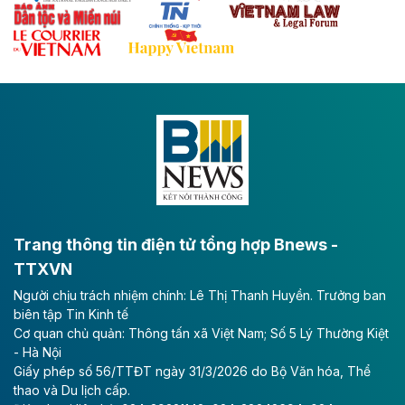
Theo baodautu.vn
Đề xuất đầu tư 11.500 tỷ đồng xây dựng cao
tốc CT.11 qua Ninh Bình
Dự án đầu tư tuyến cao tốc CT.11, đoạn Liêm Tuyền -
Đông A dài khoảng 25,1 km được kỳ vọng sẽ tạo động
lực phát triển kinh tế - xã hội khu vực phía Nam đồng
bằng sông Hồng.
Theo baodautu.vn
ACV rót gần 40 ngàn tỷ đồng vào sân bay
Long Thành
Trang thông tin điện tử tổng hợp Bnews -
TTXVN
Tổng công ty Cảng hàng không Việt Nam - CTCP
Người chịu trách nhiệm chính: Lê Thị Thanh Huyền. Trưởng ban
(ACV) vừa lập kỷ lục mới về lợi nhuận trong quý
biên tập Tin Kinh tế
II/2026.
Cơ quan chủ quản: Thông tấn xã Việt Nam; Số 5 Lý Thường Kiệt
- Hà Nội
Theo baodautu.vn
Giấy phép số 56/TTĐT ngày 31/3/2026 do Bộ Văn hóa, Thể
Vinaconex lập đỉnh doanh thu
thao và Du lịch cấp.