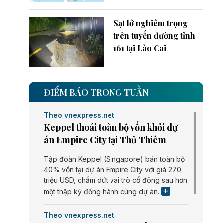
Sạt lở nghiêm trọng
trên tuyến đường tỉnh
161 tại Lào Cai
ĐIỂM BÁO TRONG TUẦN
Theo vnexpress.net
Keppel thoái toàn bộ vốn khỏi dự
án Empire City tại Thủ Thiêm
Tập đoàn Keppel (Singapore) bán toàn bộ
40% vốn tại dự án Empire City với giá 270
triệu USD, chấm dứt vai trò cổ đông sau hơn
một thập kỷ đồng hành cùng dự án.
Theo vnexpress.net