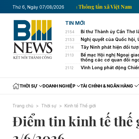
Trang thông tin kinh tế của Thông tấn xã
Thứ 6, Ngày 07/08/2026
TIN MỚI
Bí thư Thành ủy Cần Thơ l
21:54
Nghị quyết của Quốc hội,
21:53
Tây Ninh phát hiện đối tượ
21:14
Bế mạc Hội nghị Ngoại gia
21:13
thống các cơ quan đối ng
Vĩnh Long phát động Chiế
21:12
THỜI SỰ
DOANH NGHIỆP
TÀI CHÍNH & NGÂN HÀNG
Trang chủ
Thời sự
Kinh tế Thế giới
Điểm tin kinh tế thế 
2/6/2026