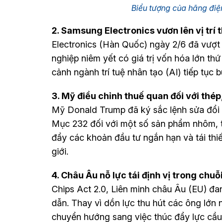
Biểu tượng của hãng điệ
2. Samsung Electronics vươn lên vị trí th
Electronics (Hàn Quốc) ngày 2/6 đã vượt
nghiệp niêm yết có giá trị vốn hóa lớn th
cảnh ngành trí tuệ nhân tạo (AI) tiếp tục 
3. Mỹ điều chỉnh thuế quan đối với thé
Mỹ Donald Trump đã ký sắc lệnh sửa đổi c
Mục 232 đối với một số sản phẩm nhôm, 
đẩy các khoản đầu tư ngắn hạn và tái thiế
giới.
4. Châu Âu nỗ lực tái định vị trong chuỗ
Chips Act 2.0, Liên minh châu Âu (EU) đa
dẫn. Thay vì dồn lực thu hút các ông lớn
chuyển hướng sang việc thúc đẩy lực cầu 