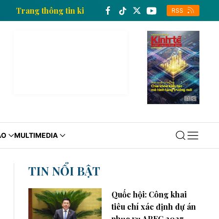
Việt Nam
Trang thông tin kinh tế của Thông tấn xã 
RSS
ÁO
MULTIMEDIA
TIN NỔI BẬT
Quốc hội: Công khai
tiêu chí xác định dự án
phục vụ APEC 2027