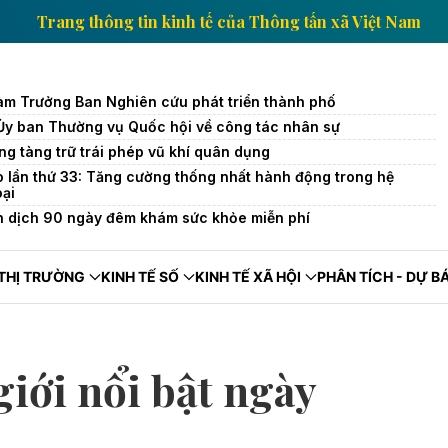
 Việt Nam
Trang thông tin kinh tế của Thông tấn xã 
àm Trưởng Ban Nghiên cứu phát triển thành phố
 Ủy ban Thường vụ Quốc hội về công tác nhân sự
ng tàng trữ trái phép vũ khí quân dụng
o lần thứ 33: Tăng cường thống nhất hành động trong hệ
oại
n dịch 90 ngày đêm khám sức khỏe miễn phí
THỊ TRƯỜNG
KINH TẾ SỐ
KINH TẾ XÃ HỘI
PHÂN TÍCH - DỰ B
giới nổi bật ngày