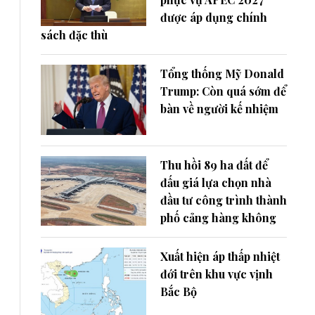
được áp dụng chính
sách đặc thù
Tổng thống Mỹ Donald
Trump: Còn quá sớm để
bàn về người kế nhiệm
Thu hồi 89 ha đất để
đấu giá lựa chọn nhà
đầu tư công trình thành
phố cảng hàng không
Xuất hiện áp thấp nhiệt
đới trên khu vực vịnh
Bắc Bộ