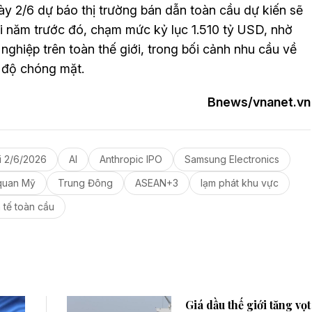
 2/6 dự báo thị trường bán dẫn toàn cầu dự kiến sẽ
 năm trước đó, chạm mức kỷ lục 1.510 tỷ USD, nhờ
ghiệp trên toàn thế giới, trong bối cảnh nhu cầu về
c độ chóng mặt.
Bnews/vnanet.vn
ới 2/6/2026
AI
Anthropic IPO
Samsung Electronics
quan Mỹ
Trung Đông
ASEAN+3
lạm phát khu vực
 tế toàn cầu
Giá dầu thế giới tăng vọt