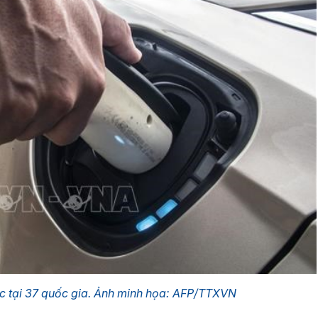
ục tại 37 quốc gia. Ảnh minh họa: AFP/TTXVN