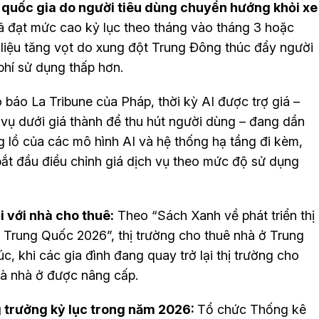
37 quốc gia do người tiêu dùng chuyển hướng khỏi xe
đã đạt mức cao kỷ lục theo tháng vào tháng 3 hoặc
n liệu tăng vọt do xung đột Trung Đông thúc đẩy người
 phí sử dụng thấp hơn.
báo La Tribune của Pháp, thời kỳ AI được trợ giá –
vụ dưới giá thành để thu hút người dùng – đang dần
g lồ của các mô hình AI và hệ thống hạ tầng đi kèm,
t đầu điều chỉnh giá dịch vụ theo mức độ sử dụng
i với nhà cho thuê:
Theo “Sách Xanh về phát triển thị
ị Trung Quốc 2026”, thị trường cho thuê nhà ở Trung
c, khi các gia đình đang quay trở lại thị trường cho
và nhà ở được nâng cấp.
ng trưởng kỷ lục trong năm 2026:
Tổ chức Thống kê