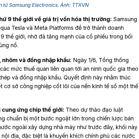
n tử Samsung Electronics. Ảnh: TTXVN
ứ 9 thế giới về giá trị vốn hóa thị trường:
Samsung
 qua Tesla và Meta Platforms để trở thành doanh
ứ 9 thế giới, nhờ đà tăng mạnh của cổ phiếu trong bối
bùng nổ.
p, nhôm và đồng nhập khẩu:
Ngày 1/6, Tổng thống
ác mức thuế quan liên quan tới an ninh quốc gia theo
thép và đồng nhập khẩu. Quyết định này nhằm thúc
t cơ sở công nghiệp cốt lõi của nền kinh tế số một thế
i cung ứng chip thế giới:
Theo dự thảo đạo luật
ng chuẩn bị một bước ngoặt lớn trong chiến lược bán
 nước ngoài xây dựng nhà máy như trước đây, khối này
nội địa, đặc biệt là khuyến khích chính phủ các nước