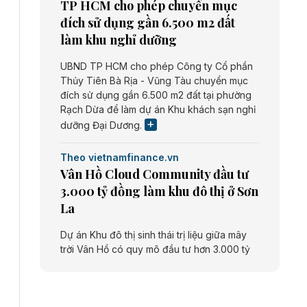
TP HCM cho phép chuyển mục
đích sử dụng gần 6.500 m2 đất
làm khu nghỉ dưỡng
UBND TP HCM cho phép Công ty Cổ phần
Thủy Tiên Bà Rịa - Vũng Tàu chuyển mục
đích sử dụng gần 6.500 m2 đất tại phường
Rạch Dừa để làm dự án Khu khách sạn nghỉ
dưỡng Đại Dương.
Theo vietnamfinance.vn
Vân Hồ Cloud Community đầu tư
3.000 tỷ đồng làm khu đô thị ở Sơn
La
Dự án Khu đô thị sinh thái trị liệu giữa mây
trời Vân Hồ có quy mô đầu tư hơn 3.000 tỷ
đồng do Công ty cổ phần Vân Hồ Cloud
Community thực hiện.