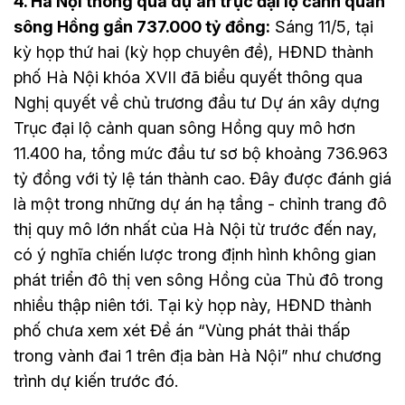
4. Hà Nội thông qua dự án trục đại lộ cảnh quan
sông Hồng gần 737.000 tỷ đồng:
Sáng 11/5, tại
kỳ họp thứ hai (kỳ họp chuyên đề), HĐND thành
phố Hà Nội khóa XVII đã biểu quyết thông qua
Nghị quyết về chủ trương đầu tư Dự án xây dựng
Trục đại lộ cảnh quan sông Hồng quy mô hơn
11.400 ha, tổng mức đầu tư sơ bộ khoảng 736.963
tỷ đồng với tỷ lệ tán thành cao. Đây được đánh giá
là một trong những dự án hạ tầng - chỉnh trang đô
thị quy mô lớn nhất của Hà Nội từ trước đến nay,
có ý nghĩa chiến lược trong định hình không gian
phát triển đô thị ven sông Hồng của Thủ đô trong
nhiều thập niên tới. Tại kỳ họp này, HĐND thành
phố chưa xem xét Đề án “Vùng phát thải thấp
trong vành đai 1 trên địa bàn Hà Nội” như chương
trình dự kiến trước đó.