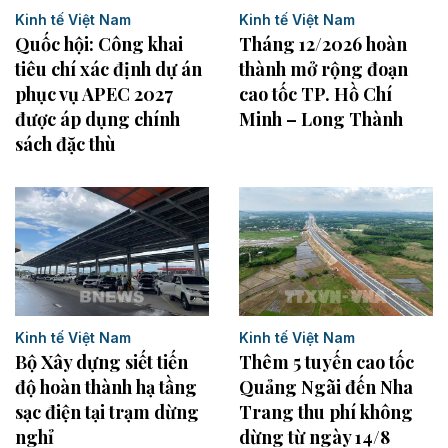
Kinh tế Việt Nam
Kinh tế Việt Nam
Quốc hội: Công khai
Tháng 12/2026 hoàn
tiêu chí xác định dự án
thành mở rộng đoạn
phục vụ APEC 2027
cao tốc TP. Hồ Chí
được áp dụng chính
Minh – Long Thành
sách đặc thù
Kinh tế Việt Nam
Kinh tế Việt Nam
Bộ Xây dựng siết tiến
Thêm 5 tuyến cao tốc
độ hoàn thành hạ tầng
Quảng Ngãi đến Nha
sạc điện tại trạm dừng
Trang thu phí không
nghỉ
dừng từ ngày 14/8