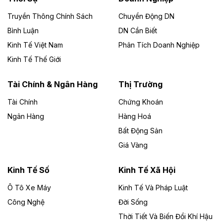
Dự án Nhà máy xử lý rác và phát điện Bắc Giang do
Công ty TNHH Năng lượng môi trường Bắc Giang làm
Truyền Thông Chính Sách
Chuyển Động DN
chủ đầu tư, có tổng mức đầu tư 1.866 tỷ đồng.
Bình Luận
DN Cần Biết
Kinh Tế Việt Nam
Phân Tích Doanh Nghiệp
Theo vietnamfinance.vn
Đức Long Gia Lai mở rộng ‘hệ sinh thái’
Kinh Tế Thế Giới
năng lượng với loạt dự án nghìn tỷ ở Gia
Lai
Tài Chính & Ngân Hàng
Thị Trường
Tài Chính
Chứng Khoán
Bốn doanh nghiệp có sự góp vốn của Công ty Cổ
phần Tập đoàn Đức Long Gia Lai (HoSE: DLG) được
Ngân Hàng
Hàng Hoá
chấp thuận đầu tư 4 dự án điện gió và điện mặt trời tại
Bất Động Sản
Gia Lai với tổng vốn hơn 4.750 tỷ đồng.
Giá Vàng
Theo vnexpress.net
Đồng Nai cho thuê gần 59 ha đất làm khu
Kinh Tế Số
Kinh Tế Xã Hội
công nghiệp ở Long Thành
Ô Tô Xe Máy
Kinh Tế Và Pháp Luật
Công Nghệ
UBND TP Đồng Nai cho Công ty Amata thuê gần 59 ha
Đời Sống
đất để đầu tư khu công nghiệp công nghệ cao Long
Thời Tiết Và Biến Đổi Khí Hậu