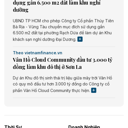
dụng gần 6.500 m2 đất làm khu nghỉ
dưỡng
UBND TP HCM cho phép Công ty Cổ phần Thủy Tiên
Bà Rịa - Vũng Tàu chuyển mục đích sử dụng gần
6.500 m2 đất tại phường Rạch Dừa để làm dự án Khu
khách sạn nghỉ dưỡng Đại Dương.
Theo vietnamfinance.vn
Vân Hồ Cloud Community đầu tư 3.000 tỷ
đồng làm khu đô thị ở Sơn La
Dự án Khu đô thị sinh thái trị liệu giữa mây trời Vân Hồ
có quy mô đầu tư hơn 3.000 tỷ đồng do Công ty cổ
phần Vân Hồ Cloud Community thực hiện.
Theo vietnamfinance.vn
Năng lượng môi trường Bắc Giang đầu tư
nhà máy điện rác 1.866 tỷ đồng
Thời Sự
Doanh Nghiệp