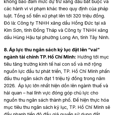
không bảo đảm mức dự trữ xăng dầu bắt buộc và
các hành vi vi phạm khác theo quy định của pháp
luật. Tổng số tiền xử phạt lên tới 320 triệu đồng.
Đó là: Công ty TNHH xăng dầu Hồng Đức tại xã
Kim Sơn, tỉnh Đồng Tháp và Công ty TNHH xăng
dầu Hùng Hậu tại phường Long An, tỉnh Tây Ninh.
8. Áp lực thu ngân sách kỷ lục đặt lên “vai”
ngành tài chính TP. Hồ Chí Minh:
Hướng tới mục
tiêu tăng trưởng kinh tế hai con số và mở rộng
nguồn lực đầu tư phát triển, TP. Hồ Chí Minh phấn
đấu thu ngân sách đạt 1 triệu tỷ đồng trong năm
2026. Áp lực lớn nhất hiện dồn lên ngành thuế và
hải quan – hai lĩnh vực đóng góp chủ lực cho
nguồn thu ngân sách thành phố. Để hiện thực hóa
mục tiêu thu ngân sách kỷ lục, TP. Hồ Chí Minh sẽ
đẩy nhanh tiến độ đấu giá quyền sử dụng đất,