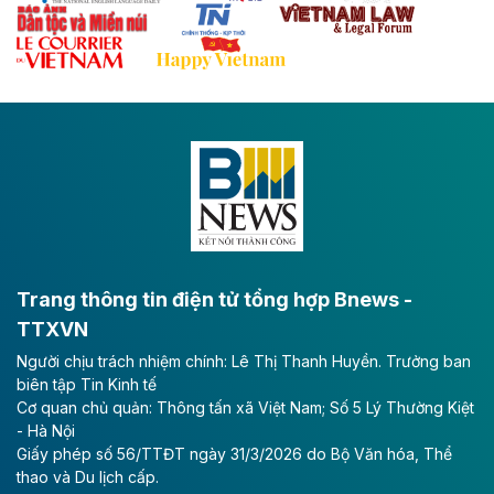
Theo baodautu.vn
Đề xuất đầu tư 11.500 tỷ đồng xây dựng cao
tốc CT.11 qua Ninh Bình
Dự án đầu tư tuyến cao tốc CT.11, đoạn Liêm Tuyền -
Đông A dài khoảng 25,1 km được kỳ vọng sẽ tạo động
lực phát triển kinh tế - xã hội khu vực phía Nam đồng
bằng sông Hồng.
Theo baodautu.vn
ACV rót gần 40 ngàn tỷ đồng vào sân bay
Long Thành
Trang thông tin điện tử tổng hợp Bnews -
TTXVN
Tổng công ty Cảng hàng không Việt Nam - CTCP
Người chịu trách nhiệm chính: Lê Thị Thanh Huyền. Trưởng ban
(ACV) vừa lập kỷ lục mới về lợi nhuận trong quý
biên tập Tin Kinh tế
II/2026.
Cơ quan chủ quản: Thông tấn xã Việt Nam; Số 5 Lý Thường Kiệt
- Hà Nội
Theo baodautu.vn
Giấy phép số 56/TTĐT ngày 31/3/2026 do Bộ Văn hóa, Thể
Vinaconex lập đỉnh doanh thu
thao và Du lịch cấp.