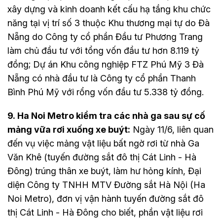
xây dựng và kinh doanh kết cấu hạ tầng khu chức
năng tại vị trí số 3 thuộc Khu thương mại tự do Đà
Nẵng do Công ty cổ phần Đầu tư Phương Trang
làm chủ đầu tư với tổng vốn đầu tư hơn 8.119 tỷ
đồng; Dự án Khu công nghiệp FTZ Phú Mỹ 3 Đà
Nẵng có nhà đầu tư là Công ty cổ phần Thanh
Bình Phú Mỹ với rổng vốn đầu tư 5.338 tỷ đồng.
9. Ha Noi Metro kiểm tra các nhà ga sau sự cố
mảng vữa rơi xuống xe buýt:
Ngày 11/6, liên quan
đến vụ việc mảng vật liệu bất ngờ rơi từ nhà Ga
Văn Khê (tuyến đường sắt đô thị Cát Linh - Hà
Đông) trúng thân xe buýt, làm hư hỏng kính, Đại
diện Công ty TNHH MTV Đường sắt Hà Nội (Ha
Noi Metro), đơn vị vận hành tuyến đường sắt đô
thị Cát Linh - Hà Đông cho biết, phần vật liệu rơi