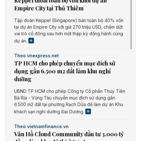
Keppel thoái toàn bộ vốn khỏi dự án
Empire City tại Thủ Thiêm
Tập đoàn Keppel (Singapore) bán toàn bộ 40% vốn
tại dự án Empire City với giá 270 triệu USD, chấm dứt
vai trò cổ đông sau hơn một thập kỷ đồng hành cùng
dự án.
Theo vnexpress.net
TP HCM cho phép chuyển mục đích sử
dụng gần 6.500 m2 đất làm khu nghỉ
dưỡng
UBND TP HCM cho phép Công ty Cổ phần Thủy Tiên
Bà Rịa - Vũng Tàu chuyển mục đích sử dụng gần
6.500 m2 đất tại phường Rạch Dừa để làm dự án Khu
khách sạn nghỉ dưỡng Đại Dương.
Theo vietnamfinance.vn
Vân Hồ Cloud Community đầu tư 3.000 tỷ