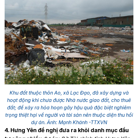
Khu đất thuộc thôn Ao, xã Lạc Đạo, đã xây dựng và
hoạt động khi chưa được Nhà nước giao đất, cho thuê
đất; để xảy ra hỏa hoạn gây hậu quả đặc biệt nghiêm
trọng thiệt hại về người và tài sản nên thuộc diện thu hồi
dự án. Ảnh: Mạnh Khánh -TTXVN
4. Hưng Yên đề nghị đưa ra khỏi danh mục đầu