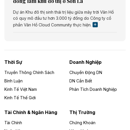
đồng làm khu đô thị ở Sơn La
Dự án Khu đô thị sinh thái trị liệu giữa mây trời Vân Hồ
có quy mô đầu tư hơn 3.000 tỷ đồng do Công ty cổ
phần Vân Hồ Cloud Community thực hiện.
Theo vietnamfinance.vn
Năng lượng môi trường Bắc Giang đầu tư
nhà máy điện rác 1.866 tỷ đồng
Thời Sự
Doanh Nghiệp
Dự án Nhà máy xử lý rác và phát điện Bắc Giang do
Công ty TNHH Năng lượng môi trường Bắc Giang làm
Truyền Thông Chính Sách
Chuyển Động DN
chủ đầu tư, có tổng mức đầu tư 1.866 tỷ đồng.
Bình Luận
DN Cần Biết
Kinh Tế Việt Nam
Phân Tích Doanh Nghiệp
Theo vietnamfinance.vn
Đức Long Gia Lai mở rộng ‘hệ sinh thái’
Kinh Tế Thế Giới
năng lượng với loạt dự án nghìn tỷ ở Gia
Lai
Tài Chính & Ngân Hàng
Thị Trường
Tài Chính
Chứng Khoán
Bốn doanh nghiệp có sự góp vốn của Công ty Cổ
phần Tập đoàn Đức Long Gia Lai (HoSE: DLG) được