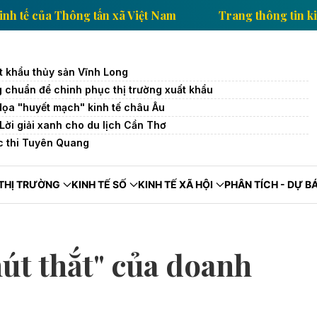
 thông tin kinh tế của Thông tấn xã Việt Nam
Trang
t khẩu thủy sản Vĩnh Long
 chuẩn để chinh phục thị trường xuất khẩu
dọa "huyết mạch" kinh tế châu Âu
 Lời giải xanh cho du lịch Cần Thơ
c thi Tuyên Quang
THỊ TRƯỜNG
KINH TẾ SỐ
KINH TẾ XÃ HỘI
PHÂN TÍCH - DỰ B
nút thắt" của doanh