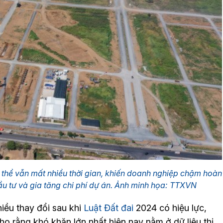
ụ thể vẫn mất nhiều thời gian, khiến doanh nghiệp chậm hoàn
 đầu tư và gia tăng chi phí dự án. Ảnh minh họa: TTXVN
hiều thay đổi sau khi
Luật Đất đai
2024 có hiệu lực,
ho rằng khó khăn lớn nhất hiện nay nằm ở dữ liệu thị