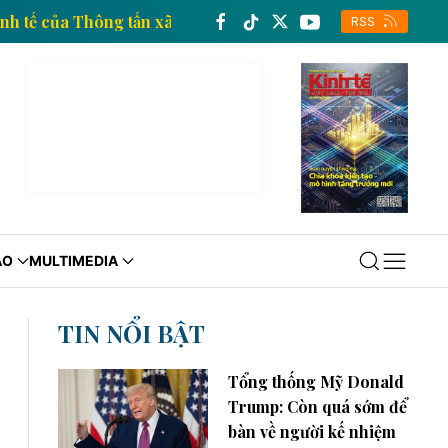
 thông tin kinh tế của Thông tấn xã Việt Nam
Trang 
RSS
ÁO
MULTIMEDIA
TIN NỔI BẬT
Tổng thống Mỹ Donald
Trump: Còn quá sớm để
bàn về người kế nhiệm