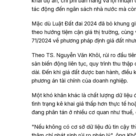
khai dự án, chi phí bán hàng và lợi nhuận 
tác động đến ngân sách nhà nước mà còn 
Mặc dù Luật Đất đai 2024 đã bỏ khung gi
theo hướng tiệm cận giá thị trường, cùng 
71/2024 về phương pháp định giá đất nhưn
Theo TS. Nguyễn Văn Khôi, rủi ro đầu tiên 
sản biến động liên tục, quy trình thu thập
dài. Đến khi giá đất được ban hành, điều 
phương án tài chính của doanh nghiệp.
Một khó khăn khác là chất lượng dữ liệu đ
tình trạng kê khai giá thấp hơn thực tế ho
đang phân tán ở nhiều cơ quan như thuế, 
"Nếu không có cơ sở dữ liệu đủ tin cậy th
thậm chí phát sinh rủi ro pháp lý", ông Khô