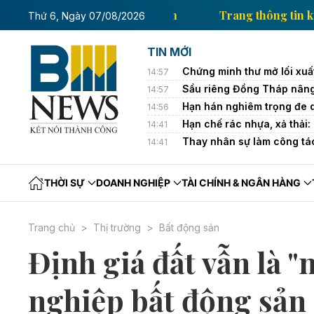
g thông tin kinh tế của Thông tấn xã Việt Nam
Trang
Thứ 6, Ngày 07/08/2026
TIN MỚI
Chứng minh thư mở lối xuấ
14:57
Sầu riêng Đồng Tháp nâng
14:57
Hạn hán nghiêm trọng đe 
14:56
Hạn chế rác nhựa, xả thải:
14:41
Thay nhân sự làm công tá
14:41
THỜI SỰ
DOANH NGHIỆP
TÀI CHÍNH & NGÂN HÀNG
Trang chủ
Thị trường
Bất động sản
Định giá đất vẫn là "
nghiệp bất động sản