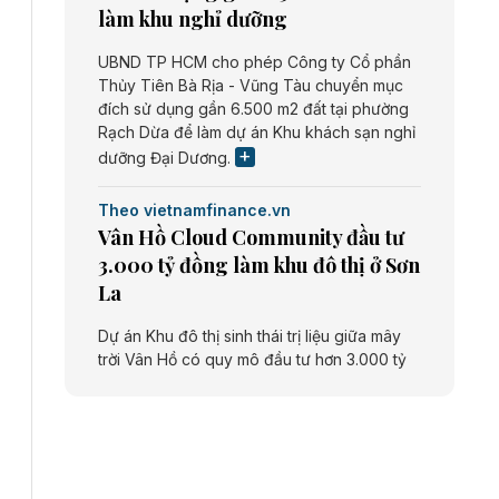
làm khu nghỉ dưỡng
UBND TP HCM cho phép Công ty Cổ phần
Thủy Tiên Bà Rịa - Vũng Tàu chuyển mục
đích sử dụng gần 6.500 m2 đất tại phường
Rạch Dừa để làm dự án Khu khách sạn nghỉ
dưỡng Đại Dương.
Theo vietnamfinance.vn
Vân Hồ Cloud Community đầu tư
3.000 tỷ đồng làm khu đô thị ở Sơn
La
Dự án Khu đô thị sinh thái trị liệu giữa mây
trời Vân Hồ có quy mô đầu tư hơn 3.000 tỷ
đồng do Công ty cổ phần Vân Hồ Cloud
Community thực hiện.
Theo vietnamfinance.vn
Năng lượng môi trường Bắc Giang