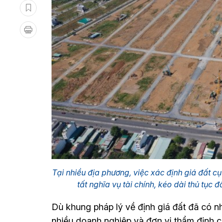
Tại nhiều địa phương, việc xác định giá đất c
tất nghĩa vụ tài chính, kéo dài thủ tục
Dù khung pháp lý về định giá đất đã có n
nhiều doanh nghiệp và đơn vị thẩm định c