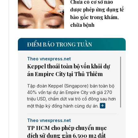
Chưa có cơ sở nào
được phép ứng dụng tế
bào gốc trong khám,
chữa bệnh
ĐIỂM BÁO TRONG TUẦN
Theo vnexpress.net
Keppel thoái toàn bộ vốn khỏi dự
án Empire City tại Thủ Thiêm
Tập đoàn Keppel (Singapore) bán toàn bộ
40% vốn tại dự án Empire City với giá 270
triệu USD, chấm dứt vai trò cổ đông sau hơn
một thập kỷ đồng hành cùng dự án.
Theo vnexpress.net
TP HCM cho phép chuyển mục
đích sử dụng gần 6.500 m2 đất