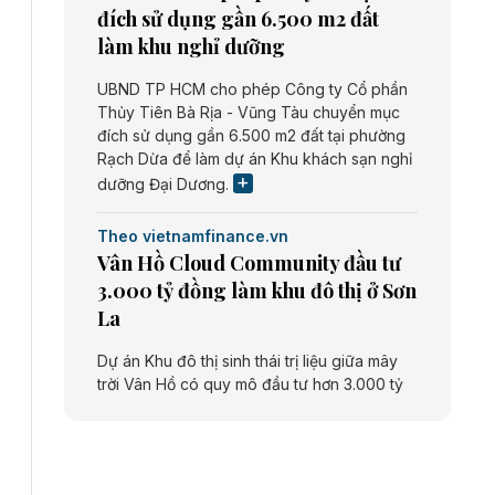
đích sử dụng gần 6.500 m2 đất
làm khu nghỉ dưỡng
UBND TP HCM cho phép Công ty Cổ phần
Thủy Tiên Bà Rịa - Vũng Tàu chuyển mục
đích sử dụng gần 6.500 m2 đất tại phường
Rạch Dừa để làm dự án Khu khách sạn nghỉ
dưỡng Đại Dương.
Theo vietnamfinance.vn
Vân Hồ Cloud Community đầu tư
3.000 tỷ đồng làm khu đô thị ở Sơn
La
Dự án Khu đô thị sinh thái trị liệu giữa mây
trời Vân Hồ có quy mô đầu tư hơn 3.000 tỷ
đồng do Công ty cổ phần Vân Hồ Cloud
Community thực hiện.
Theo vietnamfinance.vn