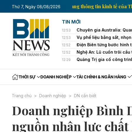
 kinh tế của Thông tấn xã Việt Nam
Trang thông tin
Thứ 7, Ngày 08/08/2026
TIN MỚI
Chuyên gia Australia: Quan
12:53
Vụ phế liệu bằng sắt, nhọn 
12:53
Điện Biên từng bước hình t
12:52
Nghệ An: Lũ cuốn trôi cầu
12:52
Quảng Trị gia cố công trì
12:29
THỜI SỰ
DOANH NGHIỆP
TÀI CHÍNH & NGÂN HÀNG
Trang chủ
Doanh nghiệp
DN cần biết
Doanh nghiệp Bình D
nguồn nhân lực chất