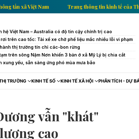
 kinh tế của Thông tấn xã Việt Nam
Trang thông tin 
 hệ Việt Nam – Australia có độ tin cậy chính trị cao
rơi trên cao tốc: Tài xế xe chở phế liệu mắc nhiều lỗi vi phạm
hành thị trường tín chỉ các-bon rừng
 tạm trên sông Nậm Nơn khiến 3 bản ở xã Mỹ Lý bị chia cắt
nh xung yếu, sẵn sàng ứng phó mùa mưa bão
THỊ TRƯỜNG
KINH TẾ SỐ
KINH TẾ XÃ HỘI
PHÂN TÍCH - DỰ B
ương vẫn "khát"
 lượng cao