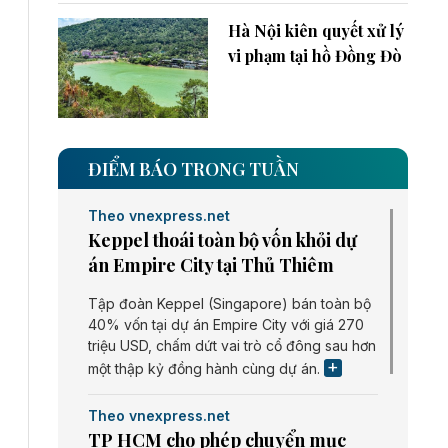
Hà Nội kiên quyết xử lý
vi phạm tại hồ Đồng Đò
ĐIỂM BÁO TRONG TUẦN
Theo vnexpress.net
Keppel thoái toàn bộ vốn khỏi dự
án Empire City tại Thủ Thiêm
Tập đoàn Keppel (Singapore) bán toàn bộ
40% vốn tại dự án Empire City với giá 270
triệu USD, chấm dứt vai trò cổ đông sau hơn
một thập kỷ đồng hành cùng dự án.
Theo vnexpress.net
TP HCM cho phép chuyển mục