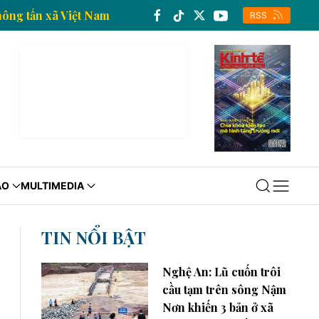
kinh tế của Thông tấn xã Việt Nam
Trang thông tin 
RSS
ÁO
MULTIMEDIA
TIN NỔI BẬT
Nghệ An: Lũ cuốn trôi
cầu tạm trên sông Nậm
Nơn khiến 3 bản ở xã