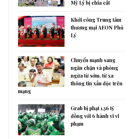
Mỹ Lý bị chia cắt
Khởi công Trung tâm
thương mại AEON Phủ
Lý
Chuyển mạnh sang
ngăn chặn và phòng
ngừa từ sớm, từ xa
thông tin xấu độc trên
mạng
Grab bị phạt 1,36 tỷ
đồng với 6 hành vi vi
phạm