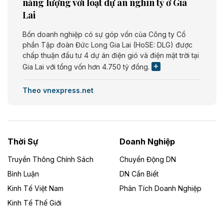
năng lượng với loạt dự án nghìn tỷ ở Gia
Lai
Bốn doanh nghiệp có sự góp vốn của Công ty Cổ
phần Tập đoàn Đức Long Gia Lai (HoSE: DLG) được
chấp thuận đầu tư 4 dự án điện gió và điện mặt trời tại
Gia Lai với tổng vốn hơn 4.750 tỷ đồng.
Theo vnexpress.net
Đồng Nai cho thuê gần 59 ha đất làm khu
công nghiệp ở Long Thành
UBND TP Đồng Nai cho Công ty Amata thuê gần 59 ha
Thời Sự
Doanh Nghiệp
đất để đầu tư khu công nghiệp công nghệ cao Long
Thành, thời hạn đến 2065.
Truyền Thông Chính Sách
Chuyển Động DN
Bình Luận
DN Cần Biết
Theo baodautu.vn
Kinh Tế Việt Nam
Phân Tích Doanh Nghiệp
Đề xuất hỗ trợ 20.000 tỷ đồng làm cao tốc
Kinh Tế Thế Giới
Thái Nguyên - Lạng Sơn
Tuyến cao tốc Thái Nguyên - Lạng Sơn khi hình thành