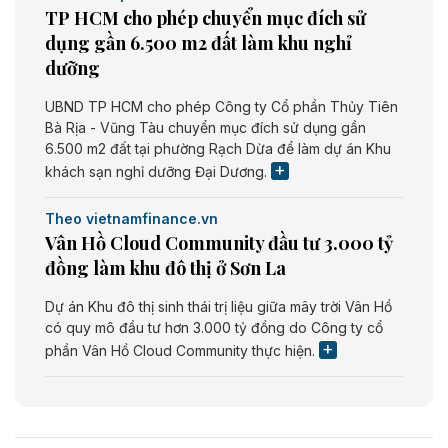
TP HCM cho phép chuyển mục đích sử
dụng gần 6.500 m2 đất làm khu nghỉ
dưỡng
UBND TP HCM cho phép Công ty Cổ phần Thủy Tiên
Bà Rịa - Vũng Tàu chuyển mục đích sử dụng gần
6.500 m2 đất tại phường Rạch Dừa để làm dự án Khu
khách sạn nghỉ dưỡng Đại Dương.
Theo vietnamfinance.vn
Vân Hồ Cloud Community đầu tư 3.000 tỷ
đồng làm khu đô thị ở Sơn La
Dự án Khu đô thị sinh thái trị liệu giữa mây trời Vân Hồ
có quy mô đầu tư hơn 3.000 tỷ đồng do Công ty cổ
phần Vân Hồ Cloud Community thực hiện.
Theo vietnamfinance.vn
Năng lượng môi trường Bắc Giang đầu tư
nhà máy điện rác 1.866 tỷ đồng