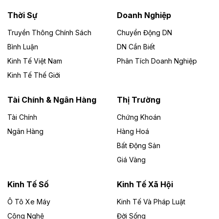
Thời Sự
Doanh Nghiệp
Dự án Nhà máy xử lý rác và phát điện Bắc Giang do
Công ty TNHH Năng lượng môi trường Bắc Giang làm
Truyền Thông Chính Sách
Chuyển Động DN
chủ đầu tư, có tổng mức đầu tư 1.866 tỷ đồng.
Bình Luận
DN Cần Biết
Kinh Tế Việt Nam
Phân Tích Doanh Nghiệp
Theo vietnamfinance.vn
Đức Long Gia Lai mở rộng ‘hệ sinh thái’
Kinh Tế Thế Giới
năng lượng với loạt dự án nghìn tỷ ở Gia
Lai
Tài Chính & Ngân Hàng
Thị Trường
Tài Chính
Chứng Khoán
Bốn doanh nghiệp có sự góp vốn của Công ty Cổ
phần Tập đoàn Đức Long Gia Lai (HoSE: DLG) được
Ngân Hàng
Hàng Hoá
chấp thuận đầu tư 4 dự án điện gió và điện mặt trời tại
Bất Động Sản
Gia Lai với tổng vốn hơn 4.750 tỷ đồng.
Giá Vàng
Theo vnexpress.net
Đồng Nai cho thuê gần 59 ha đất làm khu
Kinh Tế Số
Kinh Tế Xã Hội
công nghiệp ở Long Thành
Ô Tô Xe Máy
Kinh Tế Và Pháp Luật
Công Nghệ
UBND TP Đồng Nai cho Công ty Amata thuê gần 59 ha
Đời Sống