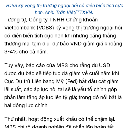
VCBS kỳ vọng thị trường ngoại hối có diễn biến tích cực
hơn. Ảnh: Trần Việt/TTXVN.
Tương tự, Công ty TNHH Chứng khoán
Vietcombank (VCBS) kỳ vọng thị trường ngoại hối
có diễn biến tích cực hơn khi những căng thẳng
thương mại tạm dịu, dự báo VND giảm giá khoảng
3-4% cho cả năm.
Tuy vậy, báo cáo của MBS cho rằng dù USD
được dự báo sẽ tiếp tục đà giảm về cuối năm khi
Cục Dự trữ Liên bang Mỹ (Fed) bắt đầu cắt giảm
lãi suất, các áp lực nội tại sẽ là yếu tố chính góp
phần làm tăng áp lực lên tỷ giá; trong đó nổi bật là
hai động lực chính.
Thứ nhất, hoạt động xuất khẩu có thể chậm lại.
MBS chỉ rõ doanh nghiệp đã phần lớn hoàn tất