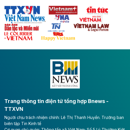
sẽ trở thành trục giao thông chiến lược, kết nối tỉnh
Thái Nguyên và các tỉnh trung du, miền núi phía Bắc
với hệ thống cửa khẩu quốc tế tại Lạng Sơn.
Theo baodautu.vn
Đề xuất đầu tư 11.500 tỷ đồng xây dựng cao
tốc CT.11 qua Ninh Bình
Dự án đầu tư tuyến cao tốc CT.11, đoạn Liêm Tuyền -
Đông A dài khoảng 25,1 km được kỳ vọng sẽ tạo động
lực phát triển kinh tế - xã hội khu vực phía Nam đồng
bằng sông Hồng.
Theo baodautu.vn
ACV rót gần 40 ngàn tỷ đồng vào sân bay
Long Thành
Trang thông tin điện tử tổng hợp Bnews -
TTXVN
Tổng công ty Cảng hàng không Việt Nam - CTCP
Người chịu trách nhiệm chính: Lê Thị Thanh Huyền. Trưởng ban
(ACV) vừa lập kỷ lục mới về lợi nhuận trong quý
biên tập Tin Kinh tế
II/2026.
Cơ quan chủ quản: Thông tấn xã Việt Nam; Số 5 Lý Thường Kiệt