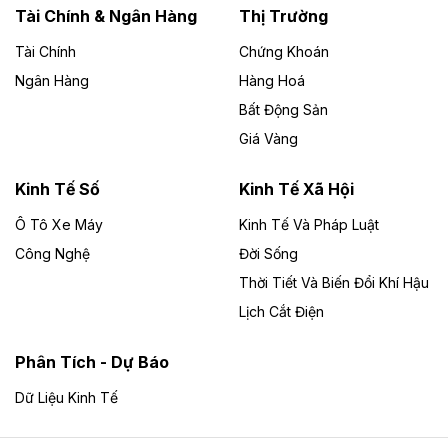
Lai
Tài Chính & Ngân Hàng
Thị Trường
Tài Chính
Chứng Khoán
Bốn doanh nghiệp có sự góp vốn của Công ty Cổ
phần Tập đoàn Đức Long Gia Lai (HoSE: DLG) được
Ngân Hàng
Hàng Hoá
chấp thuận đầu tư 4 dự án điện gió và điện mặt trời tại
Bất Động Sản
Gia Lai với tổng vốn hơn 4.750 tỷ đồng.
Giá Vàng
Theo vnexpress.net
Đồng Nai cho thuê gần 59 ha đất làm khu
Kinh Tế Số
Kinh Tế Xã Hội
công nghiệp ở Long Thành
Ô Tô Xe Máy
Kinh Tế Và Pháp Luật
Công Nghệ
UBND TP Đồng Nai cho Công ty Amata thuê gần 59 ha
Đời Sống
đất để đầu tư khu công nghiệp công nghệ cao Long
Thời Tiết Và Biến Đổi Khí Hậu
Thành, thời hạn đến 2065.
Lịch Cắt Điện
Theo baodautu.vn
Phân Tích - Dự Báo
Đề xuất hỗ trợ 20.000 tỷ đồng làm cao tốc
Thái Nguyên - Lạng Sơn
Dữ Liệu Kinh Tế
Tuyến cao tốc Thái Nguyên - Lạng Sơn khi hình thành