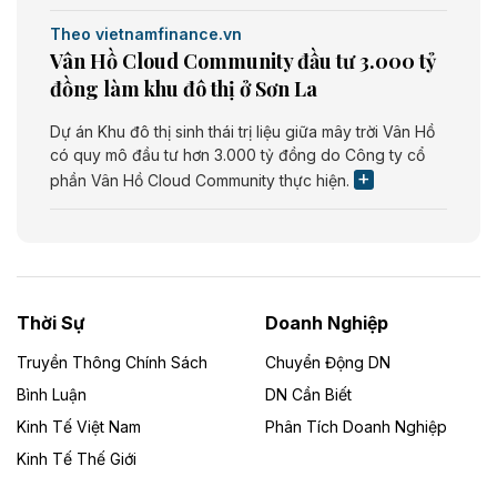
Theo vietnamfinance.vn
Vân Hồ Cloud Community đầu tư 3.000 tỷ
đồng làm khu đô thị ở Sơn La
Dự án Khu đô thị sinh thái trị liệu giữa mây trời Vân Hồ
có quy mô đầu tư hơn 3.000 tỷ đồng do Công ty cổ
phần Vân Hồ Cloud Community thực hiện.
Theo vietnamfinance.vn
Năng lượng môi trường Bắc Giang đầu tư
nhà máy điện rác 1.866 tỷ đồng
Thời Sự
Doanh Nghiệp
Dự án Nhà máy xử lý rác và phát điện Bắc Giang do
Công ty TNHH Năng lượng môi trường Bắc Giang làm
Truyền Thông Chính Sách
Chuyển Động DN
chủ đầu tư, có tổng mức đầu tư 1.866 tỷ đồng.
Bình Luận
DN Cần Biết
Kinh Tế Việt Nam
Phân Tích Doanh Nghiệp
Theo vietnamfinance.vn
Đức Long Gia Lai mở rộng ‘hệ sinh thái’
Kinh Tế Thế Giới
năng lượng với loạt dự án nghìn tỷ ở Gia