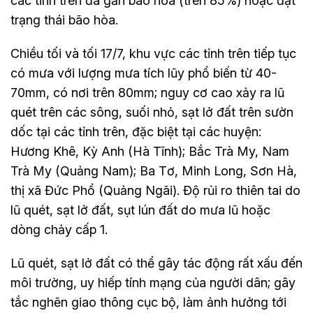
các tỉnh trên đã gần bão hòa (trên 85%) hoặc đạt
trạng thái bão hòa.
Chiều tối và tối 17/7, khu vực các tỉnh trên tiếp tục
có mưa với lượng mưa tích lũy phổ biến từ 40-
70mm, có nơi trên 80mm; nguy cơ cao xảy ra lũ
quét trên các sông, suối nhỏ, sạt lở đất trên sườn
dốc tại các tỉnh trên, đặc biệt tại các huyện:
Hương Khê, Kỳ Anh (Hà Tĩnh); Bắc Trà My, Nam
Trà My (Quảng Nam); Ba Tơ, Minh Long, Sơn Hà,
thị xã Đức Phổ (Quảng Ngãi). Độ rủi ro thiên tai do
lũ quét, sạt lở đất, sụt lún đất do mưa lũ hoặc
dòng chảy cấp 1.
Lũ quét, sạt lở đất có thể gây tác động rất xấu đến
môi trường, uy hiếp tính mạng của người dân; gây
tắc nghẽn giao thông cục bộ, làm ảnh hưởng tới