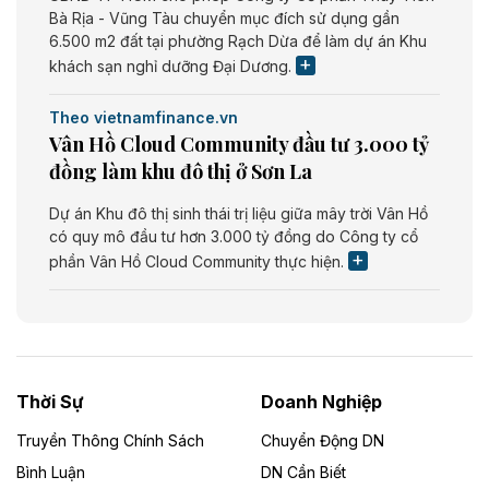
Bà Rịa - Vũng Tàu chuyển mục đích sử dụng gần
6.500 m2 đất tại phường Rạch Dừa để làm dự án Khu
khách sạn nghỉ dưỡng Đại Dương.
Theo vietnamfinance.vn
Vân Hồ Cloud Community đầu tư 3.000 tỷ
đồng làm khu đô thị ở Sơn La
Dự án Khu đô thị sinh thái trị liệu giữa mây trời Vân Hồ
có quy mô đầu tư hơn 3.000 tỷ đồng do Công ty cổ
phần Vân Hồ Cloud Community thực hiện.
Theo vietnamfinance.vn
Năng lượng môi trường Bắc Giang đầu tư
nhà máy điện rác 1.866 tỷ đồng
Thời Sự
Doanh Nghiệp
Dự án Nhà máy xử lý rác và phát điện Bắc Giang do
Công ty TNHH Năng lượng môi trường Bắc Giang làm
Truyền Thông Chính Sách
Chuyển Động DN
chủ đầu tư, có tổng mức đầu tư 1.866 tỷ đồng.
Bình Luận
DN Cần Biết