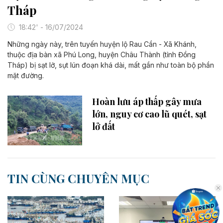
Tháp
18:42' - 16/07/2024
Những ngày này, trên tuyến huyện lộ Rau Cần - Xã Khánh,
thuộc địa bàn xã Phú Long, huyện Châu Thành (tỉnh Đồng
Tháp) bị sạt lở, sụt lún đoạn khá dài, mất gần như toàn bộ phần
mặt đường.
Hoàn lưu áp thấp gây mưa
lớn, nguy cơ cao lũ quét, sạt
lở đất
TIN CÙNG CHUYÊN MỤC