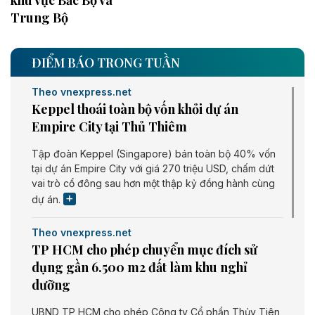
khu vực Bắc Bộ và
Trung Bộ
ĐIỂM BÁO TRONG TUẦN
Theo vnexpress.net
Keppel thoái toàn bộ vốn khỏi dự án
Empire City tại Thủ Thiêm
Tập đoàn Keppel (Singapore) bán toàn bộ 40% vốn
tại dự án Empire City với giá 270 triệu USD, chấm dứt
vai trò cổ đông sau hơn một thập kỷ đồng hành cùng
dự án.
Theo vnexpress.net
TP HCM cho phép chuyển mục đích sử
dụng gần 6.500 m2 đất làm khu nghỉ
dưỡng
UBND TP HCM cho phép Công ty Cổ phần Thủy Tiên