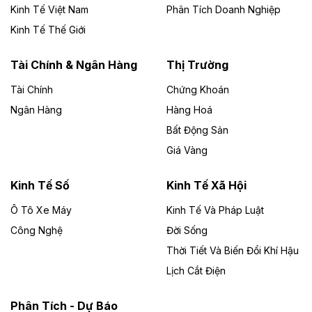
Kinh Tế Việt Nam
Phân Tích Doanh Nghiệp
Theo vietnamfinance.vn
Đức Long Gia Lai mở rộng ‘hệ sinh thái’
Kinh Tế Thế Giới
năng lượng với loạt dự án nghìn tỷ ở Gia
Lai
Tài Chính & Ngân Hàng
Thị Trường
Tài Chính
Chứng Khoán
Bốn doanh nghiệp có sự góp vốn của Công ty Cổ
phần Tập đoàn Đức Long Gia Lai (HoSE: DLG) được
Ngân Hàng
Hàng Hoá
chấp thuận đầu tư 4 dự án điện gió và điện mặt trời tại
Bất Động Sản
Gia Lai với tổng vốn hơn 4.750 tỷ đồng.
Giá Vàng
Theo vnexpress.net
Đồng Nai cho thuê gần 59 ha đất làm khu
Kinh Tế Số
Kinh Tế Xã Hội
công nghiệp ở Long Thành
Ô Tô Xe Máy
Kinh Tế Và Pháp Luật
Công Nghệ
UBND TP Đồng Nai cho Công ty Amata thuê gần 59 ha
Đời Sống
đất để đầu tư khu công nghiệp công nghệ cao Long
Thời Tiết Và Biến Đổi Khí Hậu
Thành, thời hạn đến 2065.
Lịch Cắt Điện
Theo baodautu.vn
Phân Tích - Dự Báo
Đề xuất hỗ trợ 20.000 tỷ đồng làm cao tốc