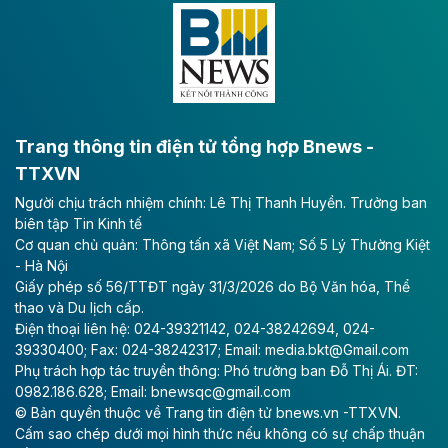
Đông A dài khoảng 25,1 km được kỳ vọng sẽ tạo động
lực phát triển kinh tế - xã hội khu vực phía Nam đồng
bằng sông Hồng.
Theo baodautu.vn
ACV rót gần 40 ngàn tỷ đồng vào sân bay
Long Thành
Trang thông tin điện tử tổng hợp Bnews -
TTXVN
Tổng công ty Cảng hàng không Việt Nam - CTCP
Người chịu trách nhiệm chính: Lê Thị Thanh Huyền. Trưởng ban
(ACV) vừa lập kỷ lục mới về lợi nhuận trong quý
biên tập Tin Kinh tế
II/2026.
Cơ quan chủ quản: Thông tấn xã Việt Nam; Số 5 Lý Thường Kiệt
- Hà Nội
Theo baodautu.vn
Giấy phép số 56/TTĐT ngày 31/3/2026 do Bộ Văn hóa, Thể
Vinaconex lập đỉnh doanh thu
thao và Du lịch cấp.
Điện thoại liên hệ: 024-39321142, 024-38242694, 024-
Tổng CTCP Xuất nhập khẩu và Xây dựng Việt Nam
39330400; Fax: 024-38242317; Email: media.bkt@Gmail.com
(Vinaconex) đã khép lại nửa đầu năm với doanh thu
Phụ trách hợp tác truyền thông: Phó trưởng ban Đỗ Thị Ái. ĐT:
thuần gần 7.268 tỷ đồng, tăng 4% so với cùng kỳ và
0982.186.628; Email: bnewsqc@gmail.com
cũng là mức cao nhất lịch sử hoạt động của doanh
© Bản quyền thuộc về Trang tin điện tử bnews.vn -TTXVN.
nghiệp.
Cấm sao chép dưới mọi hình thức nếu không có sự chấp thuận