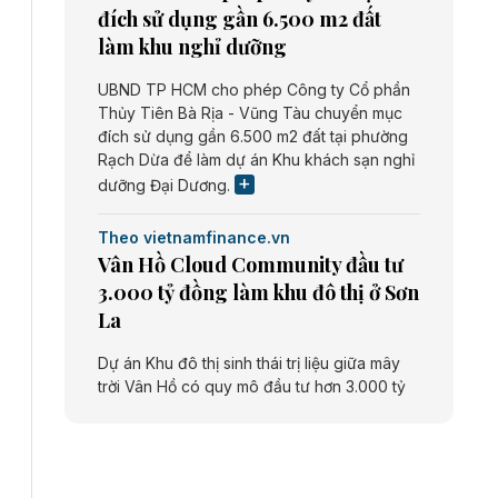
đích sử dụng gần 6.500 m2 đất
làm khu nghỉ dưỡng
UBND TP HCM cho phép Công ty Cổ phần
Thủy Tiên Bà Rịa - Vũng Tàu chuyển mục
đích sử dụng gần 6.500 m2 đất tại phường
Rạch Dừa để làm dự án Khu khách sạn nghỉ
dưỡng Đại Dương.
Theo vietnamfinance.vn
Vân Hồ Cloud Community đầu tư
3.000 tỷ đồng làm khu đô thị ở Sơn
La
Dự án Khu đô thị sinh thái trị liệu giữa mây
trời Vân Hồ có quy mô đầu tư hơn 3.000 tỷ
đồng do Công ty cổ phần Vân Hồ Cloud
Community thực hiện.
Theo vietnamfinance.vn