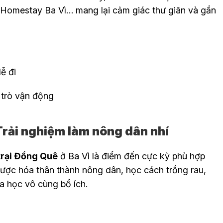
y Homestay Ba Vì… mang lại cảm giác thư giãn và gần
ễ đi
i trò vận động
Trải nghiệm làm nông dân nhí
trại Đồng Quê
ở Ba Vì là điểm đến cực kỳ phù hợp
ẽ được hóa thân thành nông dân, học cách trồng rau,
a học vô cùng bổ ích.