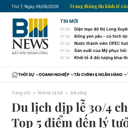
kinh tế của Thông tấn xã Việt Nam
Trang thông tin 
Thứ 7, Ngày 08/08/2026
TIN MỚI
Diện mạo đô thị Long Xuyê
07:34
Đồng yen yếu – cú hích lợ
07:34
Nước thành viên OPEC hướn
07:34
Sản xuất của Mỹ phục hồi 
07:34
Khởi tố 4 đối tượng khai t
07:34
THỜI SỰ
DOANH NGHIỆP
TÀI CHÍNH & NGÂN HÀNG
Trang chủ
Kinh tế xã hội
Đời sống
Du lịch dịp lễ 30/4 c
Top 5 điểm đến lý tư