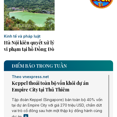
Kinh tế và pháp luật
Hà Nội kiên quyết xử lý
vi phạm tại hồ Đồng Đò
ĐIỂM BÁO TRONG TUẦN
Theo vnexpress.net
Keppel thoái toàn bộ vốn khỏi dự án
Empire City tại Thủ Thiêm
Tập đoàn Keppel (Singapore) bán toàn bộ 40% vốn
tại dự án Empire City với giá 270 triệu USD, chấm dứt
vai trò cổ đông sau hơn một thập kỷ đồng hành cùng
dự án.