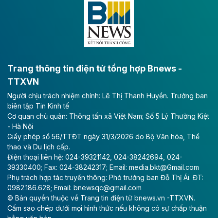
lực phát triển kinh tế - xã hội khu vực phía Nam đồng
bằng sông Hồng.
Theo baodautu.vn
ACV rót gần 40 ngàn tỷ đồng vào sân bay
Long Thành
Trang thông tin điện tử tổng hợp Bnews -
TTXVN
Tổng công ty Cảng hàng không Việt Nam - CTCP
Người chịu trách nhiệm chính: Lê Thị Thanh Huyền. Trưởng ban
(ACV) vừa lập kỷ lục mới về lợi nhuận trong quý
biên tập Tin Kinh tế
II/2026.
Cơ quan chủ quản: Thông tấn xã Việt Nam; Số 5 Lý Thường Kiệt
- Hà Nội
Theo baodautu.vn
Giấy phép số 56/TTĐT ngày 31/3/2026 do Bộ Văn hóa, Thể
Vinaconex lập đỉnh doanh thu
thao và Du lịch cấp.
Điện thoại liên hệ: 024-39321142, 024-38242694, 024-
Tổng CTCP Xuất nhập khẩu và Xây dựng Việt Nam
39330400; Fax: 024-38242317; Email: media.bkt@Gmail.com
(Vinaconex) đã khép lại nửa đầu năm với doanh thu
Phụ trách hợp tác truyền thông: Phó trưởng ban Đỗ Thị Ái. ĐT:
thuần gần 7.268 tỷ đồng, tăng 4% so với cùng kỳ và
0982.186.628; Email: bnewsqc@gmail.com
cũng là mức cao nhất lịch sử hoạt động của doanh
© Bản quyền thuộc về Trang tin điện tử bnews.vn -TTXVN.
nghiệp.
Cấm sao chép dưới mọi hình thức nếu không có sự chấp thuận