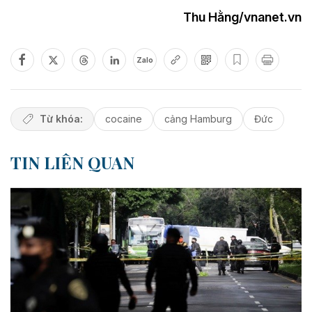
Thu Hằng/vnanet.vn
Zalo
Từ khóa:
cocaine
cảng Hamburg
Đức
TIN LIÊN QUAN