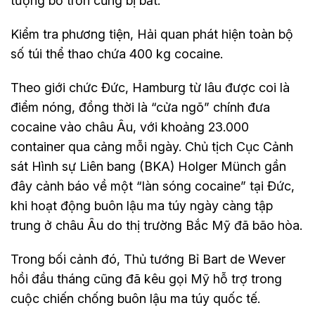
tượng bỏ trốn cũng bị bắt.
Kiểm tra phương tiện, Hải quan phát hiện toàn bộ
số túi thể thao chứa 400 kg cocaine.
Theo giới chức Đức, Hamburg từ lâu được coi là
điểm nóng, đồng thời là “cửa ngõ” chính đưa
cocaine vào châu Âu, với khoảng 23.000
container qua cảng mỗi ngày. Chủ tịch Cục Cảnh
sát Hình sự Liên bang (BKA) Holger Münch gần
đây cảnh báo về một “làn sóng cocaine” tại Đức,
khi hoạt động buôn lậu ma túy ngày càng tập
trung ở châu Âu do thị trường Bắc Mỹ đã bão hòa.
Trong bối cảnh đó, Thủ tướng Bỉ Bart de Wever
hồi đầu tháng cũng đã kêu gọi Mỹ hỗ trợ trong
cuộc chiến chống buôn lậu ma túy quốc tế.