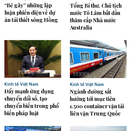
“Bẻ gãy” những lập
Tổng Bí thư, Chủ tịch
luận phiến diện về dự
nước Tô Lâm bắt đầu
án tái thiết sông Hồng
thăm cấp Nhà nước
Australia
Kinh tế Việt Nam
Kinh tế Việt Nam
Đẩy mạnh ứng dụng
Ngành đường sắt
chuyển đổi số, tạo
hướng tới mục tiêu
chuyển biến trong phổ
1.500 container vận tải
biến pháp luật
liên vận Trung Quốc