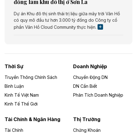
đồng làm khu đô thị ở Sơn La
Dự án Khu đô thị sinh thái trị liệu giữa mây trời Vân Hồ
có quy mô đầu tư hơn 3.000 tỷ đồng do Công ty cổ
phần Vân Hồ Cloud Community thực hiện.
Theo vietnamfinance.vn
Năng lượng môi trường Bắc Giang đầu tư
nhà máy điện rác 1.866 tỷ đồng
Thời Sự
Doanh Nghiệp
Dự án Nhà máy xử lý rác và phát điện Bắc Giang do
Công ty TNHH Năng lượng môi trường Bắc Giang làm
Truyền Thông Chính Sách
Chuyển Động DN
chủ đầu tư, có tổng mức đầu tư 1.866 tỷ đồng.
Bình Luận
DN Cần Biết
Kinh Tế Việt Nam
Phân Tích Doanh Nghiệp
Theo vietnamfinance.vn
Đức Long Gia Lai mở rộng ‘hệ sinh thái’
Kinh Tế Thế Giới
năng lượng với loạt dự án nghìn tỷ ở Gia
Lai
Tài Chính & Ngân Hàng
Thị Trường
Tài Chính
Chứng Khoán
Bốn doanh nghiệp có sự góp vốn của Công ty Cổ