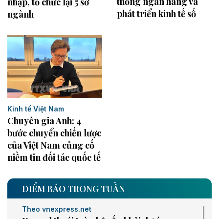
thống ngân hàng và
nhập, tổ chức lại 5 sở
phát triển kinh tế số
ngành
Kinh tế Việt Nam
Chuyên gia Anh: 4
bước chuyển chiến lược
của Việt Nam củng cố
niềm tin đối tác quốc tế
ĐIỂM BÁO TRONG TUẦN
Theo vnexpress.net