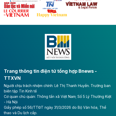
Theo baodautu.vn
Đề xuất đầu tư 11.500 tỷ đồng xây dựng cao
tốc CT.11 qua Ninh Bình
Dự án đầu tư tuyến cao tốc CT.11, đoạn Liêm Tuyền -
Đông A dài khoảng 25,1 km được kỳ vọng sẽ tạo động
lực phát triển kinh tế - xã hội khu vực phía Nam đồng
bằng sông Hồng.
Theo baodautu.vn
ACV rót gần 40 ngàn tỷ đồng vào sân bay
Long Thành
Trang thông tin điện tử tổng hợp Bnews -
TTXVN
Tổng công ty Cảng hàng không Việt Nam - CTCP
Người chịu trách nhiệm chính: Lê Thị Thanh Huyền. Trưởng ban
(ACV) vừa lập kỷ lục mới về lợi nhuận trong quý
biên tập Tin Kinh tế
II/2026.
Cơ quan chủ quản: Thông tấn xã Việt Nam; Số 5 Lý Thường Kiệt
- Hà Nội
Theo baodautu.vn
Giấy phép số 56/TTĐT ngày 31/3/2026 do Bộ Văn hóa, Thể
Vinaconex lập đỉnh doanh thu
thao và Du lịch cấp.