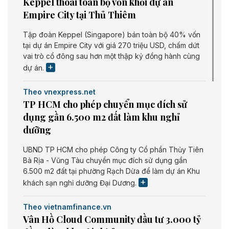
Keppel thoái toàn bộ vốn khỏi dự án
Empire City tại Thủ Thiêm
Tập đoàn Keppel (Singapore) bán toàn bộ 40% vốn
tại dự án Empire City với giá 270 triệu USD, chấm dứt
vai trò cổ đông sau hơn một thập kỷ đồng hành cùng
dự án.
Theo vnexpress.net
TP HCM cho phép chuyển mục đích sử
dụng gần 6.500 m2 đất làm khu nghỉ
dưỡng
UBND TP HCM cho phép Công ty Cổ phần Thủy Tiên
Bà Rịa - Vũng Tàu chuyển mục đích sử dụng gần
6.500 m2 đất tại phường Rạch Dừa để làm dự án Khu
khách sạn nghỉ dưỡng Đại Dương.
Theo vietnamfinance.vn
Vân Hồ Cloud Community đầu tư 3.000 tỷ