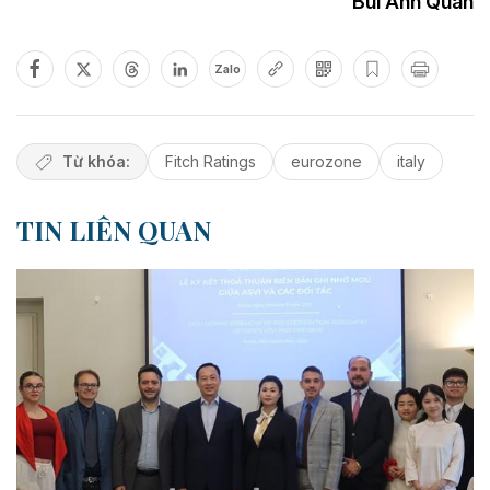
Bùi Anh Quân
Zalo
Từ khóa:
Fitch Ratings
eurozone
italy
TIN LIÊN QUAN