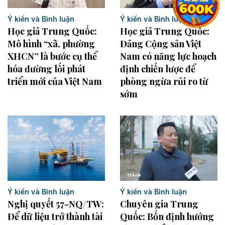
Ý kiến và Bình luận
Ý kiến và Bình luận
Học giả Trung Quốc:
Học giả Trung Quốc:
Mô hình “xã, phường
Đảng Cộng sản Việt
XHCN” là bước cụ thể
Nam có năng lực hoạch
hóa đường lối phát
định chiến lược để
triển mới của Việt Nam
phòng ngừa rủi ro từ
sớm
Ý kiến và Bình luận
Ý kiến và Bình luận
Nghị quyết 57-NQ/TW:
Chuyên gia Trung
Để dữ liệu trở thành tài
Quốc: Bốn định hướng