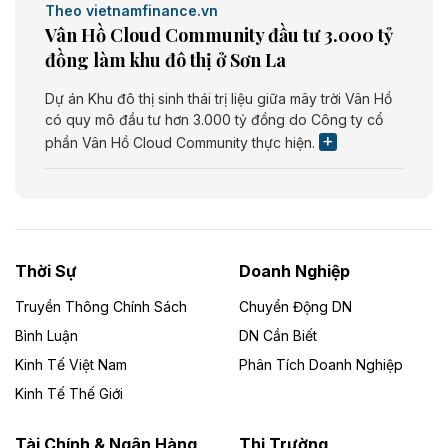
Theo vietnamfinance.vn
Vân Hồ Cloud Community đầu tư 3.000 tỷ
đồng làm khu đô thị ở Sơn La
Dự án Khu đô thị sinh thái trị liệu giữa mây trời Vân Hồ
có quy mô đầu tư hơn 3.000 tỷ đồng do Công ty cổ
phần Vân Hồ Cloud Community thực hiện.
Theo vietnamfinance.vn
Năng lượng môi trường Bắc Giang đầu tư
nhà máy điện rác 1.866 tỷ đồng
Thời Sự
Doanh Nghiệp
Dự án Nhà máy xử lý rác và phát điện Bắc Giang do
Công ty TNHH Năng lượng môi trường Bắc Giang làm
Truyền Thông Chính Sách
Chuyển Động DN
chủ đầu tư, có tổng mức đầu tư 1.866 tỷ đồng.
Bình Luận
DN Cần Biết
Kinh Tế Việt Nam
Phân Tích Doanh Nghiệp
Theo vietnamfinance.vn
Đức Long Gia Lai mở rộng ‘hệ sinh thái’
Kinh Tế Thế Giới
năng lượng với loạt dự án nghìn tỷ ở Gia
Lai
Tài Chính & Ngân Hàng
Thị Trường