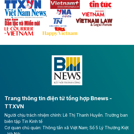
Thái Nguyên và các tỉnh trung du, miền núi phía Bắc
với hệ thống cửa khẩu quốc tế tại Lạng Sơn.
Theo baodautu.vn
Đề xuất đầu tư 11.500 tỷ đồng xây dựng cao
tốc CT.11 qua Ninh Bình
Dự án đầu tư tuyến cao tốc CT.11, đoạn Liêm Tuyền -
Đông A dài khoảng 25,1 km được kỳ vọng sẽ tạo động
lực phát triển kinh tế - xã hội khu vực phía Nam đồng
bằng sông Hồng.
Theo baodautu.vn
ACV rót gần 40 ngàn tỷ đồng vào sân bay
Long Thành
Trang thông tin điện tử tổng hợp Bnews -
TTXVN
Tổng công ty Cảng hàng không Việt Nam - CTCP
Người chịu trách nhiệm chính: Lê Thị Thanh Huyền. Trưởng ban
(ACV) vừa lập kỷ lục mới về lợi nhuận trong quý
biên tập Tin Kinh tế
II/2026.
Cơ quan chủ quản: Thông tấn xã Việt Nam; Số 5 Lý Thường Kiệt
- Hà Nội