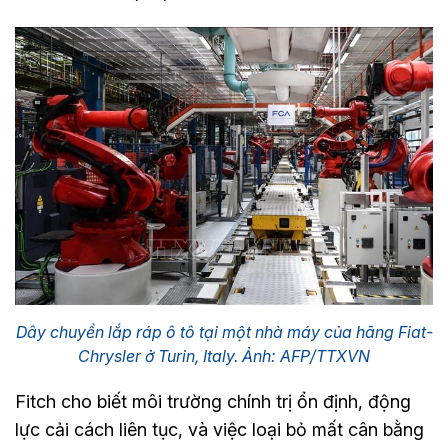
Dây chuyền lắp ráp ô tô tại một nhà máy của hãng Fiat-
Chrysler ở Turin, Italy. Ảnh: AFP/TTXVN
Fitch cho biết môi trường chính trị ổn định, động
lực cải cách liên tục, và việc loại bỏ mất cân bằng